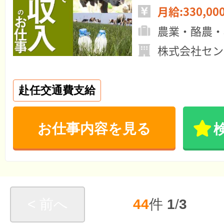
月給:330,00
農業・酪農・
株式会社セン
赴任交通費支給
お仕事内容を見る
< 前へ
44
件
1
/
3