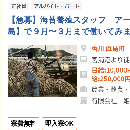
【急募】海苔養殖スタッフ ア
島】で９月〜３月まで働いてみ
香川 直島町
宮浦港より徒
日給:10,000
給:250,000円
農業・酪農・
有限会社 姫
寮費無料
即入寮OK