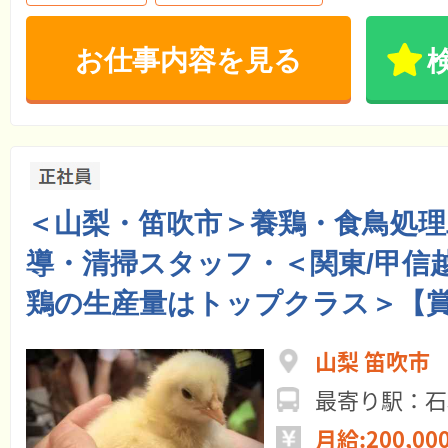
お仕事内容を見る
＜山梨・笛吹市＞養鶏・食鳥処理
導・清掃スタッフ・＜関東/甲信
鶏の生産量はトップクラス＞【
山梨 笛吹市
最寄り駅：石
月給:200,00