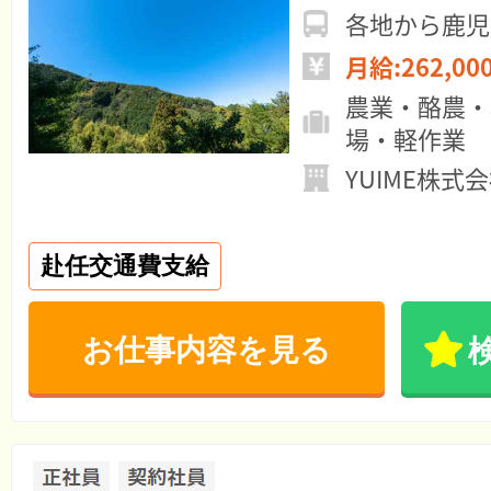
各地から鹿児
月給:262,00
農業・酪農・
場・軽作業
YUIME株式
赴任交通費支給
お仕事内容を見る