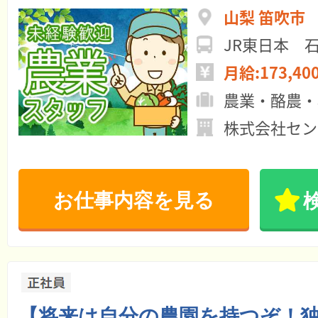
山梨 笛吹市
JR東日本 
月給:173,40
農業・酪農・
株式会社セン
お仕事内容を見る
【将来は自分の農園を持つぞ！