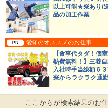
以上可能★寮あり/
品の加工作業
愛知のオススメのお仕事
PR
【食事代タダ！個室
熱費無料！】三菱自
入社時手当総額６３
寮からラクラク通勤
ここからが検索結果のお