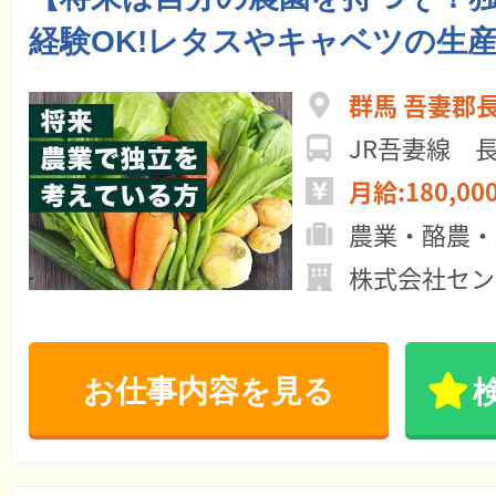
経験OK!レタスやキャベツの生
群馬 吾妻郡
JR吾妻線 
月給:180,00
農業・酪農・
株式会社セン
お仕事内容を見る