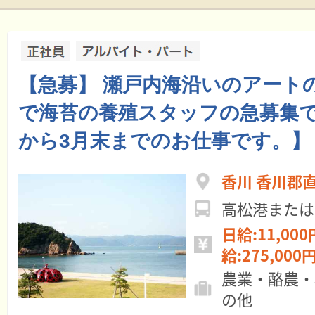
【急募】 瀬戸内海沿いのアート
で海苔の養殖スタッフの急募集で
から3月末までのお仕事です。】
香川 香川郡
高松港または
日給:11,000
給:275,000円
農業・酪農・
の他