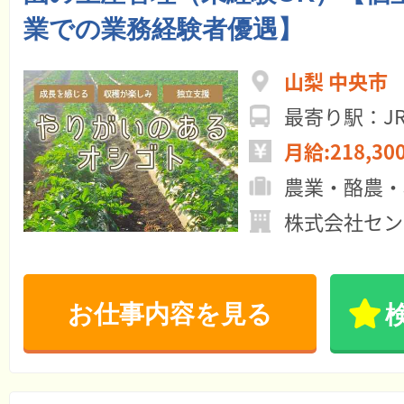
業での業務経験者優遇】
山梨 中央市
最寄り駅：J
月給:218,30
農業・酪農・
株式会社セン
お仕事内容を見る