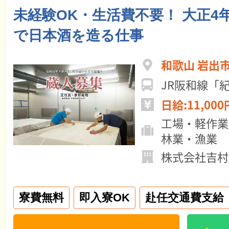
未経験OK・生活費不要！ 大正4
で日本酒を造る仕事
和歌山 岩出
JR阪和線「
日給:11,000
工場・軽作業
林業・漁業
株式会社吉村
寮費無料
即入寮OK
赴任交通費支給