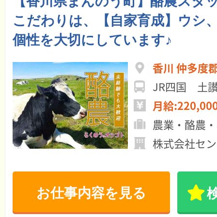
【香川県まんのう町】酪農スタ
こだわりは、【自家育成】ウシ
個性を大切にしています♪
香川 仲多度
JR四国 土
月給:220,00
農業・酪農・
株式会社セン
お仕事内容を見る