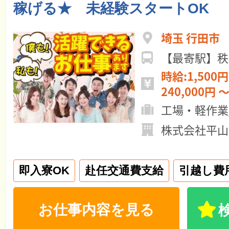
稼げる★ 未経験スタートOK
埼玉 行田市
【最寄駅】秩
時給:1,500円
240,000円 ～
工場・軽作業
株式会社平山
即入寮OK
赴任交通費支給
引越し費
お仕事内容を見る