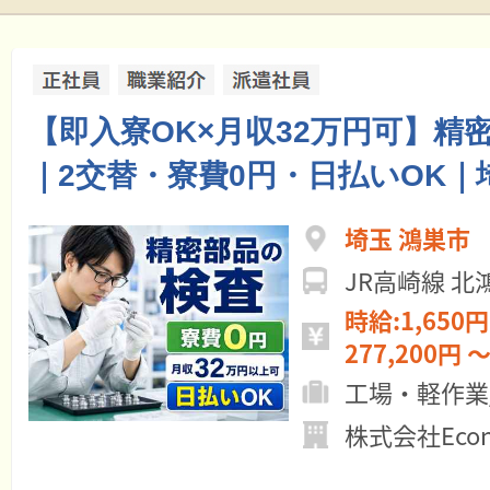
【即入寮OK×月収32万円可】精
｜2交替・寮費0円・日払いOK｜
埼玉 鴻巣市
JR高崎線 北
時給:1,650円
277,200円 ～
工場・軽作業
株式会社Econ