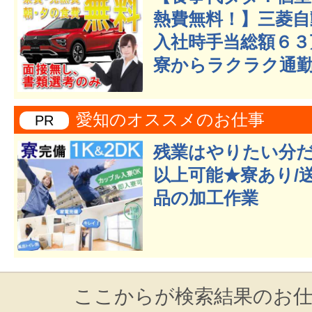
熱費無料！】三菱自
入社時手当総額６３
寮からラクラク通勤
愛知のオススメのお仕事
PR
残業はやりたい分だ
以上可能★寮あり/
品の加工作業
ここからが検索結果のお