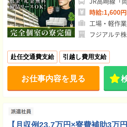
JR高崎線「
時給:1,600円
工場・軽作業
フジアルテ株
赴任交通費支給
引越し費用支給
お仕事内容を見る
【月収例23.7万円×寮費補助3万