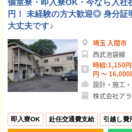
個室寮・即入寮OK・今なら入社
円！ 未経験の方大歓迎◎ 身分証
大丈夫です♪
埼玉 入間市
西武池袋線 
時給:1,150円 ～ 日給:11
円 ～ 16,00
設計・施工・
株式会社アラ
即入寮OK
赴任交通費支給
引越し費