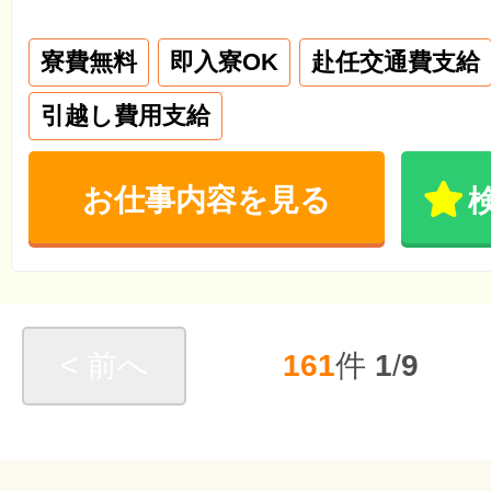
寮費無料
即入寮OK
赴任交通費支給
引越し費用支給
お仕事内容を見る
< 前へ
161
件
1
/
9