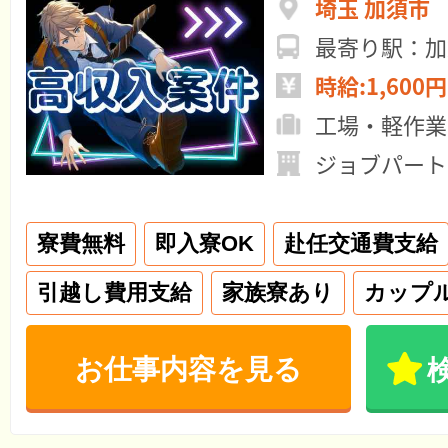
埼玉 加須市
最寄り駅：加
時給:1,600円
工場・軽作業
ジョブパート
寮費無料
即入寮OK
赴任交通費支給
引越し費用支給
家族寮あり
カップ
お仕事内容を見る