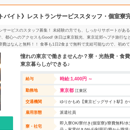
トバイト》レストランサービススタッフ・個室寮
ンサービスのスタッフ募集！ 未経験の方でも、しっかりサポートがある
、都心へのアクセスもGood! 休日は東京観光、東京近郊へプチ旅行
、寮費はなんと無料！！ 食事も1日2食まで無料で支給可能なので、初め
いてみたい方、高級ホテルで学びたい方におすすめです！ 少しでも気に
憧れの東京で働きませんか？寮・光熱費・食費
東京暮らしができる♪
給与
時給:1,400円 ～
勤務地
東京都
江東区
交通機関
ゆりかもめ【東京ビッグサイト駅】か
雇用形態
派遣社員
即入寮OK/寮付き(個室寮)/寮費無料/
寮・社宅
品・家電付き/Wi-Fi利用可/寮から職