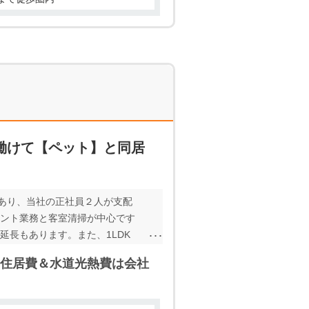
働けて【ペット】と同居
あり、当社の正社員２人が支配
ロント業務と客室清掃が中心です
延長もあります。また、1LDK
す。 元気で、誠実で責任感のあ
 住居費＆水道光熱費は会社
んし、戸籍上の夫婦であるかど
、60歳前後からでも働いて社会
した人生を築いていきたいので、