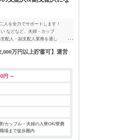
お二人を全力でサポートします！
たい などなど、夫婦・カップ
の支配人・副支配人業務を通し
たベンチャー支配人制度で、確実
2,000万円以上貯蓄可】運営
して活動している瀬戸口です。
ンや育成等々…そのお仕事内容
のお客様に喜んでいただけるお仕
00,000円 ～
EB説明会も開催可能！ ぜひ一
寮/カップル・夫婦の入寮OK/寮費
から職場まで徒歩圏内