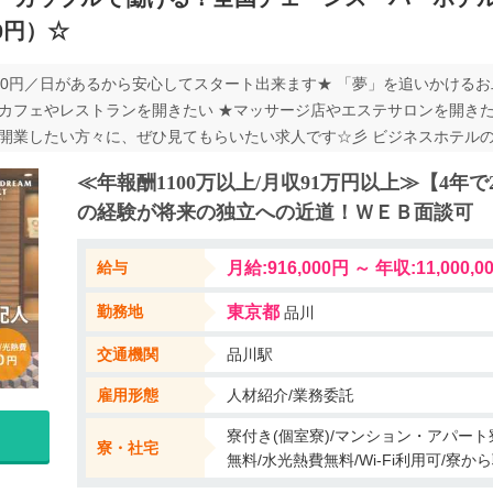
0円）☆
,000円／日があるから安心してスタート出来ます★ 「夢」を追いかける
・ ★カフェやレストランを開きたい ★マッサージ店やエステサロンを開き
・開業したい方々に、ぜひ見てもらいたい求人です☆彡 ビジネスホテル
事に挑戦しませんか？！ お二人が描く将来の夢の実現に向け、 充実し
≪年報酬1100万以上/月収91万円以上≫【4年で
れます！ ＜担当者から＞ ホテルの支配人を経験後、現在は採用担当と
の経験が将来の独立への近道！ＷＥＢ面談可
迎え、チェックイン、館内管理、売上管理、従業員コミュニケーショ
泊まって頂くだけでなく、様々な付加価値をお客様に提案する事で 沢山
給与
月給:916,000円 ～ 年収:11,0
があるお2人をサポートする体制が整っているのも弊社の強みです！ W
勤務地
東京都
品川
交通機関
品川駅
雇用形態
人材紹介/業務委託
寮付き(個室寮)/マンション・アパート
寮・社宅
無料/水光熱費無料/Wi-Fi利用可/寮