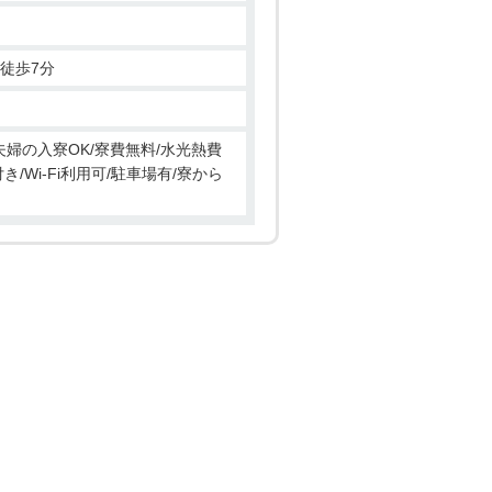
徒歩7分
夫婦の入寮OK/寮費無料/水光熱費
/Wi-Fi利用可/駐車場有/寮から