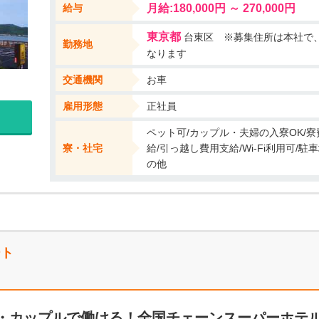
給与
月給:180,000円 ～ 270,000円
。 ・人間関係にわずらわされることなく、ふたりで力をあわせてマイペ
ど不安定な収入に悩まされずに働きたい。
東京都
台東区 ※募集住所は本社で
勤務地
なります
交通機関
お車
雇用形態
正社員
ペット可/カップル・夫婦の入寮OK/寮
寮・社宅
給/引っ越し費用支給/Wi-Fi利用可/
の他
ート
・カップルで働ける！全国チェーンスーパーホテ