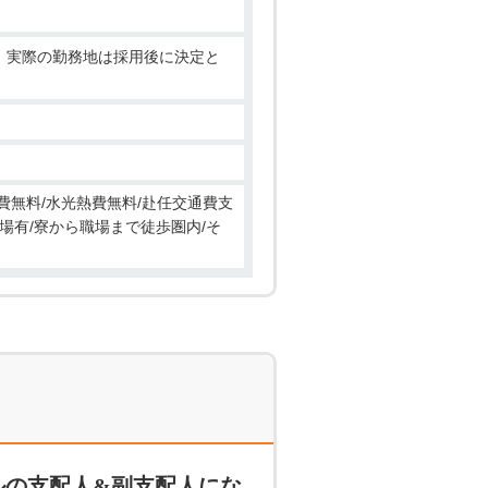
ースで働きたい。 ・ノルマなど
、実際の勤務地は採用後に決定と
費無料/水光熱費無料/赴任交通費支
駐車場有/寮から職場まで徒歩圏内/そ
ルの支配人&副支配人にな