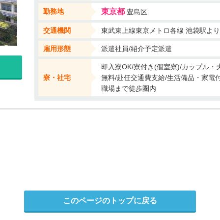
勤務地
東京都
豊島区
交通機関
東武東上線東京メトロ各線 池袋駅より
雇用形態
派遣社員/紹介予定派遣
即入寮OK/寮付き(個室寮)/カップル・
寮・社宅
無料/赴任交通費支給/生活備品・家電付き
職場まで徒歩圏内
このページのトップに戻る