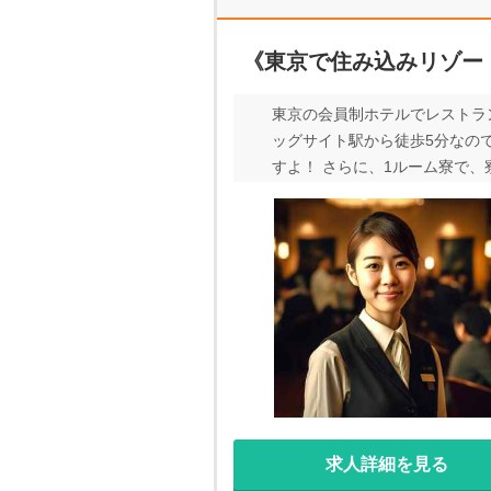
《東京で住み込みリゾー
東京の会員制ホテルでレストラ
ッグサイト駅から徒歩5分なので
すよ！ さらに、1ルーム寮で
の方にもぴったり！ 東京で働
ります！
求人詳細を見る