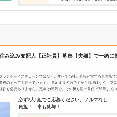
 住み込み支配人【正社員】募集【夫婦】で一緒に
フランチャイズチェーンではなく、すべて当社が直接経営する直営店で
業務のすべてを行っています。 素泊まりの宿ですから調理はなく、フ
験も必要ありません。定年は65歳で、その後も同一条件で75歳までの
れ、水道光熱費の負担もありません。車をお持ちでない場合は貸与しま
必ず2人1組でご応募ください。ノルマなし！
にするカップルということだけが条件ですから、学歴や職歴は問いませ
負担！ 車も貸与！
も同様です。 以下のような方に最適な仕事です。 ・まだまだ元気なので
様に喜ばれる仕事、胸を張ってできる仕事に従事したい。 ・堅実で安定