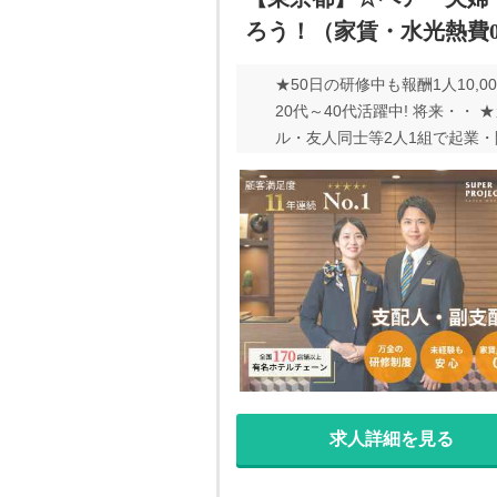
ろう！（家賃・水光熱費
★50日の研修中も報酬1人10
20代～40代活躍中! 将来・
ル・友人同士等2人1組で起業
て、経営者として成長できる仕
に成長&やりがい&収入を得ら
ホテルの支配人はお客様のお出
は多岐に渡ります。 ホテルに
事です！ 将来叶えたい夢や目標
度、お問合せください！
求人詳細を見る