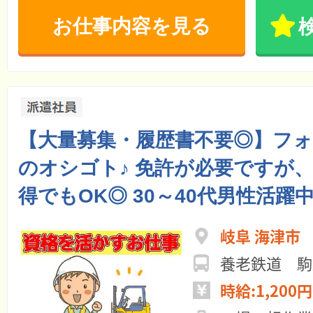
お仕事内容を見る
【大量募集・履歴書不要◎】フ
のオシゴト♪ 免許が必要ですが
得でもOK◎ 30～40代男性活躍
岐阜 海津市
養老鉄道 駒野
時給:1,200円