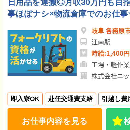
日用品を運搬◎月収30万円も目
事ほぼナシ×物流倉庫でのお仕事
岐阜 各務原
江南駅
時給:1,400円
工場・軽作業
株式会社ニッ
即入寮OK
赴任交通費支給
引越し費
お仕事内容を見る