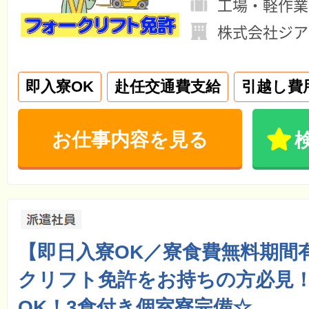
工場・軽作業
株式会社ジア
即入寮OK
赴任交通費支給
引越し費
お仕事内容を見る
【即日入寮OK／寮食費無料期間
クリフト免許をお持ちの方必見
OK！3食付き個室寮完備☆