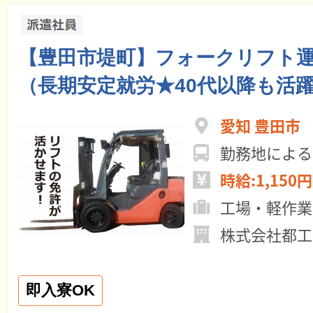
【豊田市堤町】フォークリフト
（長期安定就労★40代以降も活
愛知 豊田市
勤務地による
時給:1,150円
工場・軽作業
株式会社都工
即入寮OK