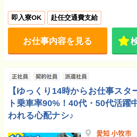
即入寮OK
赴任交通費支給
お仕事内容を見る
【ゆっくり14時からお仕事スタ
ト乗車率90%！40代・50代活
われる心配ナシ♪
愛知 小牧市