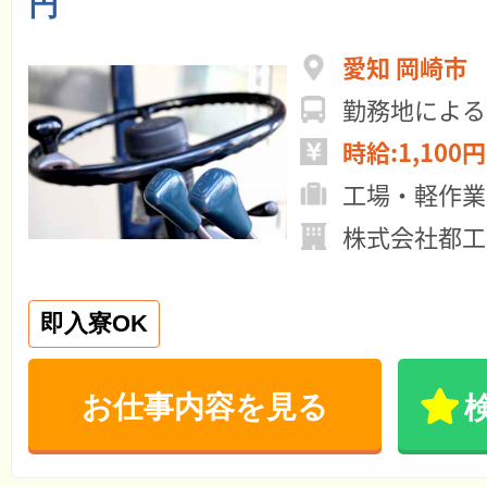
円
愛知 岡崎市
勤務地による
時給:1,100円
工場・軽作業
株式会社都工
即入寮OK
お仕事内容を見る