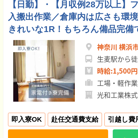
【日勤】・【月収例28万以上】
入搬出作業／倉庫内は広さも環
きれいな1R！もちろん備品完備
神奈川 横浜
生麦駅から徒
時給:1,500円
工場・軽作業
光和工業株式
即入寮OK
赴任交通費支給
引越し費