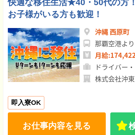
快適な移住生活★40・50代の方
お子様がいる方も歓迎！
沖縄 ⻄原町
那覇空港より
月給:174,42
ドライバー・
株式会社沖東
即入寮OK
お仕事内容を見る