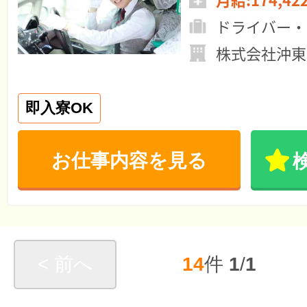
ドライバー・
株式会社沖東
即入寮OK
お仕事内容を見る
< 前へ
14
件
1
/
1