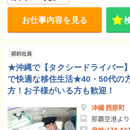
お仕事内容を見る
★沖縄で【タクシードライバー
で快適な移住生活★40・50代の
方！お子様がいる方も歓迎！
沖縄 ⻄原町
那覇空港より
月給:174,42