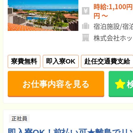
時給:1,100円 ～ 月給:19
円 ～
宿泊施設/宿
株式会社ホッ
寮費無料
即入寮OK
赴任交通費支給
お仕事内容を見る
即入寮OK！前払い可★離島でリ