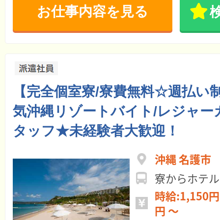
お仕事内容を見る
【完全個室寮/寮費無料☆週払い
気沖縄リゾートバイト/レジャー
タッフ★未経験者大歓迎！
沖縄 名護市
寮からホテル
時給:1,150円 ～ 月給:20
円 ～