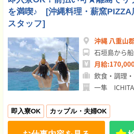
を満喫♪ [沖縄料理・薪窯PIZZ
スタッフ]
沖縄 八重山
石垣島から船
月給:170,00
飲食・調理・
一隼 ICHIT
即入寮OK
カップル・夫婦OK