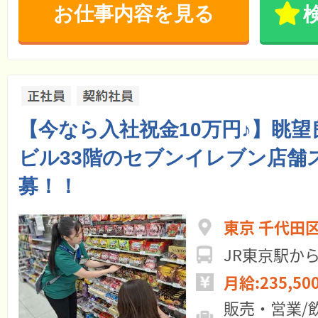
お仕事内容を見る
【今なら入社祝金10万円♪】眺
ビル33階のセブンイレブン店舗
募！！
東京 千代田
JR東京駅か
月給:235,50
販売・営業/