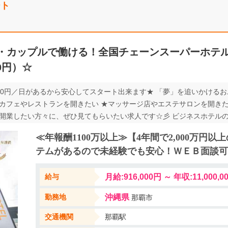
ート
・カップルで働ける！全国チェーンスーパーホテ
0円）☆
,000円／日があるから安心してスタート出来ます★ 「夢」を追いかける
・ ★カフェやレストランを開きたい ★マッサージ店やエステサロンを開き
・開業したい方々に、ぜひ見てもらいたい求人です☆彡 ビジネスホテル
事に挑戦しませんか？！ お二人が描く将来の夢の実現に向け、 充実し
≪年報酬1100万以上≫【4年間で2,000万円
れます！ ＜担当者から＞ ホテルの支配人を経験後、現在は採用担当と
テムがあるので未経験でも安心！ＷＥＢ面談可
迎え、チェックイン、館内管理、売上管理、従業員コミュニケーショ
泊まって頂くだけでなく、様々な付加価値をお客様に提案する事で 沢山
給与
月給:916,000円 ～ 年収:11,0
があるお2人をサポートする体制が整っているのも弊社の強みです！ W
勤務地
沖縄県
那覇市
交通機関
那覇駅