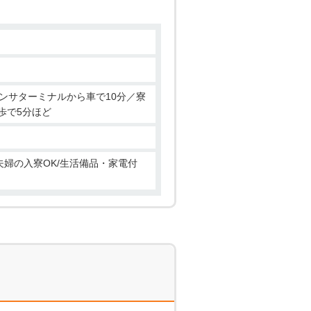
表島ライフをエンジョイできま
め、 西表島近海で採れた新鮮な
しており、気取らず”ホッ”と安
スポットです！
ンサターミナルから車で10分／寮
歩で5分ほど
・夫婦の入寮OK/生活備品・家電付