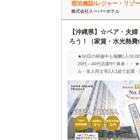
宿泊施設/レジャー・リゾ
株式会社スーパーホテル
【沖縄県】☆ペア・夫婦
ろう！（家賃・水光熱費
★50日の研修中も報酬1人10
20代～40代活躍中! 将来・
ル・友人同士等2人1組で起業
て、経営者として成長できる仕
に成長&やりがい&収入を得ら
ホテルの支配人はお客様のお出
は多岐に渡ります。 ホテルに
事です！ 将来叶えたい夢や目標
度、お問合せください！