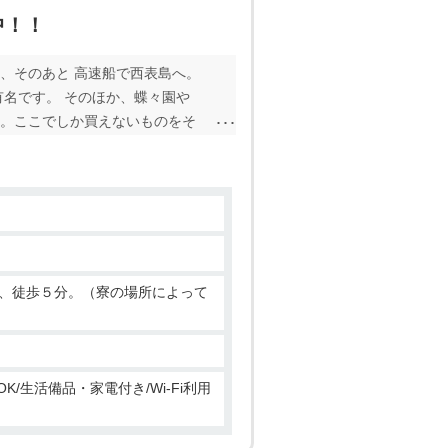
中！！
、そのあと 高速船で西表島へ。
有名です。 そのほか、蝶々園や
品。ここでしか買えないものをそ
が好きな方ぜひ、働いてみません
観光客で賑わってますが、 夕方
に変身。 そして、満天の星空が
会えます。 年齢層も幅広く、2
ダイビングやカヤッキングのアク
は、徒歩５分。（寮の場所によって
K/生活備品・家電付き/Wi-Fi利用