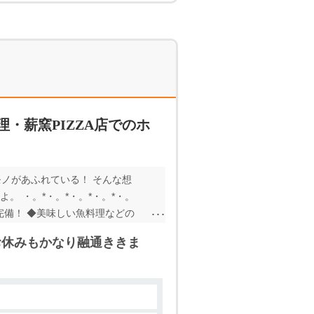
・薪窯PIZZA店でのホ
いモノがあふれている！ そんな想
 ・。*・。*・。*・。*・。
を完備！ ◆美味しい魚料理などの
！ また慰労会では豪華船でのサ
お休みもかなり融通ききま
がら西表島ライフをエンジョイで
はじめ、西表島近海で採れた新鮮
としており、気取らず”ホッ”と
ポットです！