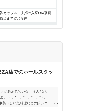
寮/カップル・夫婦の入寮OK/寮費
から職場まで徒歩圏内
ZZA店でのホールスタッ
いモノがあふれている！ そんな想
 ・。*・。*・。*・。*・。
！ ◆美味しい魚料理などの賄いつ
た慰労会では豪華船でのサンセッ