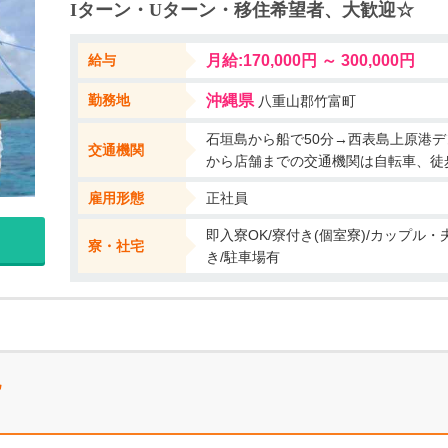
Iターン・Uターン・移住希望者、大歓迎☆
ーケル、ダイビング、釣り、キャンプ、祭りなども開催。 働きながら西
＊ 薪窯を使った本格的なピザ（シェフ自ら薪を割っています！）をはじ
給与
月給:170,000円 ～ 300,000円
類も泡盛、日本酒、ワイン、生ビールと色々揃えています。 店内は広々と
 サンセットタイムには、テラスからの綺麗な夕日も眺められる人気の
勤務地
沖縄県
八重山郡竹富町
石垣島から船で50分→西表島上原港デ
交通機関
から店舗までの交通機関は自転車、徒
雇用形態
正社員
即入寮OK/寮付き(個室寮)/カップル
寮・社宅
き/駐車場有
他