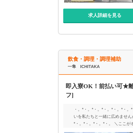
求人詳細を見る
飲食・調理・調理補助
一隼 ICHITAKA
即入寮OK！前払い可★離
フ]
・。*・。*・。*・。*・。*・
いを私たちと一緒に広めませんか
*・。*・。*・。*・。 ＼こ
き ★リゾート気分でリフレッ