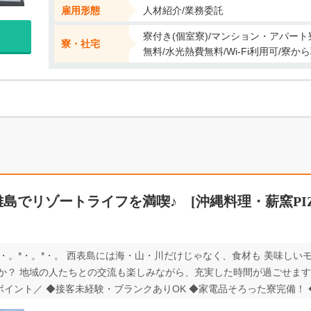
雇用形態
人材紹介/業務委託
寮付き(個室寮)/マンション・アパート
寮・社宅
無料/水光熱費無料/Wi-Fi利用可/寮
島でリゾートライフを満喫♪ [沖縄料理・薪窯PI
。*・。*・。*・。 西表島には海・山・川だけじゃなく、食材も 美味し
？ 地域の人たちとの交流も楽しみながら、充実した時間が過ごせますよ。
こがポイント／ ◆接客未経験・ブランクありOK ◆家電品そろった寮完備
シュ！ 引越し予定の方、沖縄県外からの移住をお考えの方もぜひ！ ま