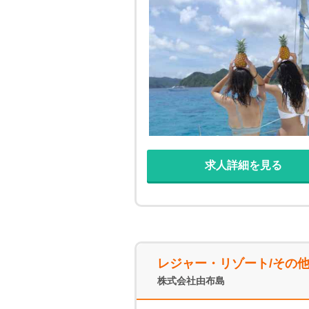
ト船上BBQをはじめ、シュノ
す！ ＊＊ 当店について ＊
地魚料理が自慢。 アルコール
心できるような雰囲気が魅力☆
求人詳細を見る
レジャー・リゾート/その
株式会社由布島