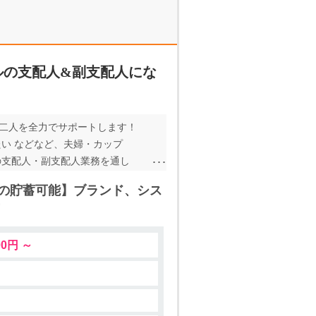
ルの支配人&副支配人にな
お二人を全力でサポートします！
たい などなど、夫婦・カップ
の支配人・副支配人業務を通し
たベンチャー支配人制度で、確実
以上の貯蓄可能】ブランド、シス
して活動している瀬戸口です。
ンや育成等々…そのお仕事内容
のお客様に喜んでいただけるお仕
00,000円 ～
EB説明会も開催可能！ ぜひ一