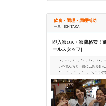
飲食・調理・調理補助
一隼 ICHITAKA
即入寮OK・寮費格安！前
ールスタッフ]
・。*・。*・。*・。*・。*・
いを私たちと一緒に広めませんか
*・。*・。*・。*・。 ＼こ
賄いつき ★リゾート気分でリ
ンセット船上BBQをはじめ、
きます！ ＊＊ 当店について
な地魚料理が自慢。 アルコー
安心できるような雰囲気が魅力