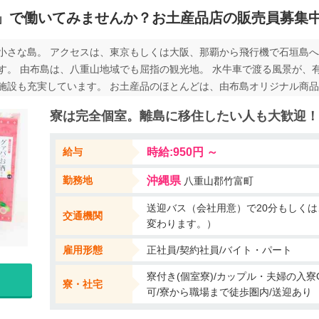
」で働いてみませんか？お土産品店の販売員募集
小さな島。 アクセスは、東京もしくは大阪、那覇から飛行機で石垣島へ
す。 由布島は、八重山地域でも屈指の観光地。 水牛車で渡る風景が、
施設も充実しています。 お土産品のほとんどは、由布島オリジナル商
ん、海外からのお客さんもたくさん訪れて、購入していかれます。 接客
寮は完全個室。離島に移住したい人も大歓迎！
イレ、シャワールーム付きの個室になります。 観光地なので、昼間は、
ので、島の中は本当に静か。 夜はスタッフの皆さんのプライベートな島
給与
時給:950円 ～
 スタッフたちは、日本全国各地からきていますので、いろいろな方と出
、 水牛の乗務員の最高齢は、80代の地元のオジーです。 西表島では、
勤務地
沖縄県
八重山郡竹富町
には、ぜひトライしてみてはどうでしょう！！
送迎バス（会社用意）で20分もしく
交通機関
変わります。）
雇用形態
正社員/契約社員/バイト・パート
寮付き(個室寮)/カップル・夫婦の入寮O
寮・社宅
可/寮から職場まで徒歩圏内/送迎あり