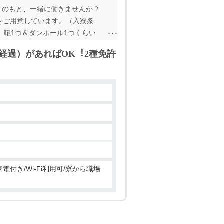
トのもと、一緒に働きませんか？
寮をご用意しています。（入寮条
、鞄1つ＆ダンボール1つくらい
代・50代の中高年の方 ●男性で
経過）があればOK︕2種免許
電付き/Wi-Fi利用可/寮から職場