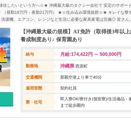
で移住したいという方へ☆★ 沖縄最大級のタクシー会社で 安定のサポー
 （昼勤18万円・夜勤21万円） ★☆住み込み環境抜群☆★ キレイな
、洗濯機、エアコン、レンジなど生活に必要な家具家電は完備◎ 皆さん
広い年代・性別問わず活躍できます★ ●タクシー業界が未経験の方 ●40
【沖縄最⼤級の規模】AT免許（取得後3年以上
方 ●夜勤は難しいという方
養成制度あり♪ 保育園あり
給与
月給:174,422円 ～ 500,000円
勤務地
沖縄県
⻄原町
交通機関
那覇空港より車で40分
雇用形態
契約社員
即入寮OK/寮付き(個室寮)/生活備品・家
寮・社宅
まで徒歩圏内