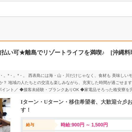
払い可★離島でリゾートライフを満喫♪ [沖縄料理
。*・。*・。*・。 西表島には海・山・川だけじゃなく、食材も 美味し
？ 地域の人たちとの交流も楽しみながら、充実した時間が過ごせますよ。
こがポイント／ ◆接客未経験・ブランクありOK ◆家電品そろった格安寮
フレッシュ！ 引越し予定の方、沖縄県外からの移住をお考えの方もぜひ
Iターン・Uターン・移住希望者、大歓迎☆彡
シュノーケル、ダイビング、釣り、キャンプ、祭りなども開催。 働きな
す！
 ＊＊ 薪窯を使った本格的なピザ（シェフ自ら薪を割っています！）を
ル類も泡盛、日本酒、ワイン、生ビールと色々揃えています。 店内は広々
給与
時給:900円 ～ 1,500円
☆サンセットタイムにはテラスからの綺麗な夕日も眺められる人気のス