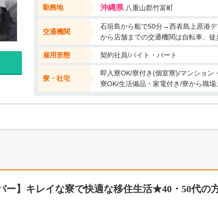
勤務地
沖縄県
八重山郡竹富町
石垣島から船で50分→西表島上原港デ
交通機関
から店舗までの交通機関は自転車、徒
雇用形態
契約社員/バイト・パート
即入寮OK/寮付き(個室寮)/マンショ
寮・社宅
寮OK/生活備品・家電付き/寮から職
バー】キレイな寮で快適な移住生活★40・50代の