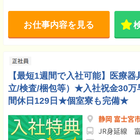
お仕事内容を見る
【最短1週間で入社可能】医療器
立/検査/梱包等）★入社祝金30
間休日129日★個室寮も完備★
静岡 富士宮
JR身延線 