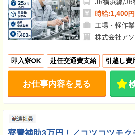
JR横浜線/
時給:1,400円
工場・軽作業
株式会社アソ
即入寮OK
赴任交通費支給
引越し費
お仕事内容を見る
寮費補助3万円！／コツコツモク