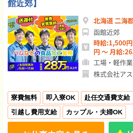
館近郊】
北海道 二海
函館近郊
時給:1,500円 ～ 日給:11
円 ～ 月給:
工場・軽作業
株式会社アス
寮費無料
即入寮OK
赴任交通費支給
引越し費用支給
カップル・夫婦OK