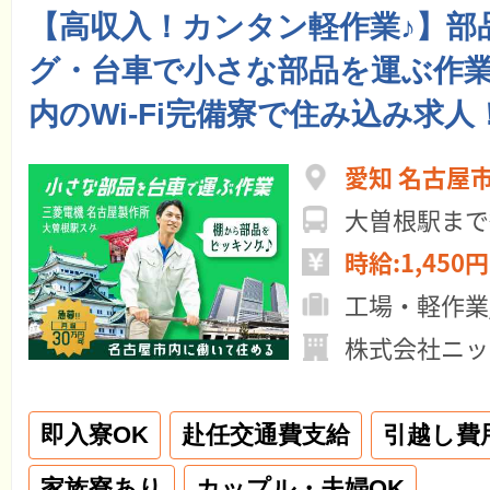
【高収入！カンタン軽作業♪】部
グ・台車で小さな部品を運ぶ作
内のWi-Fi完備寮で住み込み求人
愛知 名古屋
大曽根駅まで
時給:1,450円
工場・軽作業
株式会社ニッ
即入寮OK
赴任交通費支給
引越し費
家族寮あり
カップル・夫婦OK