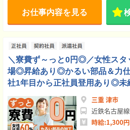
お仕事内容を見る
＼寮費ず～っと0円◎／女性スタ
場◎昇給あり◎かるい部品＆力
社1年目から正社員登用あり◎未
三重 津市
近鉄名古屋線
時給:1,300円