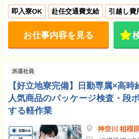
即入寮OK
赴任交通費支給
引越し費
お仕事内容を見る
【好立地寮完備】日勤専属×高時
人気商品のパッケージ検査・段
する軽作業
神奈川 相模