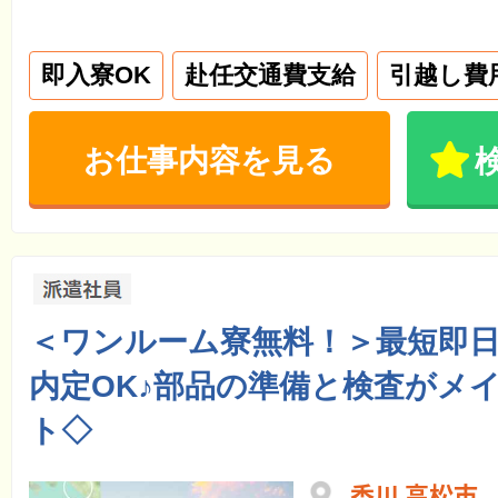
即入寮OK
赴任交通費支給
引越し費
お仕事内容を見る
＜ワンルーム寮無料！＞最短即
内定OK♪部品の準備と検査がメ
ト◇
香川 高松市