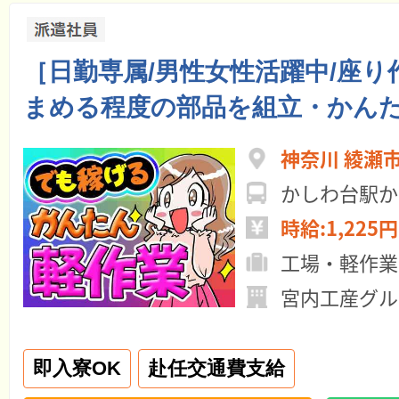
［日勤専属/男性女性活躍中/座り
まめる程度の部品を組立・かん
神奈川 綾瀬
かしわ台駅か
時給:1,225円
工場・軽作業
宮内工産グル
即入寮OK
赴任交通費支給