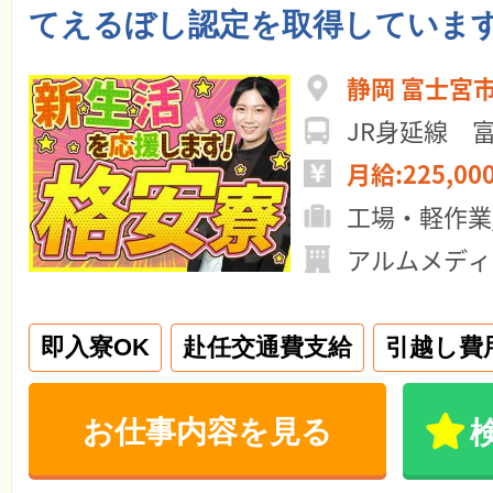
てえるぼし認定を取得していま
静岡 富士宮
JR身延線 
月給:225,00
工場・軽作業
アルムメディ
即入寮OK
赴任交通費支給
引越し費
お仕事内容を見る