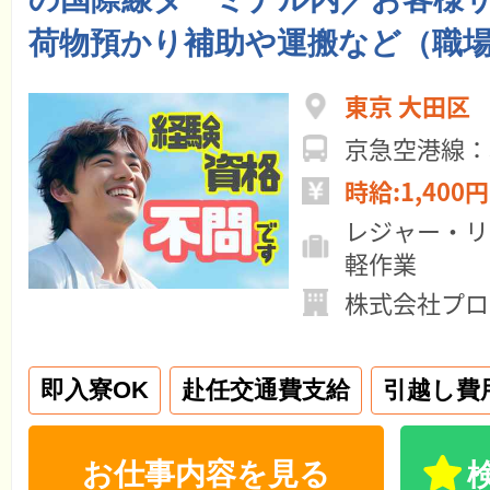
荷物預かり補助や運搬など（職
東京 大田区
京急空港線：
時給:1,400円
レジャー・リ
軽作業
株式会社プロ
即入寮OK
赴任交通費支給
引越し費
お仕事内容を見る