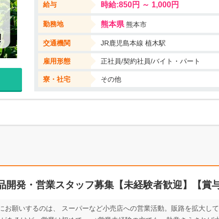
給与
時給:850円 ～ 1,000円
勤務地
熊本県
熊本市
交通機関
JR鹿児島本線 植木駅
雇用形態
正社員/契約社員/バイト・パート
寮・社宅
その他
品開発・営業スタッフ募集【未経験者歓迎】【賞与
にお願いするのは、 スーパーなど小売店への営業活動。販路を拡大して