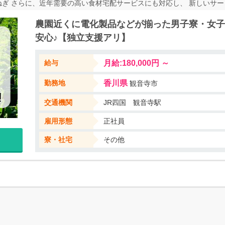
ねぎ さらに、近年需要の高い食材宅配サービスにも対応し、 新しいサ
でも 3年間で、独立できるような指導も可！ ◆WEB応募は、24h受付中
農園近くに電化製品などが揃った男子寮・女子
くさん、オシゴトがありますので 当社担当者に、お気軽にお問合せください♪
安心♪【独立支援アリ】
給与
月給:180,000円 ～
勤務地
香川県
観音寺市
交通機関
JR四国 観音寺駅
雇用形態
正社員
寮・社宅
その他