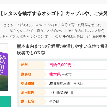
【レタスを栽培するオシゴト】カップルや、ご夫婦
どうやって始めたらいいの？ ☆将来、自分で育てた野菜を使った
知らない土地で、違うこと始めたい！ そんな方におススメ!(^^)!
 キャベツ カボチャ レンコン 米 など ◆WEB応募は、24h受付中◆ ∽
シゴトがありますので、 当社担当者に、お気軽に、お問合せください♪ ∽
熊本市内まで30分程度⤴生活しやすい立地で農
験者でもOK◎
給与
日給:7,000円 ～
勤務地
熊本県
玉名市
交通機関
JR鹿児島本線 玉名駅
雇用形態
正社員/契約社員
寮・社宅
その他