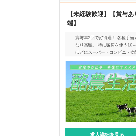
【未経験歓迎】【賞与あ
端】
賞与年2回で好待遇！ 各種手当
なり高額。 特に暖房を使う10～
ほどにスーパー・コンビニ・病院が
女問わず活躍していただける環
から酪農に興味があった ◎移
＼未経験でも構いません！／ ⇒あ
他にもたくさんオシゴトがあります
求人詳細を見る