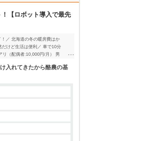
ト！【ロボット導入で最先
イ！／ 北海道の冬の暖房費はか
然だけど生活は便利／ 車で10分
配偶者:10,000円/月） 男
んな方、お待ちしてます♪ ◎前
け入れてきたから酪農の基
り暮らしてみたい ◎動物が好き
∽∽∽∽∽∽∽∽∽∽∽∽∽ この
∽∽∽∽∽∽∽∽∽∽∽