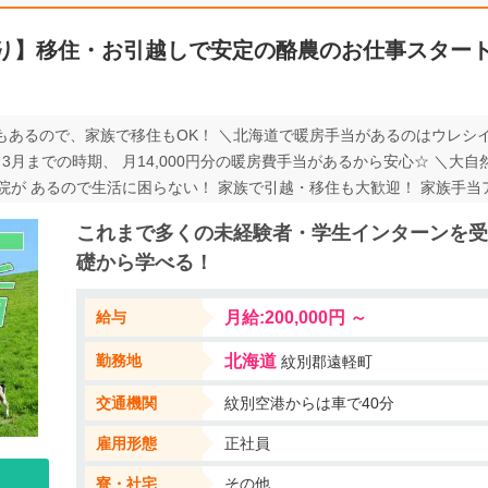
り】移住・お引越しで安定の酪農のお仕事スター
もあるので、家族で移住もOK！ ＼北海道で暖房手当があるのはウレシ
3月までの時期、 月14,000円分の暖房費手当があるから安心☆ ＼大自
 あるので生活に困らない！ 家族で引越・移住も大歓迎！ 家族手当アリ（
境で、年齢も問いません。 未経験でもやる気さえあれば大歓迎です！ こ
これまで多くの未経験者・学生インターンを受
住して、酪農に関わる仕事をしたい ◎北海道に移住して、家族とのんび
礎から学べる！
なたのやる気、採用します♪ ◆WEB応募は24h受付中◆ ∽∽∽∽∽∽∽∽∽
ので、 当社担当者にお気軽にお問合せください♪ ∽∽∽∽∽∽∽∽∽∽∽
給与
月給:200,000円 ～
勤務地
北海道
紋別郡遠軽町
交通機関
紋別空港からは車で40分
雇用形態
正社員
寮・社宅
その他