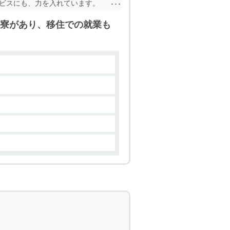
ービスにも、力を入れています。
◆ ∽∽∽∽∽∽∽∽∽∽∽∽∽∽
寮があり、移住での就業も
 ∽∽∽∽∽∽∽∽∽∽∽∽∽∽∽