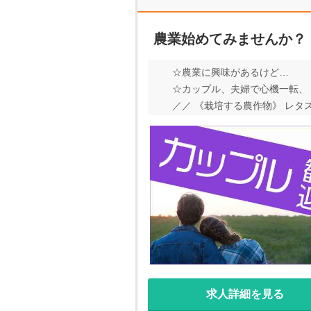
農業始めてみませんか？
☆農業に興味があるけど… 
☆カップル、夫婦で心機一転、 
／／ 《栽培する農作物》 レタス
∽∽∽∽ この他にも、たくさんオ
∽∽∽∽
求人詳細を見る