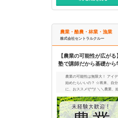
農業・酪農・林業・漁業
株式会社セントラルクルー
【農業の可能性が広がる
塾で講師だから基礎から
農業の可能性は無限大！ アイ
始めたらいいの？ ☆将来、自
に、おススメ!(^^)! ＼＼農
募は、24h受付中◆ ∽∽∽∽∽
に、お問合せください♪ ∽∽∽∽∽