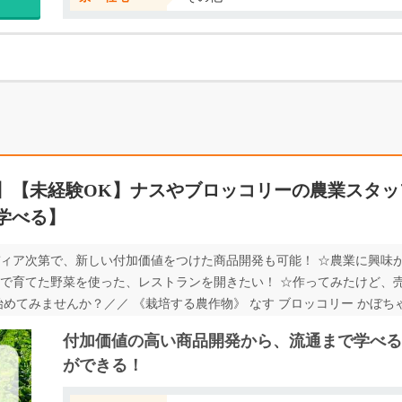
】【未経験OK】ナスやブロッコリーの農業スタッ
学べる】
ディア次第で、新しい付加価値をつけた商品開発も可能！ ☆農業に
分で育てた野菜を使った、レストランを開きたい！ ☆作ってみたけど、
業、始めてみませんか？／／ 《栽培する農作物》 なす ブロッコリー かぼ
∽∽∽∽∽∽∽∽∽∽∽∽∽∽∽∽∽ この他にも、たくさんオシゴトがありま
付加価値の高い商品開発から、流通まで学べる
∽∽∽∽∽∽∽∽∽∽∽∽∽∽∽∽∽
ができる！