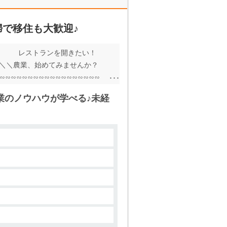
で移住も大歓迎♪
、 レストランを開きたい！
 ＼＼農業、始めてみませんか？
∽∽∽∽∽∽∽∽∽∽∽∽∽∽∽∽∽
∽∽∽∽∽∽∽∽∽∽∽∽∽∽∽∽∽
業のノウハウが学べる♪未経