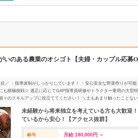
がいのある農業のオシゴト【夫婦・カップル応募O
い目／ ・指導体制がしっかりしています！ ・安心安全な野菜作りが可能
にも積極挑戦☆ 適正に応じてGAP指導員研修やトラクター乗用の大型
個々のスキルアップに役立ててください！ ＼土もあまり触ったことない
す♪ ◆WEB応募は24h受付中◆ ∽∽∽∽∽∽∽∽∽∽∽∽∽∽∽∽∽∽∽
未経験から将来独立を考えている方も大歓迎！
気軽にお問合せください♪ ∽∽∽∽∽∽∽∽∽∽∽∽∽∽∽∽∽∽∽∽∽∽
ているから安心！【アクセス抜群】
給与
月給:180,000円 ～