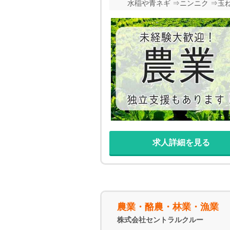
水稲や青ネギ ⇒ニンニク ⇒玉
あなたの意欲次第で、農業未経験者
∽∽∽∽∽∽∽∽ この他にも、た
∽∽∽∽∽∽∽
求人詳細を見る
農業・酪農・林業・漁業
株式会社セントラルクルー