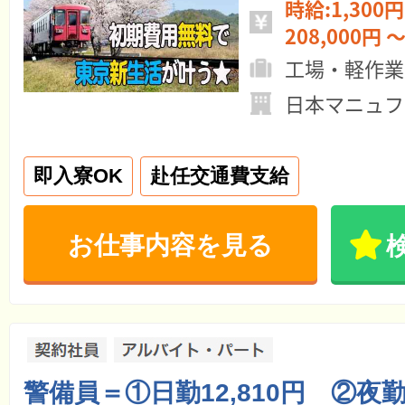
時給:1,300円
208,000円 ～
工場・軽作業
日本マニュフ
即入寮OK
赴任交通費支給
お仕事内容を見る
警備員＝①日勤12,810円 ②夜勤1