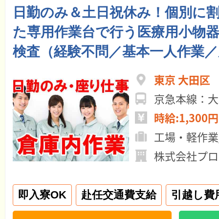
日勤のみ＆土日祝休み！個別に
た専用作業台で行う医療用小物
検査（経験不問／基本一人作業／
東京 大田区
京急本線：大
時給:1,300円
工場・軽作業
株式会社プロ
即入寮OK
赴任交通費支給
引越し費