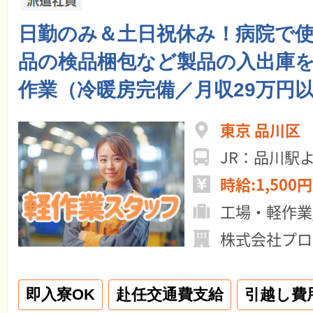
日勤のみ＆土日祝休み！病院で
品の検品梱包など製品の入出庫
作業（冷暖房完備／月収29万円
東京 品川区
JR：品川駅
時給:1,500円
工場・軽作業
株式会社プロ
即入寮OK
赴任交通費支給
引越し費