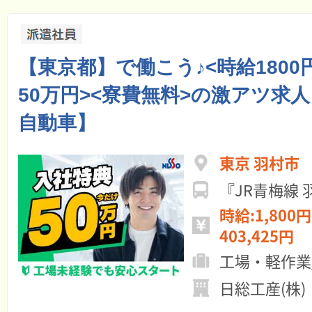
【東京都】で働こう♪<時給1800
50万円><寮費無料>の激アツ求
自動車】
東京 羽村市
『JR青梅線
時給:1,800円
403,425円
工場・軽作業
日総工産(株