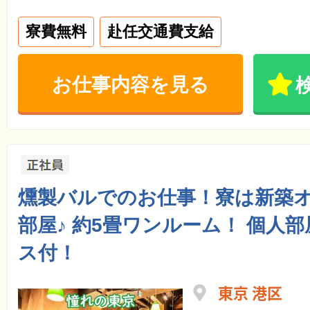
寮費無料
赴任交通費支給
お仕事内容を見る
燻製バルでのお仕事！寮は新築
部屋♪ 約5畳ワンルーム！ 個人
ス付！
東京 港区