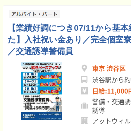
【業績好調につき07/11から基本
た】入社祝い金あり／完全個室
／交通誘導警備員
東京 渋谷区
渋谷駅から約
日給:11,000
警備・交通誘
誘導
アットウィル