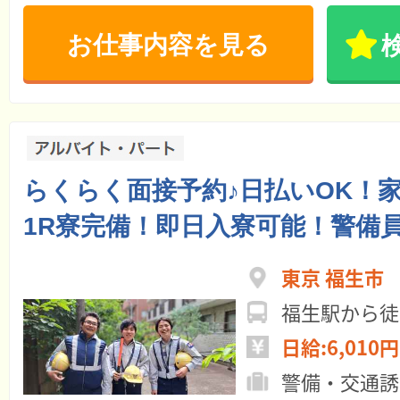
お仕事内容を見る
らくらく面接予約♪日払いOK！
1R寮完備！即日入寮可能！警備
東京 福生市
福生駅から徒
日給:6,010円
警備・交通誘