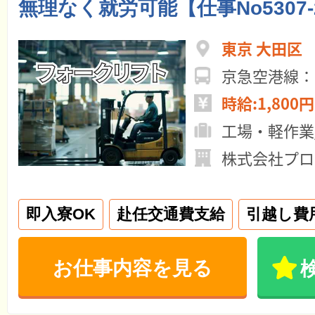
無理なく就労可能【仕事No5307-
東京 大田区
京急空港線：
時給:1,800円
工場・軽作業
株式会社プロ
即入寮OK
赴任交通費支給
引越し費
お仕事内容を見る