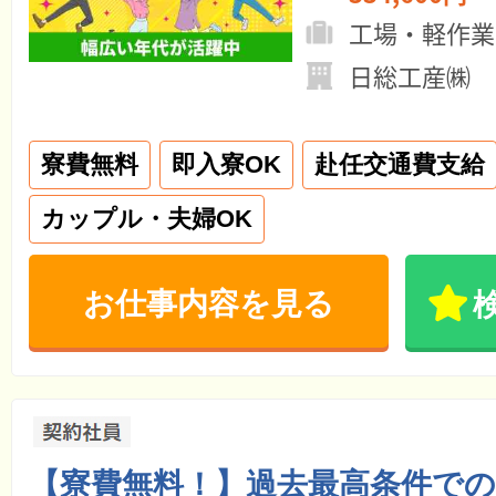
工場・軽作業
日総工産㈱ 
寮費無料
即入寮OK
赴任交通費支給
カップル・夫婦OK
お仕事内容を見る
【寮費無料！】過去最高条件での