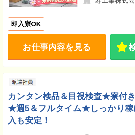
即入寮OK
お仕事内容を見る
カンタン検品＆目視検査★寮付
★週5＆フルタイム★しっかり稼
入も安定！