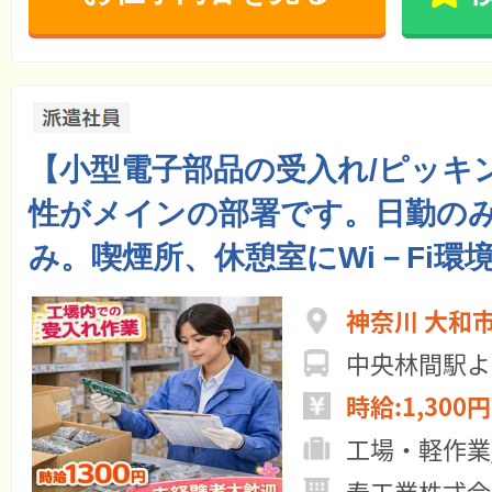
【小型電子部品の受入れ/ピッキ
性がメインの部署です。日勤の
み。喫煙所、休憩室にWi－Fi環
神奈川 大和
中央林間駅よ
時給:1,300円
工場・軽作業
寿工業株式会