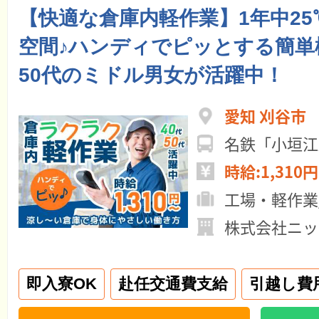
【快適な倉庫内軽作業】1年中2
空間♪ハンディでピッとする簡単
50代のミドル男女が活躍中！
愛知 刈谷市
名鉄「小垣江
時給:1,310円
工場・軽作業
株式会社ニッ
即入寮OK
赴任交通費支給
引越し費