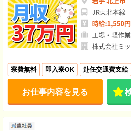
岩手 北上市
JR東北本線
時給:1,550円
工場・軽作業
株式会社ミッ
寮費無料
即入寮OK
赴任交通費支給
お仕事内容を見る