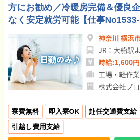
方にお勧め／冷暖房完備＆優良
なく安定就労可能【仕事No1533-
神奈川 横浜
JR：大船
時給:1,600円
工場・軽作業
株式会社プロ
寮費無料
即入寮OK
赴任交通費支給
引越し費用支給