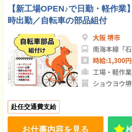
【新工場OPEN♪で日勤・軽作業
時出勤／自転車の部品組付
大阪 堺市
時給:1,300円
工場・軽作業
ショウヨウ堺
赴任交通費支給
お仕事内容を見る