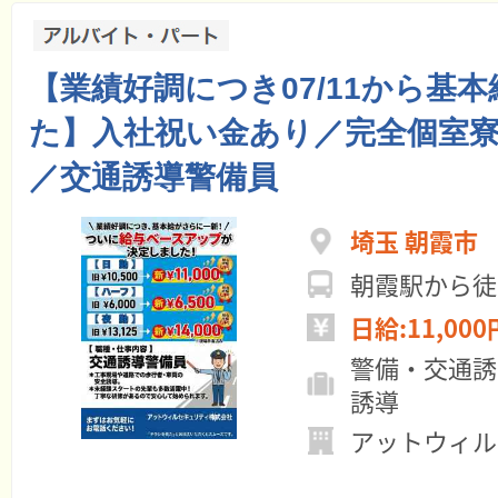
【業績好調につき07/11から基本
た】入社祝い金あり／完全個室
／交通誘導警備員
埼玉 朝霞市
朝霞駅から徒
日給:11,000
警備・交通誘
誘導
アットウィル