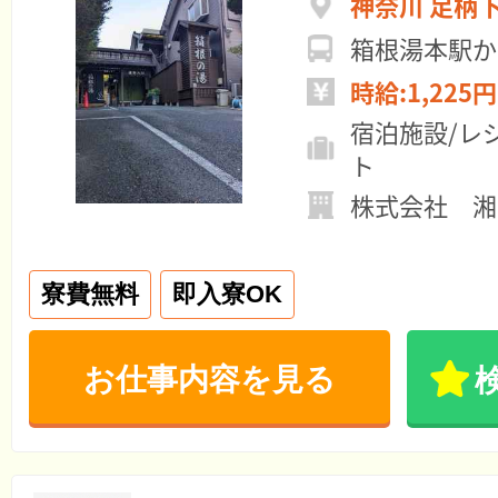
神奈川 足柄
箱根湯本駅か
時給:1,225円
宿泊施設/レ
ト
株式会社 
寮費無料
即入寮OK
お仕事内容を見る