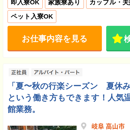
即入寮OK
家族寮あり
カップル・夫
ペット入寮OK
お仕事内容を見る
「夏〜秋の行楽シーズン 夏休
という働き方もできます！人気
館業務。
岐阜 高山市