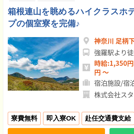
箱根連山を眺めるハイクラスホテ
プの個室寮を完備♪
神奈川 足柄
強羅駅より徒
時給:1,350円 ～ 月給:25
円 ～
宿泊施設/宿
株式会社スタ
寮費無料
即入寮OK
赴任交通費支給