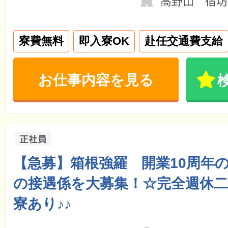
高野山 宿坊
寮費無料
即入寮OK
赴任交通費支給
お仕事内容を見る
【急募】箱根強羅 開業10周年
の接遇係を大募集！☆完全週休二
寮あり♪♪