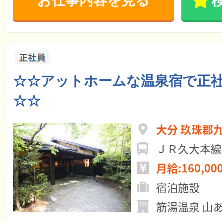
お仕事内容を見る
☆☆アットホームな温泉宿で正
☆☆
大分 玖珠郡
ＪＲ久大本線
月給:160,00
宿泊施設
筋湯温泉 山