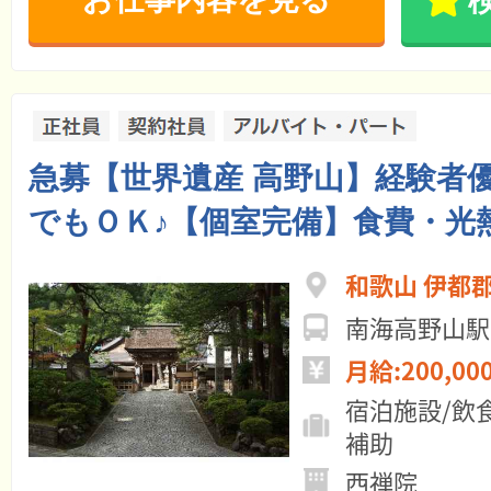
急募【世界遺産 高野山】経験者
でもＯＫ♪【個室完備】食費・光
和歌山 伊都
南海高野山駅
月給:200,00
宿泊施設/飲
補助
西禅院