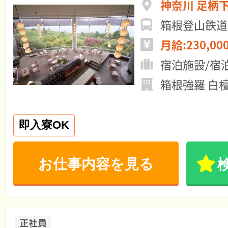
神奈川 足柄
箱根登山鉄道
月給:230,00
宿泊施設/宿
箱根強羅 白
即入寮OK
お仕事内容を見る