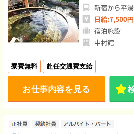
新宿から平湯
日給:7,500円
宿泊施設
中村館
寮費無料
赴任交通費支給
お仕事内容を見る