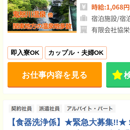
時給:1,068円
宿泊施設/宿
有限会社協栄
即入寮OK
カップル・夫婦OK
お仕事内容を見る
【食器洗浄係】★緊急大募集!!★