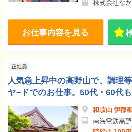
株式会社なか
お仕事内容を見る
人気急上昇中の高野山で、調理
ヤ−ドでのお仕事。50代・60代も
和歌山 伊都
南海電鉄高野
時給:1,100円 ～ 月給:18