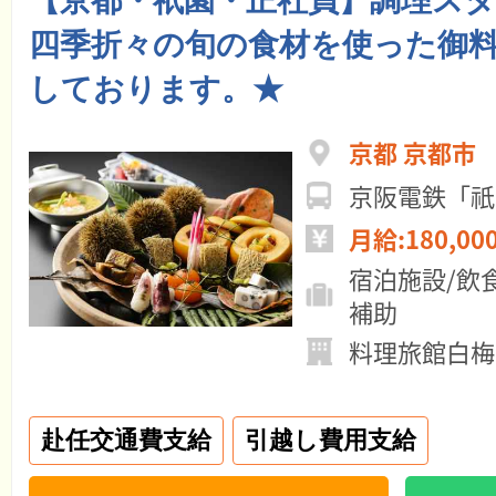
【京都・祇園・正社員】調理ス
四季折々の旬の食材を使った御
しております。★
京都 京都市
京阪電鉄「祇
月給:180,00
宿泊施設/飲
補助
料理旅館白梅
赴任交通費支給
引越し費用支給