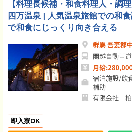
【料理長候補・和食料理人・調理
四万温泉 | 人気温泉旅館での和
で和食にじっくり向き合える
群馬 吾妻郡
関越自動車道
月給:280,00
宿泊施設/飲
補助
有限会社 柏
即入寮OK