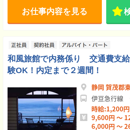
お仕事内容を見る
和風旅館で内務係り 交通費支
験OK！内定まで２週間！
静岡 賀茂郡
伊豆急行線 
時給:1,200円
9,600円 ～ 1
6,000円 ～ 2