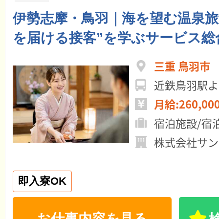
伊勢志摩・鳥羽｜海を望む温泉旅
を届ける接客”を学ぶサービス総
三重 鳥羽市
近鉄鳥羽駅よ
月給:260,00
宿泊施設/宿
株式会社サン
即入寮OK
お仕事内容を見る