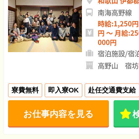
和歌山 伊都
南海高野線 
時給:1,250円 ～ 日給:10
円 ～ 月給:250,000円 ～ 270,
000円
宿泊施設/宿
高野山 宿坊
寮費無料
即入寮OK
赴任交通費支給
お仕事内容を見る