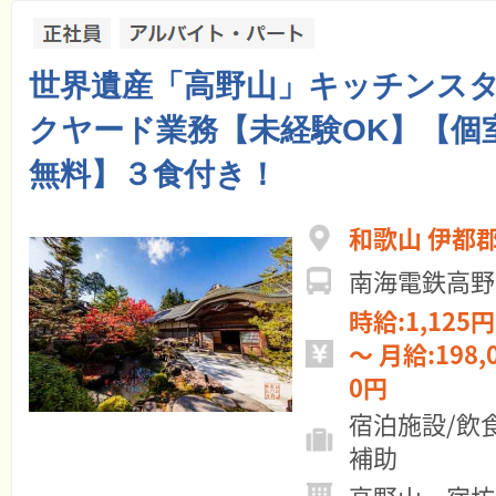
世界遺産「高野山」キッチンス
クヤード業務【未経験OK】【個
無料】３食付き！
和歌山 伊都
南海電鉄高野
時給:1,125円 ～ 日給:9,
～ 月給:198,000円 ～ 250,00
0円
宿泊施設/飲
補助