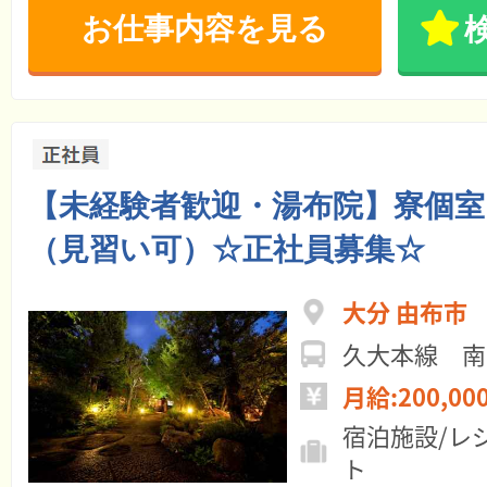
お仕事内容を見る
【未経験者歓迎・湯布院】寮個室
（見習い可）☆正社員募集☆
大分 由布市
久大本線 南
月給:200,00
宿泊施設/レ
ト