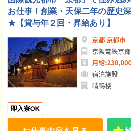
お仕事！創業・天保二年の歴史
★【賞与年２回・昇給あり】
京都 京都市
京阪電鉄京都
月給:230,00
宿泊施設
晴鴨楼
即入寮OK