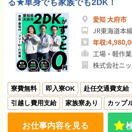
る★単身でも家族でも2DK！
愛知 大府市
JR東海道本
年収:4,980,
工場・軽作業
株式会社ニッ
寮費無料
即入寮OK
赴任交通費支給
引越し費用支給
家族寮あり
カップ
お仕事内容を見る