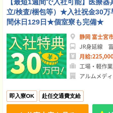
【最短1週間で入社可能】医療器
立/検査/梱包等）★入社祝金30
間休日129日★個室寮も完備★
静岡 富士宮
JR身延線 
月給:225,00
工場・軽作業
アルムメディ
即入寮OK
赴任交通費支給