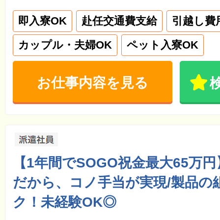
即入寮OK
赴任交通費支給
引越し費
カップル・夫婦OK
ペット入寮OK
お仕事内容を見る
【1年間でSOGO祝金最大65万
だから、コノ手当が実現/製品の
ク！未経験OK◎