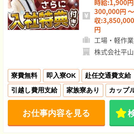
時給:1,900円
300,000円 ～
収:3,850,00
円
工場・軽作業
株式会社平山
寮費無料
即入寮OK
赴任交通費支給
引越し費用支給
家族寮あり
カップ
お仕事内容を見る