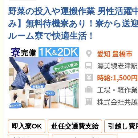
野菜の投入や運搬作業 男性活躍中
み】無料待機寮あり！寮から送
ルーム寮で快適生活！
愛知 豊橋市
渥美線老津駅
時給:1,500円
工場・軽作業
株式会社共越
即入寮OK
赴任交通費支給
引越し費