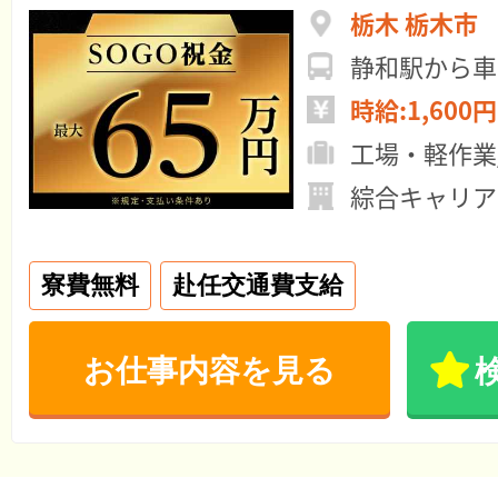
栃木 栃木市
静和駅から車
時給:1,600円
工場・軽作業
綜合キャリア
寮費無料
赴任交通費支給
お仕事内容を見る