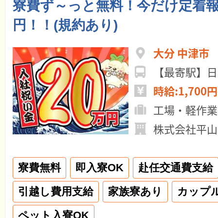
寮費ず～っと無料！今だけ定着報
円！！(規約あり)
大分 中津市
【最寄駅】日
時給:1,700円
工場・軽作業
株式会社平山
寮費無料
即入寮OK
赴任交通費支給
引越し費用支給
家族寮あり
カップ
ペット入寮OK