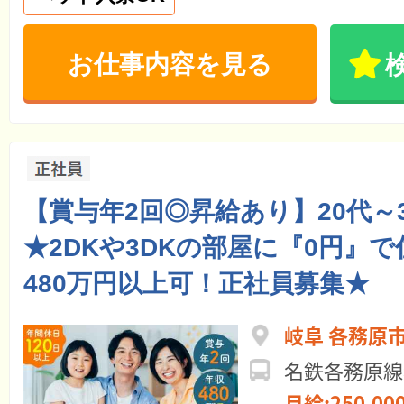
お仕事内容を見る
【賞与年2回◎昇給あり】20代～
★2DKや3DKの部屋に『0円』
480万円以上可！正社員募集★
岐阜 各務原
名鉄各務原線
月給:250,00