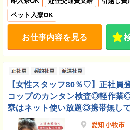
即入寮OK
赴任交通費支給
引越し費
ペット入寮OK
お仕事内容を見る
【女性スタッフ80％♡】正社員
コップのカンタン検査◎軽作業
寮はネット使い放題◎携帯無しで
愛知 小牧市