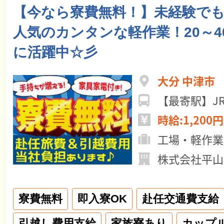
【今なら寮費無料！】未経験でも
人気のカンタンな軽作業！20～4
に活躍中☆彡
大分 中津市
【最寄駅】J
時給:1,200円
工場・軽作業
株式会社平山
寮費無料
即入寮OK
赴任交通費支給
引越し費用支給
家族寮あり
カップ