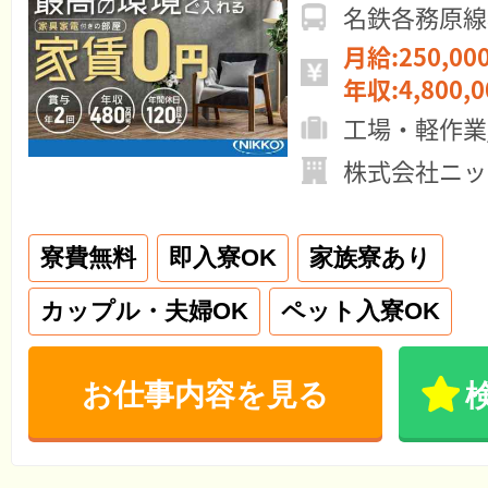
名鉄各務原線
月給:250,00
年収:4,800,
工場・軽作業
株式会社ニッ
寮費無料
即入寮OK
家族寮あり
カップル・夫婦OK
ペット入寮OK
お仕事内容を見る