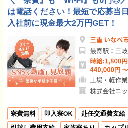
＼『寮費』も『Wi-Fi』も0円◎
は電話ください！最短で応募当日
入社前に現金最大2万円GET！
三重 いなべ
最寄駅：三岐
時給:1,800円
440,000円 ～
工場・軽作業
株式会社ニッ
寮費無料
即入寮OK
赴任交通費支給
引越し費用支給
家族寮あり
カップ