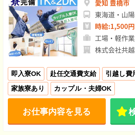
愛知 豊橋市
東海道・山陽
時給:1,500円
工場・軽作業
株式会社共越
即入寮OK
赴任交通費支給
引越し費
家族寮あり
カップル・夫婦OK
お仕事内容を見る