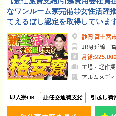
【赴任旅費支給/引越費用会社負
なワンルーム寮完備◎女性活躍
てえるぼし認定を取得していま
静岡 富士宮
JR身延線 
月給:225,00
工場・軽作業
アルムメディ
即入寮OK
赴任交通費支給
引越し費