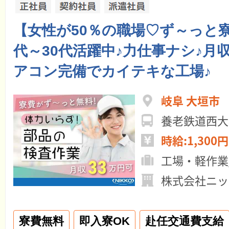
【女性が50％の職場♡ず～っと寮
代～30代活躍中♪力仕事ナシ♪月収
アコン完備でカイテキな工場♪
岐阜 大垣市
養老鉄道西大
時給:1,300円
工場・軽作業
株式会社ニッ
寮費無料
即入寮OK
赴任交通費支給