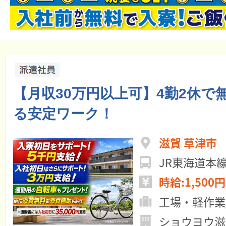
【月収30万円以上可】4勤2休で
る安定ワーク！
滋賀 草津市
JR東海道本
時給:1,500円
工場・軽作業
ショウヨウ滋