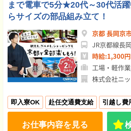
まで電車で5分★20代～30代活
らサイズの部品組み立て！
京都 長岡京
JR京都線長
時給:1,300円
工場・軽作業
株式会社ニッ
即入寮OK
赴任交通費支給
引越し費
お仕事内容を見る