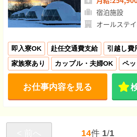
月給:254,90
宿泊施設
オールステイ
即入寮OK
赴任交通費支給
引越し費
家族寮あり
カップル・夫婦OK
ペッ
お仕事内容を見る
< 前へ
14
件
1
/
1