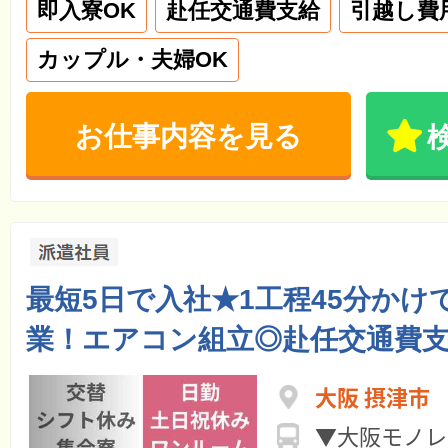
即入寮OK
赴任交通費支給
引越し費
カップル・夫婦OK
お仕事内容を見る
最短5日で入社★1工程45分かけ
業！エアコン組立◎赴任交通費
大阪 摂津市
▼大阪モノレー