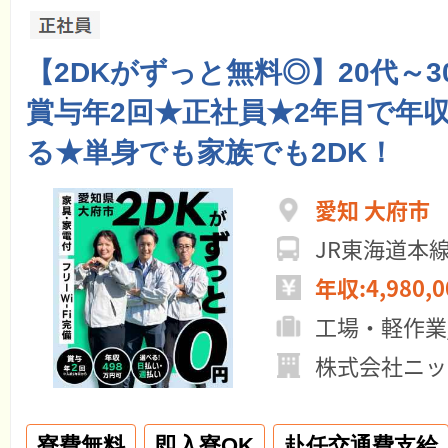
【2DKがずっと無料◎】20代～
賞与年2回★正社員★2年目で年収
る★単身でも家族でも2DK！
愛知 大府市
JR東海道本
年収:4,980,
工場・軽作業
株式会社ニッ
寮費無料
即入寮OK
赴任交通費支給