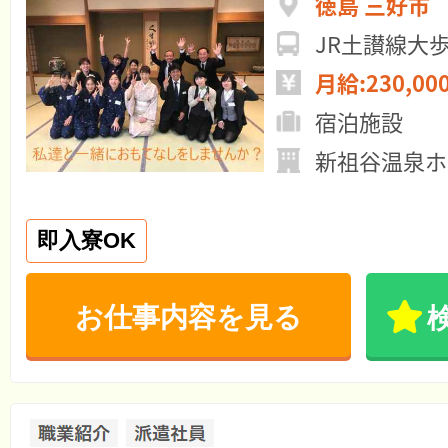
徳島 三好市
JR土讃線大
月給:230,00
宿泊施設
新祖谷温泉ホ
即入寮OK
お仕事内容を見る