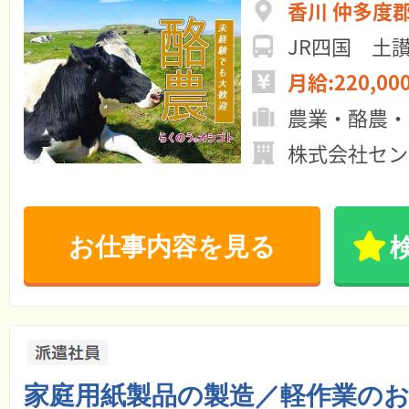
香川 仲多度
JR四国 土
月給:220,00
農業・酪農・
株式会社セン
お仕事内容を見る
家庭用紙製品の製造／軽作業のお