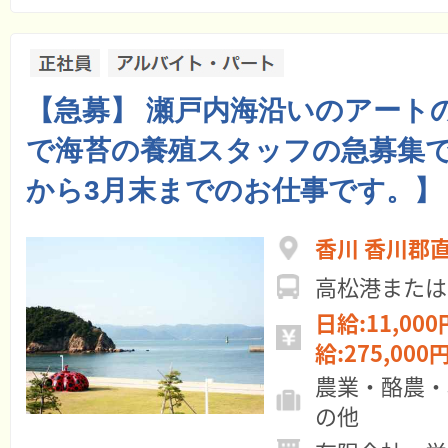
【急募】 瀬戸内海沿いのアート
で海苔の養殖スタッフの急募集で
から3月末までのお仕事です。】
香川 香川郡
高松港または
日給:11,000
給:275,000円
農業・酪農・
の他