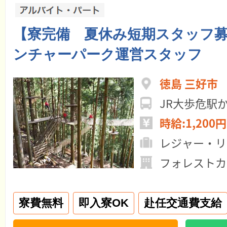
【寮完備 夏休み短期スタッフ
ンチャーパーク運営スタッフ
徳島 三好市
JR大歩危駅
時給:1,200円
レジャー・リ
フォレストカ
寮費無料
即入寮OK
赴任交通費支給