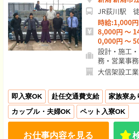
JR荻川駅 
時給:1,000円
8,000円 ～ 1
0,000円 ～ 5
設計・施工・
務・営業事務
大信架設工業
即入寮OK
赴任交通費支給
家族寮あ
カップル・夫婦OK
ペット入寮OK
お仕事内容を見る