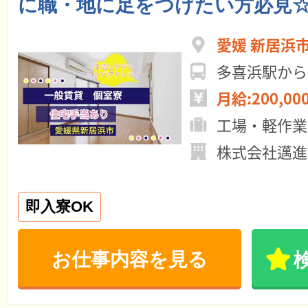
に職・地に足をつけたい方必見
愛媛 新居浜
多喜浜駅から
月給:200,00
工場・軽作業
株式会社邁進
即入寮OK
お仕事内容を見る