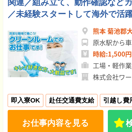
関連／組み立て、動作確認など
／未経験スタートして海外で活
熊本 菊池郡
原水駅から車
時給:1,500円
工場・軽作業
株式会社ワー
即入寮OK
赴任交通費支給
引越し費
お仕事内容を見る