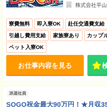
株式会社平山
寮費無料
即入寮OK
赴任交通費支給
引越し費用支給
家族寮あり
カップ
ペット入寮OK
お仕事内容を見る
SOGO祝金最大90万円！★月収3