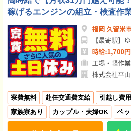
高時給で【月収31万円越え可能
稼げるエンジンの組立・検査作
福岡 久留米
時給:1,700円
工場・軽作業
株式会社平山
寮費無料
赴任交通費支給
引越し費
家族寮あり
カップル・夫婦OK
ペッ