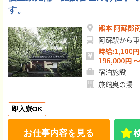
す。
熊本 阿蘇郡
阿蘇駅から車
時給:1,100円
196,000円 ～
宿泊施設
旅館奥の湯
即入寮OK
お仕事内容を見る