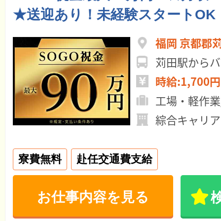
★送迎あり！未経験スタートOK
福岡 京都郡
苅田駅からバ
時給:1,700円
工場・軽作業
綜合キャリア
寮費無料
赴任交通費支給
お仕事内容を見る