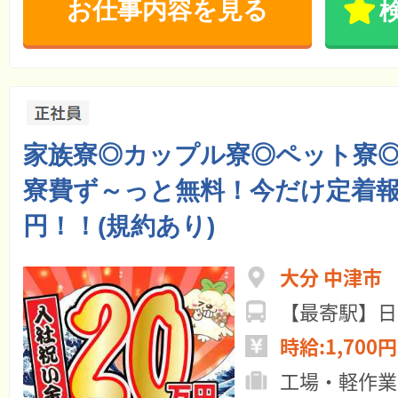
お仕事内容を見る
家族寮◎カップル寮◎ペット寮◎W
寮費ず～っと無料！今だけ定着報
円！！(規約あり)
大分 中津市
【最寄駅】日
時給:1,700円
工場・軽作業