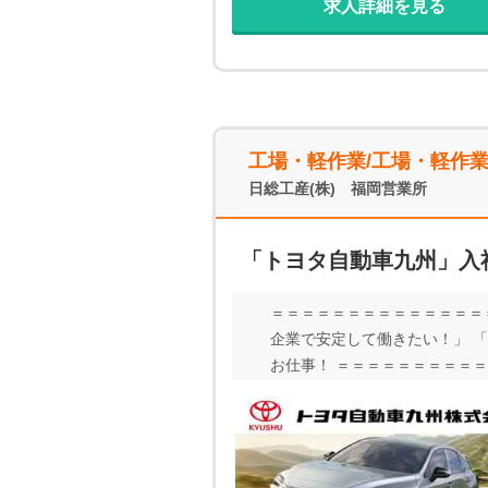
求人詳細を見る
工場・軽作業/工場・軽作
日総工産(株) 福岡営業所
「トヨタ自動車九州」入
＝＝＝＝＝＝＝＝＝＝＝＝＝＝
企業で安定して働きたい！」 
お仕事！ ＝＝＝＝＝＝＝＝＝＝＝
岡県1R寮費無料！】 【POI
ーー 破格の時給1700円でが
ーーーーーーーーーーー 福岡
ーーーー 日総工産への正社員登