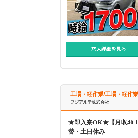
験からでも無問題！ 入社後は
求人詳細を見る
工場・軽作業/工場・軽作
フジアルテ株式会社
★即入寮OK★【月収40
替・土日休み