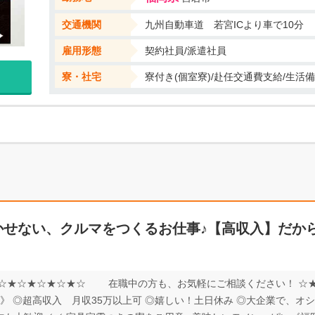
交通機関
九州自動車道 若宮ICより車で10分
雇用形態
契約社員/派遣社員
寮・社宅
寮付き(個室寮)/赴任交通費支給/生活
かせない、クルマをつくるお仕事♪【高収入】だか
☆★☆★☆★☆★☆ 在職中の方も、お気軽にご相談ください！ ☆
》 ◎超高収入 月収35万以上可 ◎嬉しい！土日休み ◎大企業で、オ