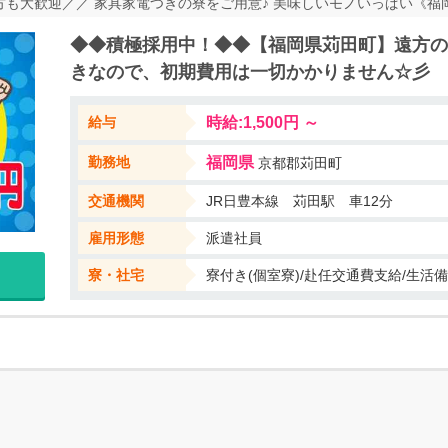
方も大歓迎／／ 家具家電つきの寮をご用意♪ 美味しいモノいっぱい《福岡で
∽∽∽∽∽∽∽∽∽∽∽∽ この他にもたくさんオシゴトがありますので、 当
◆◆積極採用中！◆◆【福岡県苅田町】遠方の
∽∽∽∽∽∽∽
きなので、初期費用は一切かかりません☆彡
給与
時給:1,500円 ～
勤務地
福岡県
京都郡苅田町
交通機関
JR日豊本線 苅田駅 車12分
雇用形態
派遣社員
寮・社宅
寮付き(個室寮)/赴任交通費支給/生活