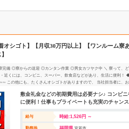
着オシゴト】【月収30万円以上】【ワンルーム寮
K】
寮完備 ◎寮からの送迎 ◎カンタン作業 ◎男女カツヤク中 ＼ 寮って、
・近くには、コンビニ、スーパー、飲食店などがあり、生活に便利！ ◆W
∽∽∽∽ この他にも、たくさんオシゴトがありますので、 当社担当者に、お
∽
敷金礼金などの初期費用は必要ナシ♪ コンビ
に便利！仕事もプライベートも充実のチャンス
給与
時給:1,526円 ～
勤務地
福岡県
宮若市