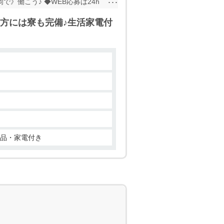
》働こう♪ ◆WEB応募は24h
社担当者にお気軽にお問合せくださ
方には寮も完備♪生活家電付
備品・家電付き