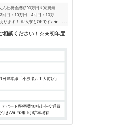
＼入社祝金総額90万円＆寮費無
3回目：10万円、4回目：10万
あります！ 即入寮もOKです♪ ★
規定有 ＼紹介キャンペーン増額中！
ご相談ください！☆★初年度
トいたします！ ※規定有 ◎お
！
場未経験の方も大歓迎！ ★しっ
画で視聴いただけます。 この機
ン・アパート寮/寮費無料/赴任交通費
き/Wi-Fi利用可/駐車場有