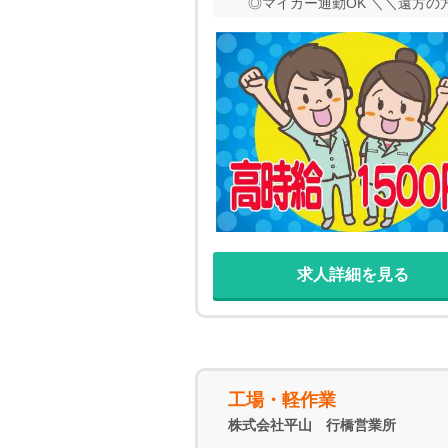
◎マイカー通勤OK ＼＼遠方の
受付中◆ ∽∽∽∽∽∽∽∽∽∽
い♪ ∽∽∽∽∽∽∽∽∽∽∽∽∽∽∽
求人詳細を見る
工場・軽作業
株式会社平山 行橋営業所