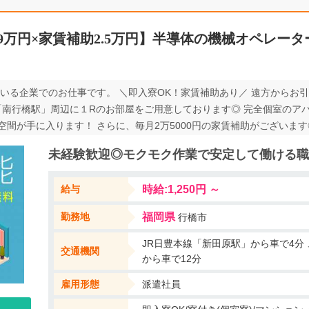
9万円×家賃補助2.5万円】半導体の機械オペレー
ている企業でのお仕事です。 ＼即入寮OK！家賃補助あり／ 遠方からお
「南行橋駅」周辺に１Rのお部屋をご用意しております◎ 完全個室のア
間が手に入ります！ さらに、毎月2万5000円の家賃補助がございます
ススメです！ ＼おすすめポイント／ ・未経験大歓迎！ ・20代～40
未経験歓迎◎モクモク作業で安定して働ける職
◎ ・部活動も盛ん♪入部も大歓迎です！ ・空調完備！クリーンルーム
ております！
給与
時給:1,250円 ～
勤務地
福岡県
行橋市
JR日豊本線「新田原駅」から車で4分
交通機関
から車で12分
雇用形態
派遣社員