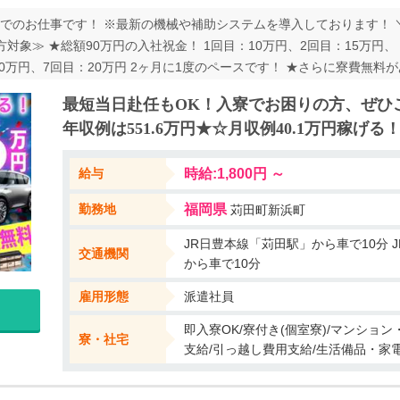
でのお仕事です！ ※最新の機械や補助システムを導入しております！ 
対象≫ ★総額90万円の入社祝金！ 1回目：10万円、2回目：15万円、 
10万円、7回目：20万円 2ヶ月に1度のペースです！ ★さらに寮費無料が
食事手当1000 円 ・交替手当1300 円（出勤した日数※休出含む） ※各
最短当日赴任もOK！入寮でお困りの方、ぜひ
てくれた方に10万円、 紹介で入社してくださった方にも5万円をプレゼン
年収例は551.6万円★☆月収例40.1万円稼げる
は重量物ナシ♪ ★1年中、長袖ポロシャツでのご勤務が可能です！ ★工
経験の方も安心です！ ご面接時に実際のお仕事内容や工場環境などを動
給与
時給:1,800円 ～
勤務地
福岡県
苅田町新浜町
JR日豊本線「苅田駅」から車で10分 JR日豊本線「小波瀬西工大前駅」
交通機関
から車で10分
雇用形態
派遣社員
即入寮OK/寮付き(個室寮)/マンショ
寮・社宅
支給/引っ越し費用支給/生活備品・家電付