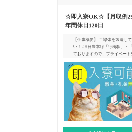
☆即入寮OK☆【月収例2
年間休日120日
【仕事概要】 半導体を製造し
い！ JR日豊本線「行橋駅」・
ておりますので、プライベート空
に住み込みで働きたいかたにもオ
内にジムあり！無料で使い放題
いただけます♪ ご応募お待ちし