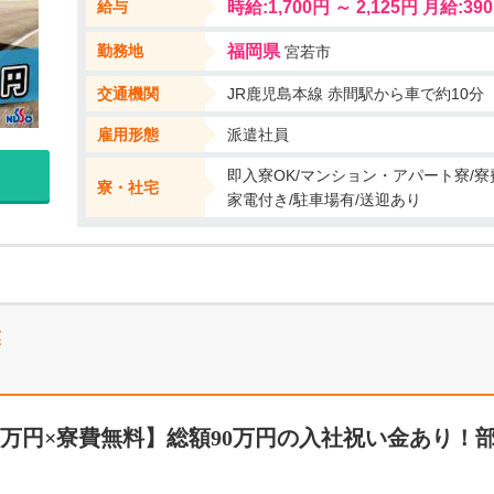
給与
時給:1,700円 ～ 2,125円 月給:390
研修もあるのでさらに安心◎ ーーーーーーーーーーーーーーーーーーー
勤務地
福岡県
宮若市
交通機関
JR鹿児島本線 赤間駅から車で約10分
雇用形態
派遣社員
即入寮OK/マンション・アパート寮/寮
寮・社宅
家電付き/駐車場有/送迎あり
業
.1万円×寮費無料】総額90万円の入社祝い金あり！