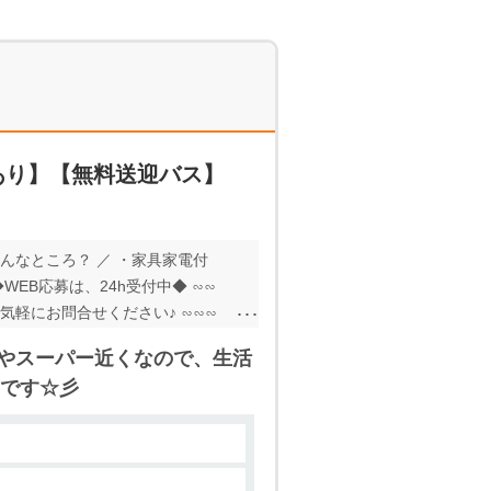
あり】【無料送迎バス】
どんなところ？ ／ ・家具家電付
EB応募は、24h受付中◆ ∽∽
気軽にお問合せください♪ ∽∽∽
ニやスーパー近くなので、生活
です☆彡