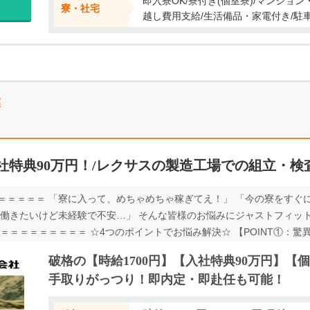
即入寮OK/寮付き(個室寮)/マンショ
寮・社宅
越し費用支給/生活備品・家電付き/駐
業
社特典90万円！/レクサスの製造工場での組立・検
＝＝＝＝＝ 「寮に入って、めちゃめちゃ稼ぎてえ！」 「今の寮をすぐ
「働きたいけど未経験で不安…」 そんな皆様のお悩みにジャストフィッ
＝＝＝＝＝＝＝＝ ☆4つのポイントでお悩み解決☆ 【POINT①：驚異
NT③：嬉しい、正社員登用制度！】 【POINT④：未経験大歓迎！】 ー
破格の【時給1700円】【入社特典90万円】
っつり稼ぐ ＜月収39万円＞以上も可能！ 今なら＜入社特典＞ももらえて 
手取りがっつり！即内定・即赴任も可能！
県でのワンルーム寮費が無料！ 支出を減らして、手取りがっつり！！ 
用制度あり！ 【今期50名程度予定】 ーーーーーーーーーーーーーーー