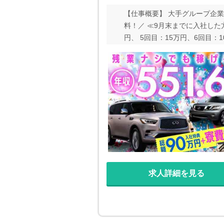
【仕事概要】 大手グループ企業
料！／ ≪9月末までに入社した方
円、 5回目：15万円、6回目：
1日2300 円の手当あり！ ・
／ 期間限定！ 今なら、紹介し
すすめポイント ★車体工程以外
かりとした研修があるので、未
会にぜひご応募ください♪
求人詳細を見る