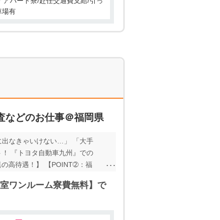
ン・アパート寮/赴任交通費支給/引っ
車場有
査などのお仕事＠福岡県
に出なきゃいけない…」 「大手
ト！ 『トヨタ自動車九州』での
の高待遇！】 【POINT➁：福
ーーーーーーーーーーーーーーーー
【個室ワンルーム寮費無料】で
もっと嬉しい♪ ーーーーーーーー
ーーーーーーーーーーーーーーー
ーーーー 作業は単純なので未経