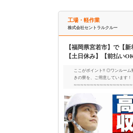
工場・軽作業
株式会社セントラルクルー
【福岡県宮若市】で【新
【土日休み】【前払いO
ここがポイント!! ◎ワンルーム
きの寮を、ご用意しています！ 
∽∽∽∽∽∽∽∽∽∽∽∽∽∽∽∽
∽∽∽∽∽∽∽∽∽∽∽∽∽∽∽∽∽∽