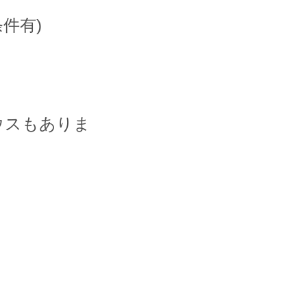
件有)
。
ウスもありま