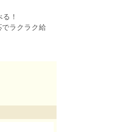
べる！
応でラクラク給