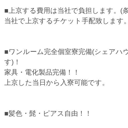
■上京する費用は当社で負担します。(条
当社で上京するチケット手配致します
■ワンルーム完全個室寮完備(シェアハ
す)！
家具・電化製品完備！！
上京した当日から入寮可能です。
■髪色・髭・ピアス自由！！