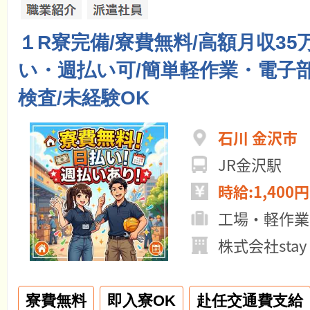
１R寮完備/寮費無料/高額月収35
い・週払い可/簡単軽作業・電子
検査/未経験OK
石川 金沢市
JR金沢駅
時給:1,400円
工場・軽作業
株式会社stay
寮費無料
即入寮OK
赴任交通費支給