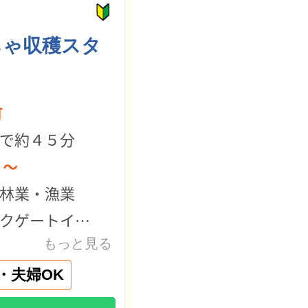
ちゃ収穫スタ
町
で約４５分
 ～
林業・漁業
クゲートイースト
もっと見る
・夫婦OK