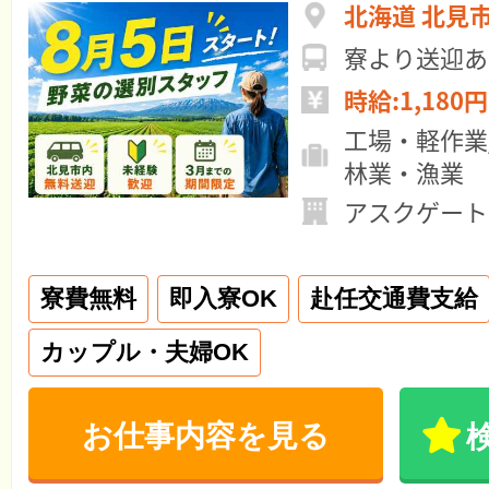
北海道 北見
寮より送迎あ
時給:1,180円
工場・軽作業
林業・漁業
アスクゲート
寮費無料
即入寮OK
赴任交通費支給
カップル・夫婦OK
お仕事内容を見る