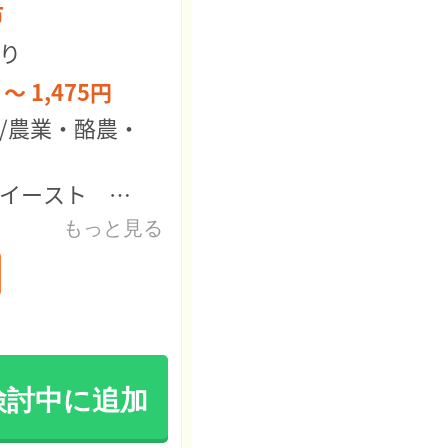
市
り
 ～ 1,475円
/農業・酪農・
イースト 北見店
もっと見る
検討中に追加