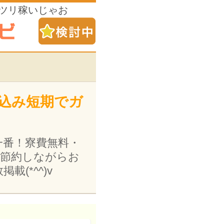
ッツリ稼いじゃお
み込み短期でガ
一番！寮費無料・
を節約しながらお
(*^^)v