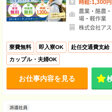
時給:1,300円
農業・酪農・
場・軽作業
株式会社アス
寮費無料
即入寮OK
赴任交通費支給
カップル・夫婦OK
お仕事内容を見る