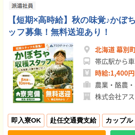
【短期×高時給】秋の味覚♪かぼ
ッフ募集！無料送迎あり！
北海道 幕別
帯広駅から車
時給:1,400円
農業・酪農・
株式会社アス
即入寮OK
赴任交通費支給
カップル