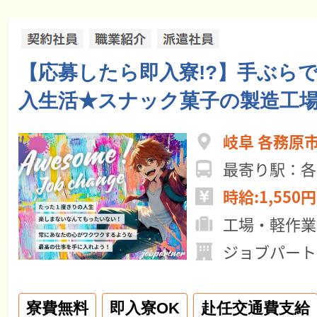
【応募したら即入寮!?】手ぶら
入生活★スナック菓子の製造工
岐阜 各務原
最寄り駅：各
時給:1,550円
工場・軽作業
ジョブパート
寮費無料
即入寮OK
赴任交通費支給