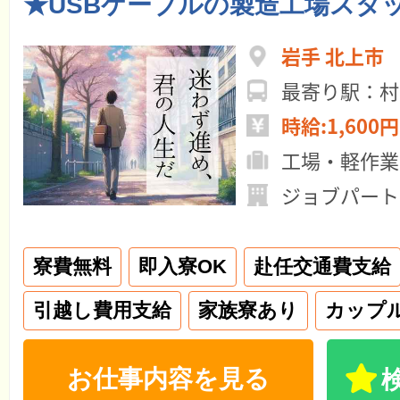
★USBケーブルの製造工場スタ
岩手 北上市
最寄り駅：村
時給:1,600円
工場・軽作業
ジョブパート
寮費無料
即入寮OK
赴任交通費支給
引越し費用支給
家族寮あり
カップ
お仕事内容を見る