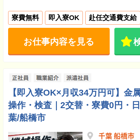
寮費無料
即入寮OK
赴任交通費支給
お仕事内容を見る
【即入寮OK×月収34万円可】金
操作・検査｜2交替・寮費0円・日
葉/船橋市
千葉 船橋市