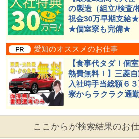
の製造（組立/検査
祝金30万早期支給★
★個室寮も完備★
愛知のオススメのお仕事
PR
【食事代タダ！個室
熱費無料！】三菱自
入社時手当総額６３
寮からラクラク通勤
ここからが検索結果のお