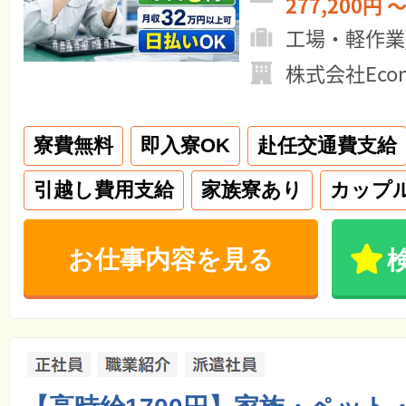
277,200円 ～
工場・軽作業
株式会社Econ
寮費無料
即入寮OK
赴任交通費支給
引越し費用支給
家族寮あり
カップ
お仕事内容を見る