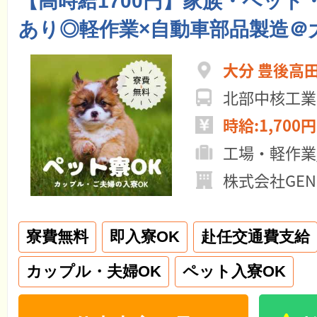
【高時給1700円】家族・ペット
あり◎軽作業×自動車部品製造＠
大分 豊後高
北部中核工業
時給:1,700円
工場・軽作業
株式会社GEN
寮費無料
即入寮OK
赴任交通費支給
カップル・夫婦OK
ペット入寮OK