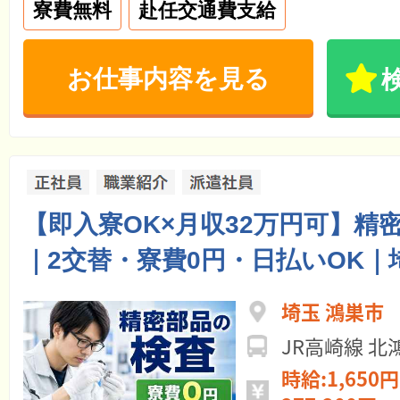
寮費無料
赴任交通費支給
お仕事内容を見る
【即入寮OK×月収32万円可】精
｜2交替・寮費0円・日払いOK｜
埼玉 鴻巣市
JR高崎線 北
時給:1,650円