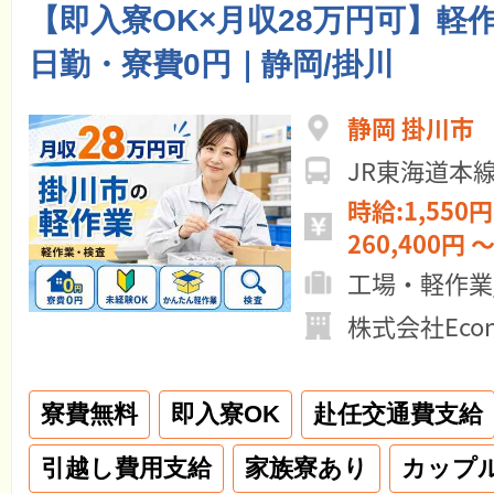
【即入寮OK×月収28万円可】軽
日勤・寮費0円｜静岡/掛川
静岡 掛川市
JR東海道本
時給:1,550円
260,400円 ～
工場・軽作業
株式会社Econ
寮費無料
即入寮OK
赴任交通費支給
引越し費用支給
家族寮あり
カップ