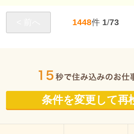
< 前へ
1448
件
1
/
73
条件を変更して再