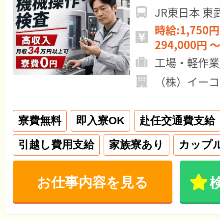
JR東日本 
時給:1,750円
294,000円 ～
工場・軽作業
（株）イーコ
寮費無料
即入寮OK
赴任交通費支給
引越し費用支給
家族寮あり
カップ
お仕事内容を見る