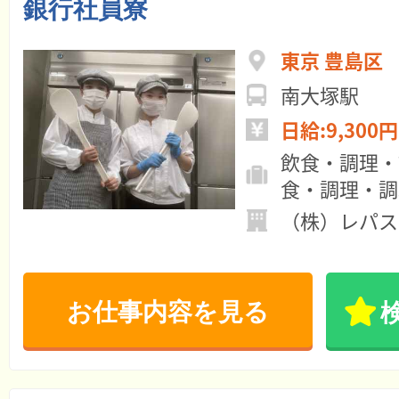
銀行社員寮
東京 豊島区
南大塚駅
日給:9,300円
飲食・調理・
食・調理・調
（株）レパス
お仕事内容を見る