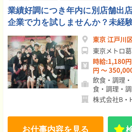
業績好調につき年内に別店舗出
企業で力を試しませんか？未経
東京 江戸川
東京メトロ葛
時給:1,180円 ～ 月給:23
円 ～ 350,0
飲食・調理・
食・調理・調
株式会社B・
お仕事内容を見る