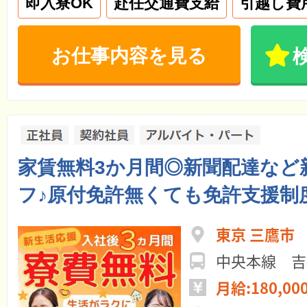
即入寮OK
赴任交通費支給
引越し費
お仕事内容を見る
家賃無料3か月間◎新聞配達など
フ♪原付免許無くても免許支援制
東京 三鷹市
中央本線 吉
月給:180,00