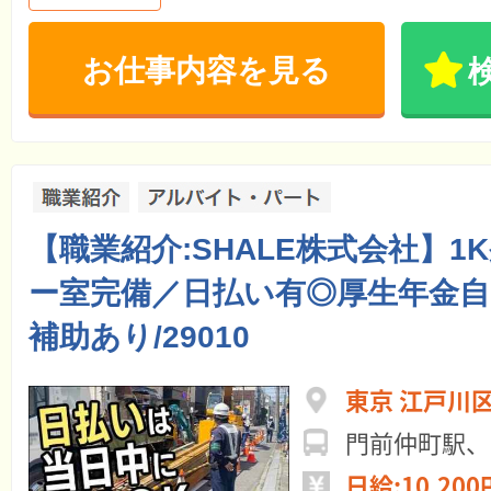
お仕事内容を見る
【職業紹介:SHALE株式会社】1
ー室完備／日払い有◎厚生年金自
補助あり/29010
東京 江戸川
門前仲町駅、
日給:10,200