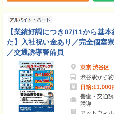
【業績好調につき07/11から基本
た】入社祝い金あり／完全個室
／交通誘導警備員
東京 渋谷区
渋谷駅から約
日給:11,000
警備・交通誘
誘導
アットウィル