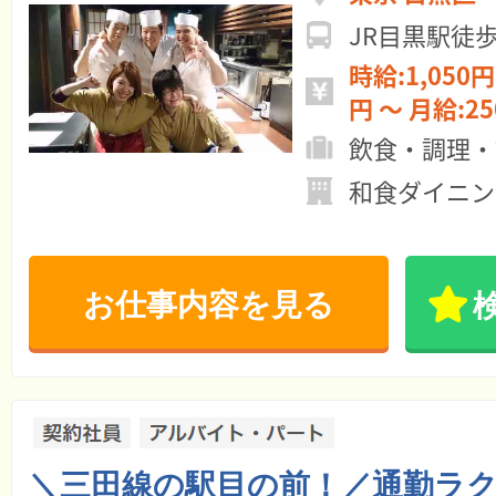
JR目黒駅徒歩
時給:1,050円 ～ 日給:12
円 ～ 月給:
飲食・調理・
和食ダイニン
お仕事内容を見る
＼三田線の駅目の前！／通勤ラ