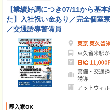
【業績好調につき07/11から基本
た】入社祝い金あり／完全個室
／交通誘導警備員
東京 東久留
東久留米駅か
日給:11,000
警備・交通誘
誘導
アットウィル
即入寮OK