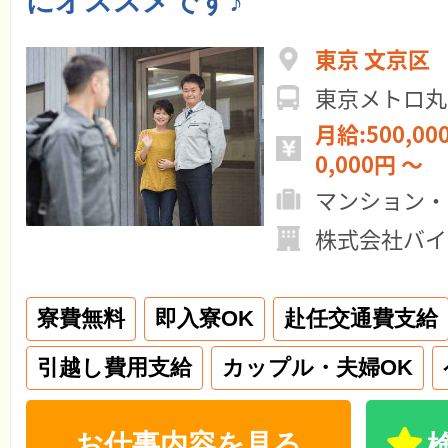
にオススメです♪
東京 文京区
東京メトロ丸
月給:500,000円 ～ 
0,000円 ～
マンション・
株式会社バイ
寮費無料
即入寮OK
赴任交通費支給
引越し費用支給
カップル・夫婦OK
お仕事内容を見る