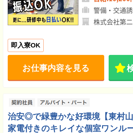
警備・交通誘
株式会社第二
即入寮OK
お仕事内容を見る
治安◎で緑豊かな好環境【東村
家電付きのキレイな個室ワンル