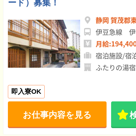
ード）募集！
静岡 賀茂郡
伊豆急線 伊
月給:194,40
宿泊施設/宿
ふたりの湯宿
即入寮OK
お仕事内容を見る