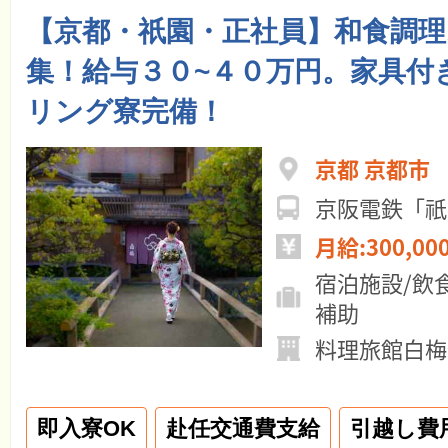
【京都・祇園・正社員】和食調
集！給与３０~４０万円。家具付
リング寮完備！
京都 京都市
京阪電鉄「祇
月給:300,00
宿泊施設/飲
補助
料理旅館白梅
即入寮OK
赴任交通費支給
引越し費