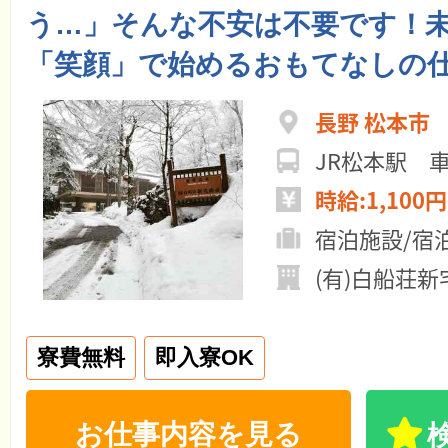
う…」そんな不安は不要です！
「笑顔」で始めるおもてなしの
長野 松本市
JR松本駅 車
時給:1,100円
宿泊施設/宿
(有)白船荘新
寮費無料
即入寮OK
お仕事内容を見る