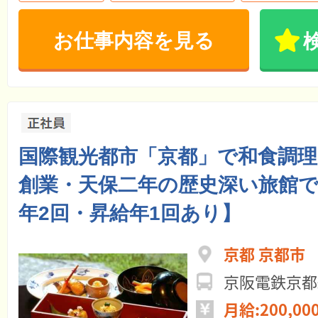
お仕事内容を見る
国際観光都市「京都」で和食調
創業・天保二年の歴史深い旅館
年2回・昇給年1回あり】
京都 京都市
京阪電鉄京都
月給:200,00