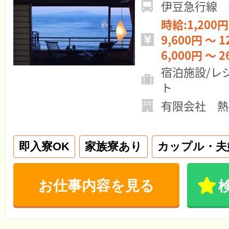
伊豆急行線 
時給:1,200円
9,600円 ～ 1
6,000円 ～ 2
宿泊施設/レ
ト
有限会社 熱
即入寮OK
家族寮あり
カップル・夫
お仕事内容を見る