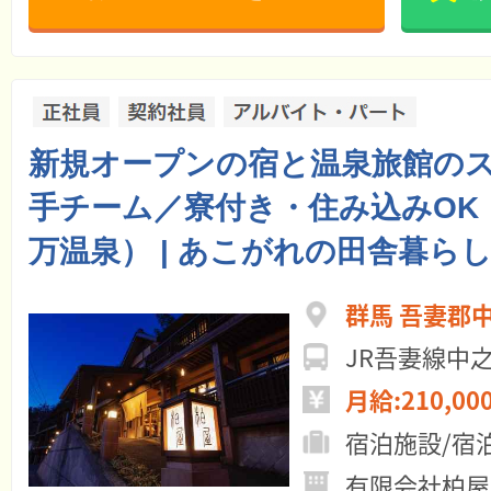
新規オープンの宿と温泉旅館の
手チーム／寮付き・住み込みOK
万温泉） | あこがれの田舎暮ら
群馬 吾妻郡
JR吾妻線中
月給:210,00
宿泊施設/宿
有限会社柏屋