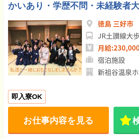
かいあり・学歴不問・未経験者大
徳島 三好市
JR土讃線大
月給:230,00
宿泊施設
新祖谷温泉ホ
即入寮OK
お仕事内容を見る