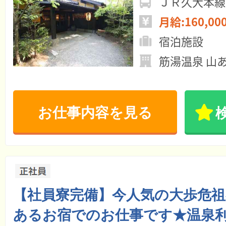
ＪＲ久大本線
月給:160,00
宿泊施設
筋湯温泉 山
お仕事内容を見る
【社員寮完備】今人気の大歩危祖
あるお宿でのお仕事です★温泉利