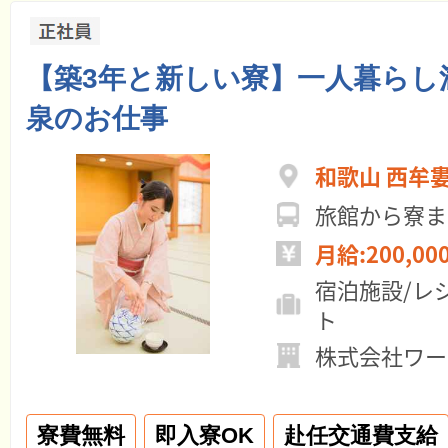
【築3年と新しい寮】一人暮らし
泉のお仕事
和歌山 西牟
旅館から寮まで
月給:200,00
宿泊施設/レ
ト
株式会社ワー
寮費無料
即入寮OK
赴任交通費支給