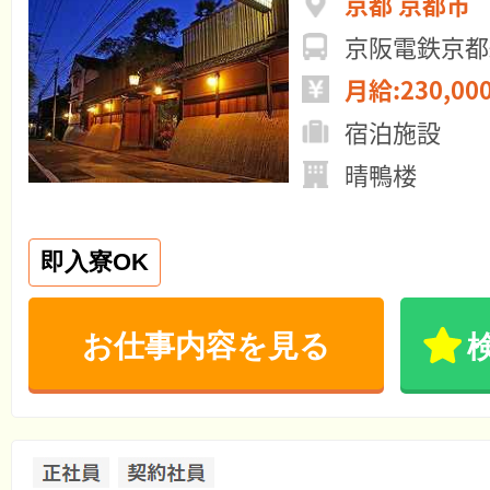
京都 京都市
京阪電鉄京都
月給:230,00
宿泊施設
晴鴨楼
即入寮OK
お仕事内容を見る