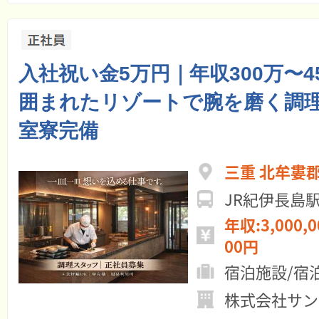
入社祝い金5万円｜年収300万〜4
囲まれたリゾートで腕を磨く調
室寮完備
三重 北牟婁
JR紀伊長島
年収:3,000,0
00円
宿泊施設/宿
株式会社サン