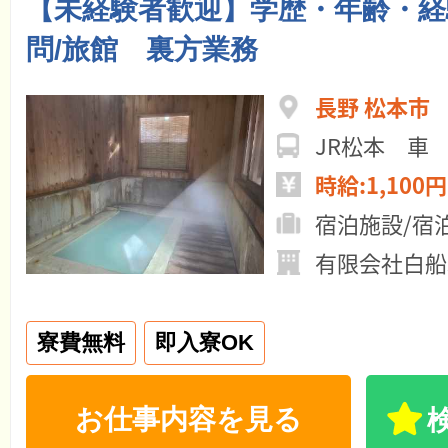
【未経験者歓迎】学歴・年齢・経
問/旅館 裏方業務
長野 松本市
JR松本 車 
時給:1,100円
宿泊施設/宿
有限会社白船
寮費無料
即入寮OK
お仕事内容を見る