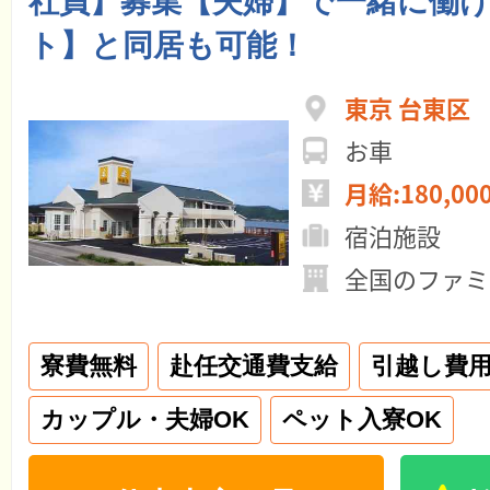
社員】募集【夫婦】で一緒に働
ト】と同居も可能！
東京 台東区
お車
月給:180,00
宿泊施設
全国のファミ
寮費無料
赴任交通費支給
引越し費
カップル・夫婦OK
ペット入寮OK