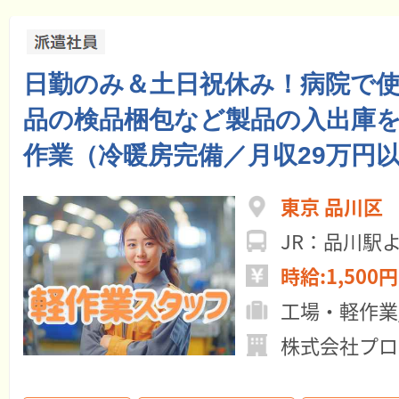
日勤のみ＆土日祝休み！病院で
品の検品梱包など製品の入出庫
作業（冷暖房完備／月収29万円
東京 品川区
JR：品川駅
時給:1,500円
工場・軽作業
株式会社プロ