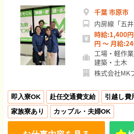
千葉 市原市
内房線「五井
時給:1,400円 ～ 日給:11
円 ～ 月給:
工場・軽作業
建築・土木
株式会社MK
即入寮OK
赴任交通費支給
引越し費
家族寮あり
カップル・夫婦OK