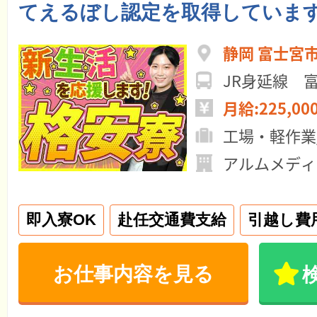
てえるぼし認定を取得していま
静岡 富士宮
JR身延線 
月給:225,00
工場・軽作業
アルムメディ
即入寮OK
赴任交通費支給
引越し費
お仕事内容を見る