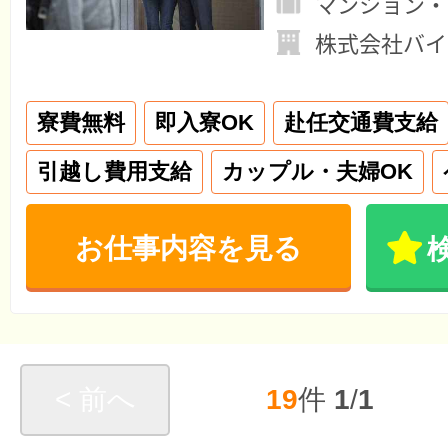
マンション・
株式会社バイ
寮費無料
即入寮OK
赴任交通費支給
引越し費用支給
カップル・夫婦OK
お仕事内容を見る
< 前へ
19
件
1
/
1