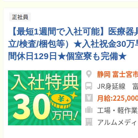
【最短1週間で入社可能】医療器
立/検査/梱包等）★入社祝金30
間休日129日★個室寮も完備★
静岡 富士宮
JR身延線 
月給:225,00
工場・軽作業
アルムメディ