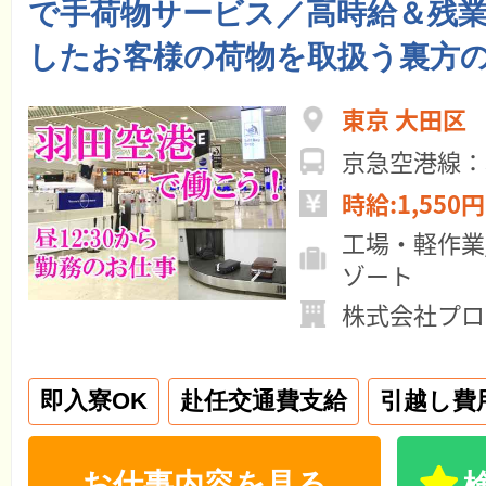
で手荷物サービス／高時給＆残
したお客様の荷物を取扱う裏方
東京 大田区
京急空港線：
時給:1,550円
工場・軽作業
ゾート
株式会社プロ
即入寮OK
赴任交通費支給
引越し費
お仕事内容を見る