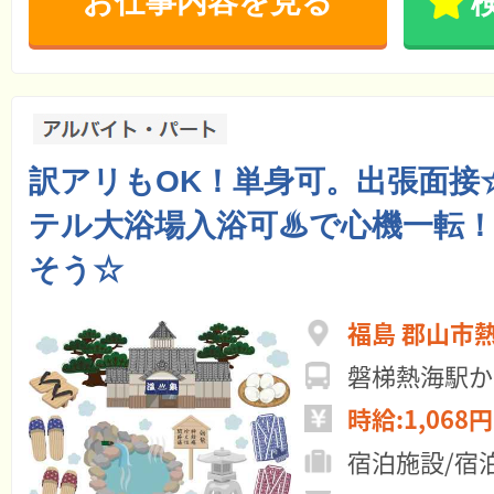
お仕事内容を見る
訳アリもOK！単身可。出張面接
テル大浴場入浴可♨で心機一転
そう☆
福島 郡山市
磐梯熱海駅か
時給:1,068円
宿泊施設/宿