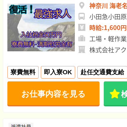
神奈川 海老
小田急小田原
時給:1,600円
工場・軽作業
株式会社アク
寮費無料
即入寮OK
赴任交通費支給
お仕事内容を見る