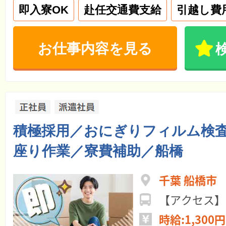
即入寮OK
赴任交通費支給
引越し費
お仕事内容を見る
積極採用／おにぎりフィルム検
座り作業／寮費補助／船橋
千葉 船橋市
【アクセス】
時給:1,300円