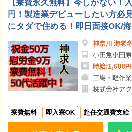
【寮費永久無料】今しかない！入
円！製造業デビューしたい方必
にタダで住める！即日面接OK/
神奈川 海老
小田急小田原
時給:1,600円
工場・軽作業
株式会社アク
寮費無料
即入寮OK
赴任交通費支給