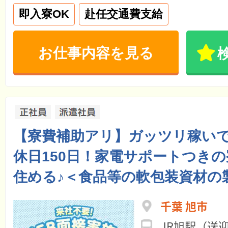
即入寮OK
赴任交通費支給
お仕事内容を見る
【寮費補助アリ】ガッツリ稼い
休日150日！家電サポートつきの
住める♪＜食品等の軟包装資材の
千葉 旭市
JR旭駅（送