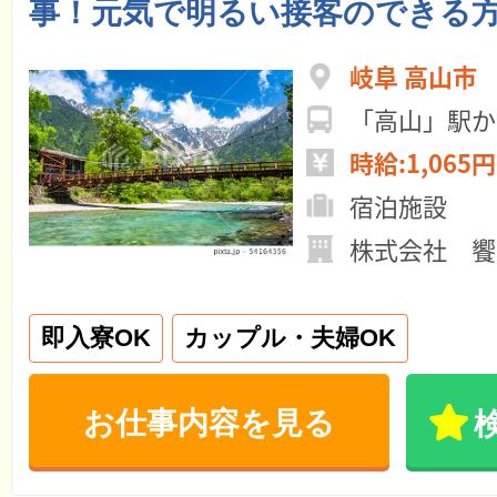
事！元気で明るい接客のできる
岐阜 高山市
「高山」駅か
時給:1,065円
宿泊施設
株式会社 饗
即入寮OK
カップル・夫婦OK
お仕事内容を見る