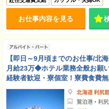
赴任交通費支給
カップル・夫婦OK
お仕事内容を見る
【即日～9月頃までのお仕事/北
月給23万◆ホテル業務全般お願
経験者歓迎・寮個室！寮費食費無
北海道 利尻
鴛泊港・利尻