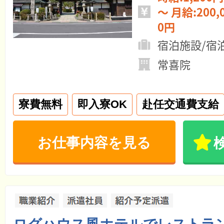
～ 月給:200,000円 ～ 300,00
0円
宿泊施設/宿
常喜院
寮費無料
即入寮OK
赴任交通費支給
お仕事内容を見る