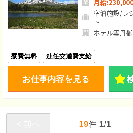
月給:230,00
宿泊施設/レ
ト
ホテル雲丹御
寮費無料
赴任交通費支給
お仕事内容を見る
< 前へ
19
件
1
/
1