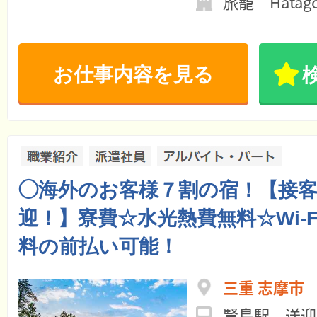
旅籠 Hata
お仕事内容を見る
◯海外のお客様７割の宿！【接
迎！】寮費☆水光熱費無料☆Wi-
料の前払い可能！
三重 志摩市
賢島駅 送迎