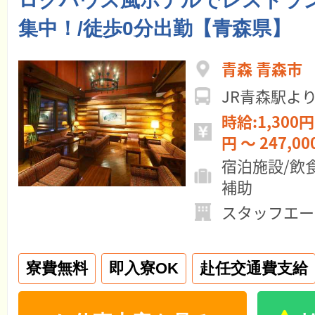
ログハウス風ホテルでレストラ
集中！/徒歩0分出勤【青森県】
青森 青森市
JR青森駅よ
時給:1,300円 ～ 月給:22
円 ～ 247,0
宿泊施設/飲
補助
スタッフエー
寮費無料
即入寮OK
赴任交通費支給