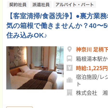
【客室清掃/食器洗浄】●裏方業
気の箱根で働きませんか？40〜5
住み込みOK♪
神奈川 足柄
箱根湯本駅か
時給:1,225円
宿泊施設/レ
ト
株式会社 湘