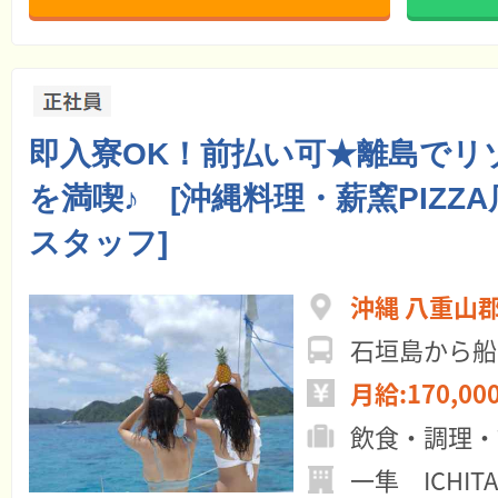
即入寮OK！前払い可★離島でリ
を満喫♪ [沖縄料理・薪窯PIZZ
スタッフ]
沖縄 八重山
石垣島から船
月給:170,00
飲食・調理・
一隼 ICHIT