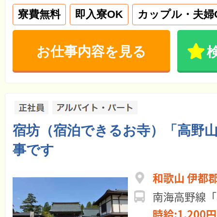
寮費無料
即入寮OK
カップル・夫婦
お仕事内容を見る
宿坊（宿泊できるお寺）「高野
事です
和歌山 伊都
南海高野線「
時給:1,200円 ～ 日給:9,