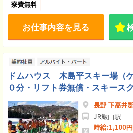
寮費無料
お仕事内容を見る
ドムハウス 木島平スキー場（
０分・リフト券無償・スキース
長野 下高井
JR飯山駅
時給:1,100円