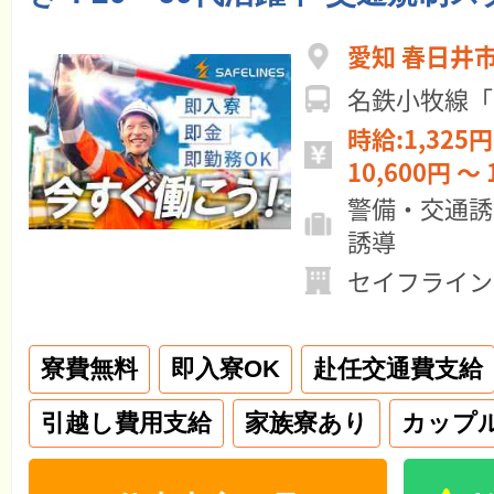
愛知 春日井
名鉄小牧線「
時給:1,325円
10,600円 ～ 
警備・交通誘
誘導
セイフライン
寮費無料
即入寮OK
赴任交通費支給
引越し費用支給
家族寮あり
カップ