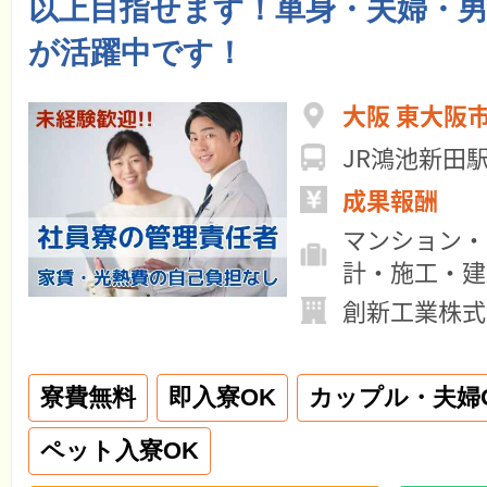
以上目指せます！単身・夫婦・
が活躍中です！
大阪 東大阪
JR鴻池新田
成果報酬
マンション・
計・施工・建
創新工業株式
寮費無料
即入寮OK
カップル・夫婦
ペット入寮OK