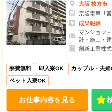
大阪 枚方市
京阪電車「宮
成果報酬
マンション・
計・施工・建
創新工業株式
寮費無料
即入寮OK
カップル・夫婦
ペット入寮OK
お仕事内容を見る