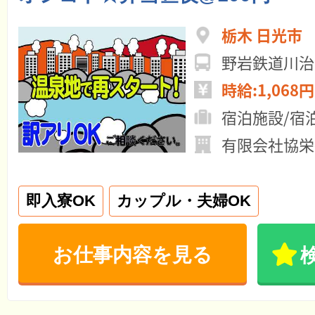
栃木 日光市
野岩鉄道川治
時給:1,068円
宿泊施設/宿
有限会社協栄
即入寮OK
カップル・夫婦OK
お仕事内容を見る