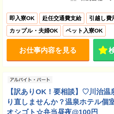
即入寮OK
赴任交通費支給
引越し費
カップル・夫婦OK
ペット入寮OK
お仕事内容を見る
【訳ありOK！要相談】♡川治温
り直しませんか？温泉ホテル個
オシゴト☆弁当昼夜@100円