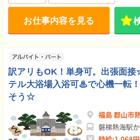
お仕事内容を見る
訳アリもOK！単身可。出張面接
テル大浴場入浴可♨で心機一転
そう☆
福島 郡山市
磐梯熱海駅か
時給:1,068円