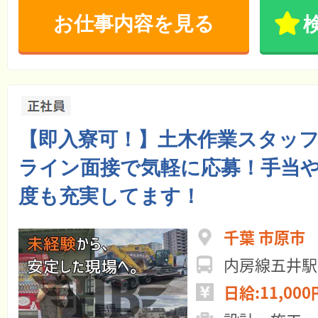
お仕事内容を見る
【即入寮可！】土木作業スタッ
ライン面接で気軽に応募！手当
度も充実してます！
千葉 市原市
内房線五井駅
日給:11,000