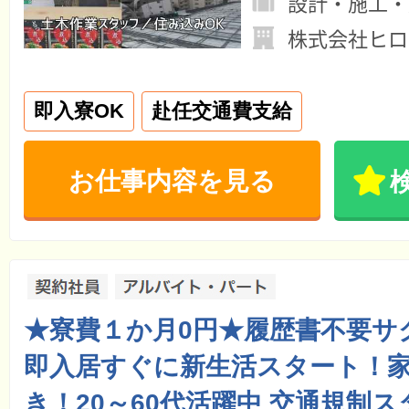
設計・施工・
株式会社ヒロ
即入寮OK
赴任交通費支給
お仕事内容を見る
★寮費１か月0円★履歴書不要サ
即入居すぐに新生活スタート！
き！20～60代活躍中 交通規制