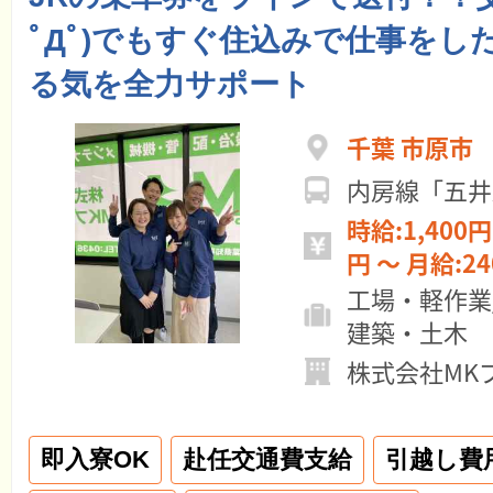
ﾟДﾟ)でもすぐ住込みで仕事をし
る気を全力サポート
千葉 市原市
内房線「五井
時給:1,400円 ～ 日給:11
円 ～ 月給:
工場・軽作業
建築・土木
株式会社MK
即入寮OK
赴任交通費支給
引越し費