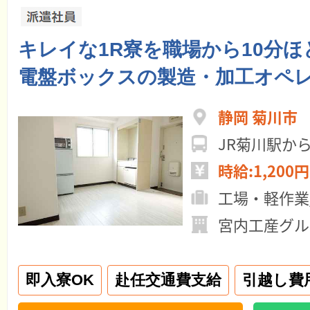
キレイな1R寮を職場から10分ほど
電盤ボックスの製造・加工オペ
静岡 菊川市
JR菊川駅から
時給:1,200円
工場・軽作業
宮内工産グル
即入寮OK
赴任交通費支給
引越し費