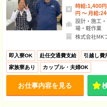
時給:1,400円 ～ 日給:11
円 ～ 月給:
設計・施工・
場・軽作業
株式会社MK
即入寮OK
赴任交通費支給
引越し費
家族寮あり
カップル・夫婦OK
お仕事内容を見る