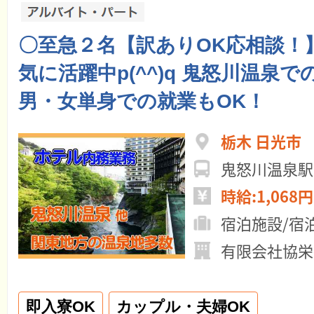
〇至急２名【訳ありOK応相談！
気に活躍中p(^^)q 鬼怒川温泉
男・女単身での就業もOK！
栃木 日光市
鬼怒川温泉駅
時給:1,068円
宿泊施設/宿
有限会社協栄
即入寮OK
カップル・夫婦OK