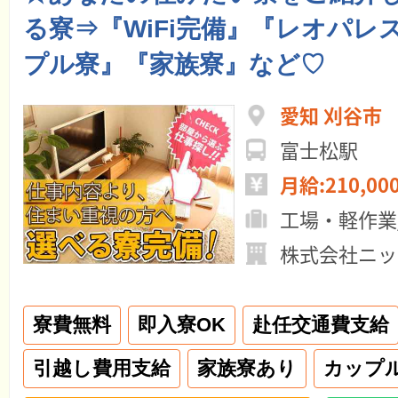
る寮⇒『WiFi完備』『レオパレ
プル寮』『家族寮』など♡
愛知 刈谷市
富士松駅
月給:210,00
工場・軽作業
株式会社ニッ
寮費無料
即入寮OK
赴任交通費支給
引越し費用支給
家族寮あり
カップ