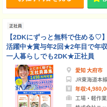
【2DKにずっと無料で住める♡】
活躍中★賞与年2回★2年目で年収
一人暮らしでも2DK★正社員
愛知 大府市
JR東海道本
年収:4,980,
工場・軽作業