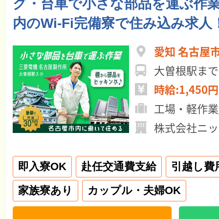
グ・台車で小さな部品を運ぶ作
内のWi-Fi完備寮で住み込み求人
愛知 名古屋
大曽根駅まで
時給:1,450円
工場・軽作業
株式会社ニッ
即入寮OK
赴任交通費支給
引越し費
家族寮あり
カップル・夫婦OK