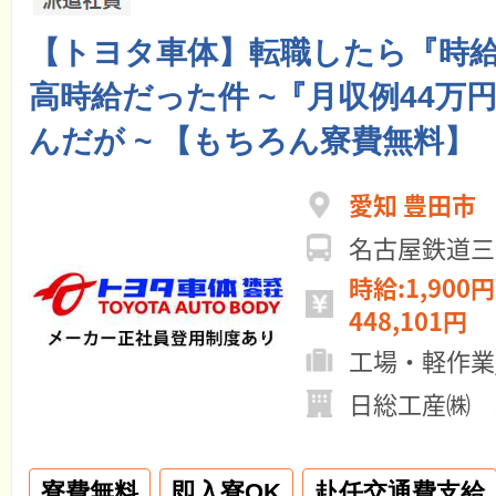
【トヨタ車体】転職したら『時給1
高時給だった件 ~『月収例44万
んだが ~ 【もちろん寮費無料】
愛知 豊田市
名古屋鉄道三
時給:1,900円
448,101円
工場・軽作業
日総工産㈱ 
寮費無料
即入寮OK
赴任交通費支給