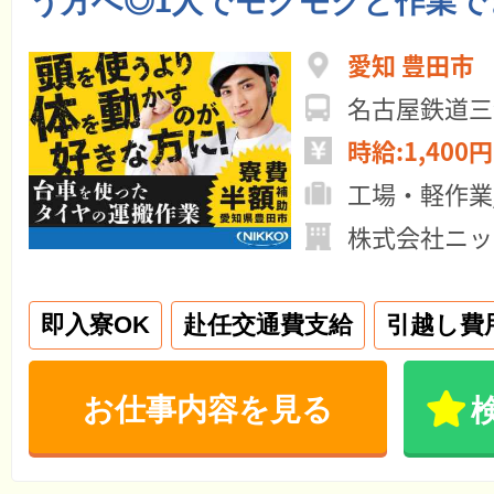
う方へ◎1人でモクモクと作業で
愛知 豊田市
名古屋鉄道三
時給:1,400円
工場・軽作業
株式会社ニッ
即入寮OK
赴任交通費支給
引越し費
お仕事内容を見る