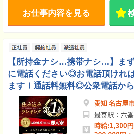
お仕事内容を見る
【所持金ナシ…携帯ナシ…】ま
に電話ください◎お電話頂けれ
ます！通話料無料◎公衆電話から
愛知 名古屋
最寄駅：六番
時給:1,300円