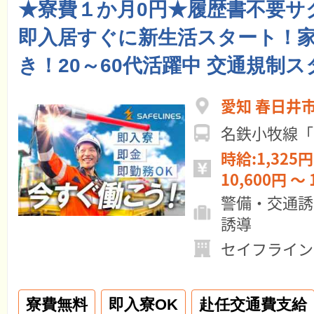
★寮費１か月0円★履歴書不要サ
即入居すぐに新生活スタート！
き！20～60代活躍中 交通規制
愛知 春日井
名鉄小牧線「
時給:1,325円
10,600円 ～ 
警備・交通誘
誘導
セイフライン
寮費無料
即入寮OK
赴任交通費支給