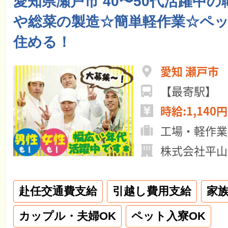
愛知県瀬戸市 40〜50代活躍中の
や総菜の製造☆簡単軽作業☆ペ
住める！
愛知 瀬戸市
【最寄駅】
時給:1,140円
工場・軽作業
株式会社平山
赴任交通費支給
引越し費用支給
家
カップル・夫婦OK
ペット入寮OK