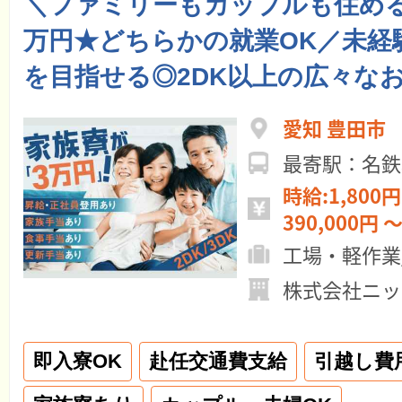
＼ファミリーもカップルも住める
万円★どちらかの就業OK／未経
を目指せる◎2DK以上の広々な
愛知 豊田市
最寄駅：名鉄
時給:1,800円
390,000円 ～
工場・軽作業
株式会社ニッ
即入寮OK
赴任交通費支給
引越し費