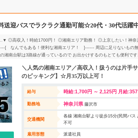
無料送迎バスでラクラク通勤可能☆20代・30代活躍
..▼ ◎高収入！時給1700円！ ◎湘南エリア勤務！ ◎上京したい！
---[ なんでもある！便利な湘南エリア！ ]------ 周辺に足りないも
の湘南台駅は3路線が通っているので お出かけするのもとても便利です
☆ さらに「名作バスケ漫画」の聖地も近い！ 神奈川での住み込み勤務
＼人気の湘南エリア／高収入！扱うのは片手サ
のピッキング】☆月35万以上可！
給与
時給:1,700円 ～ 2,125円 月給:357
勤務地
神奈川県
藤沢市
各線 湘南台駅より徒歩15分(民間バス
交通機関
不可
雇用形態
派遣社員