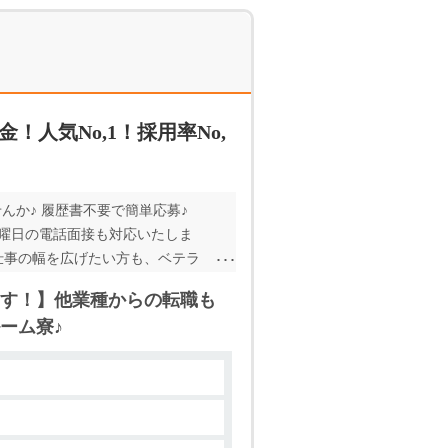
！人気No,1！採用率No,
んか♪ 履歴書不要で簡単応募♪
土曜日の電話面接も対応いたしま
仕事の幅を広げたい方も、ベテラ
用意しています。 無料でお使い
す！】他業種からの転職も
勤務を希望されている方、最短の
ーム寮♪
おります☆