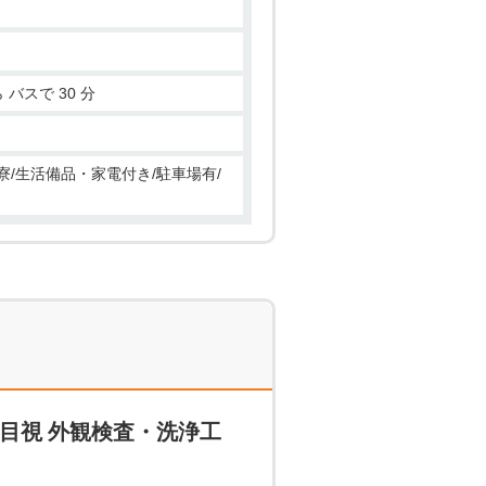
小田急ロマンスカー 箱根湯本駅 から バスで 30 分
寮/生活備品・家電付き/駐車場有/
目視 外観検査・洗浄工