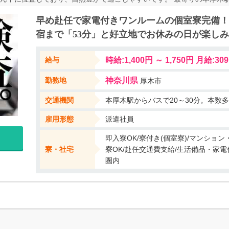
れる程知る人ぞ知る街です！ 都心や横浜まで40キロ圏内とベッドタウン
早め赴任で家電付きワンルームの個室寮完備！
横浜・箱根などあらゆる方面のアクセス良好です！ 何かとちょうどイイ街
宿まで「53分」と好立地でお休みの日が楽し
意します。 弊社でアパートを借り上げており、もちろん全て「個室」で
一切かかりません。 水道・電気・ガスの手続きも不要のため、カバン１
給与
時給:1,400円 ～ 1,750円 月給:309
とができますね！ その他ご不明点は面談時に気兼ねなくお問合せ下さい
勤務地
神奈川県
厚木市
交通機関
本厚木駅からバスで20～30分。本数
雇用形態
派遣社員
即入寮OK/寮付き(個室寮)/マンショ
寮・社宅
寮OK/赴任交通費支給/生活備品・家電
圏内