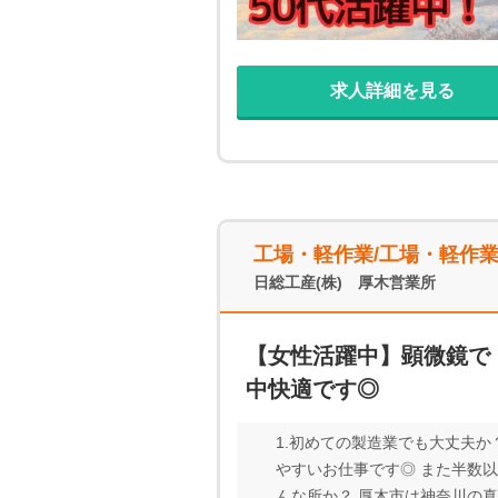
求人詳細を見る
工場・軽作業/工場・軽作
日総工産(株) 厚木営業所
【女性活躍中】顕微鏡で
中快適です◎
1.初めての製造業でも大丈夫
やすいお仕事です◎ また半数以
んな所か？ 厚木市は神奈川の