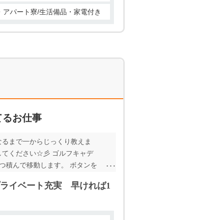
ン・アパート寮/生活備品・家電付き
てるお仕事
なるまで一からじっくり教えま
してください☆彡 ゴルフキャデ
つ積んで移動します。 ボタンを
を完備 ♪ 寮費が格安だから、
ライベート充実 早ければ1
きは全て会社が行います。 質問