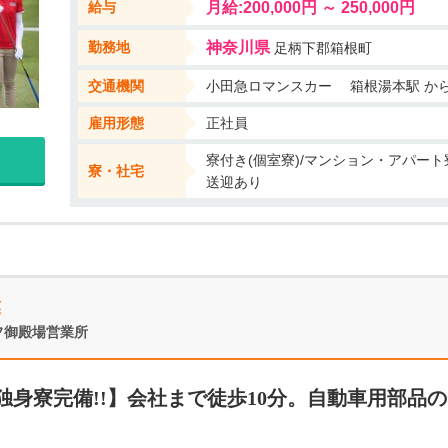
給与
月給:200,000円 ～ 250,000円
勤務地
神奈川県
足柄下郡箱根町
交通機関
雇用形態
正社員
寮付き(個室寮)/マンション・アパート
寮・社宅
送迎あり
業
フ御殿場営業所
身寮完備!!】会社まで徒歩10分。自動車用部品の