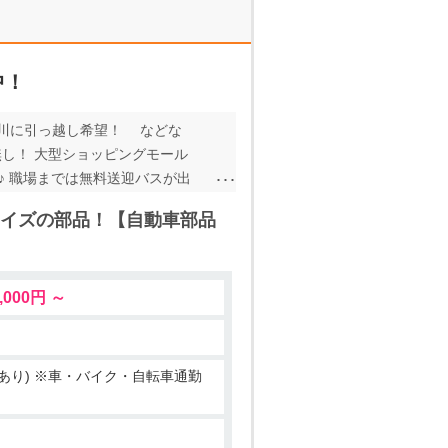
中！
神奈川に引っ越し希望！ などな
の無し！ 大型ショッピングモール
♪ 職場までは無料送迎バスが出
を検討中のあなたに ぜひぜひオ
イズの部品！【自動車部品
,000円 ～
 あり) ※車・バイク・自転車通勤