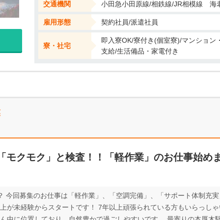
交通機関
小田急小田原線/相鉄線/JR相模線 
雇用形態
契約社員/派遣社員
即入寮OK/寮付き(個室寮)/マンショ
寮・社宅
支給/生活備品・家電付き
業
「モクモク」と検査！！「軽作業」のお仕事始めま
か？ 今回募集のお仕事は「軽作業」、「空調完備」、「サポート体制充実
上が未経験からスタートです！ 7年以上頑張られている方もいらっしゃい
真ん中に位置しており、自然豊かで過ごしやすいです。 最寄りの本厚木