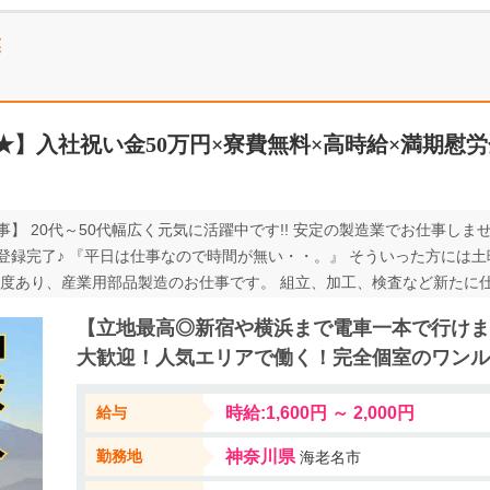
業
★】入社祝い金50万円×寮費無料×高時給×満期慰労金
】 20代～50代幅広く元気に活躍中です!! 安定の製造業でお仕事しませ
登録完了♪ 『平日は仕事なので時間が無い・・。』 そういった方には
制度あり、産業用部品製造のお仕事です。 組立、加工、検査など新たに
す！ 完全個室の寮には、TV、冷蔵庫、洗濯機、照明器具、カーテンを
【立地最高◎新宿や横浜まで電車一本で行けま
名駅より無料送迎バスで5分！どなたでもご利用いただけます！ 即日の
大歓迎！人気エリアで働く！完全個室のワンル
きます！ 遠方の方、電話面接対応します！皆さまのご応募お待ちして
給与
時給:1,600円 ～ 2,000円
勤務地
神奈川県
海老名市