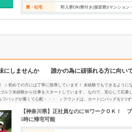
寮・社宅
即入寮OK/寮付き(個室寮)/マンショ
味にしませんか 誰かの為に頑張れる方に向い
迎 ♪ 初めての方には丁寧に指導しています！ 未経験でもできるように
がゴルフ未経験から仕事をスタートしています。 なので、安心して応募
ルフバッグが重くて心配・・・ ♪ ラウンドは、カートにバッグを1つず
で、 重い荷物を持ち続けることはありません◎ ♪ 家賃1万円！格安寮
【神奈川県】正社員なのにＷワークＯＫ！ プ
んOK！ 生活費をおさえて、きちんと貯金もできます！ 入居までの手続
5時に帰宅可能
b応募なら24時間いつでも受付中です。 ご応募をお待ちしております。