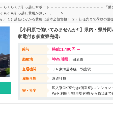
 らくらく☆引っ越しサポート ＝＝＝＝＝＝＝＝＝＝＝＝＝＝＝ 「働
「そもそも引っ越し費用が無い…」 ￣￣V￣￣￣￣￣￣￣￣￣￣￣￣￣￣
ら／ １）赴任にかかる費用は基本全額負担！ ２）赴任先まで荷物の運
間なし！初期費用０円で 赴任～就労までをフルサポート致します☆ 詳し
【小田原で働いてみませんか!!】県内・県外問
家電付き個室寮完備♪
給与
時給:1,400円 ～
勤務地
神奈川県
小田原市
交通機関
ＪＲ東海道本線 鴨宮駅
雇用形態
派遣社員
即入寮OK/寮付き(個室寮)/マンショ
寮・社宅
Wi-Fi利用可/駐車場有/寮から職場ま