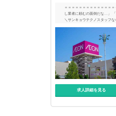
＝＝＝＝＝＝＝＝＝＝＝＝＝＝＝
し業者に頼むの面倒だな…」 
＼サンキョウテクノスタッフな
お迎えもOK！ 引っ越しの手
い／
求人詳細を見る