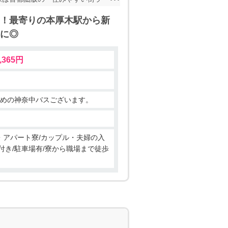
としての一面もあります。 小田
！最寄りの本厚木駅から新
です◎ 3.どのようなお住まい
みに◎
す。 通常敷金・礼金などで10
つで来られる方もいます◎ 気軽
,365円
◎
多めの神奈中バスございます。
ン・アパート寮/カップル・夫婦の入
付き/駐車場有/寮から職場まで徒歩