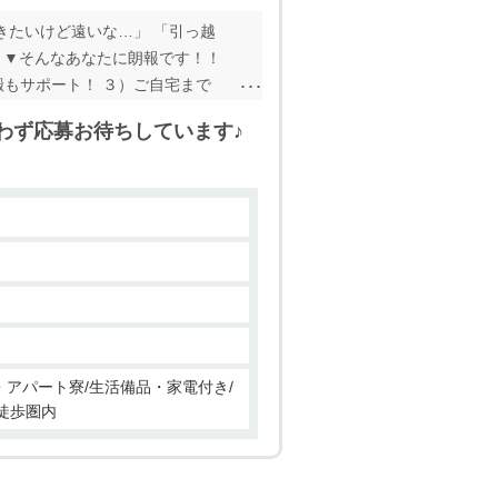
きたいけど遠いな…」 「引っ越
 ▼そんなあなたに朗報です！！
搬もサポート！ ３）ご自宅まで
くはお気軽にお問い合わせくださ
わず応募お待ちしています♪
ン・アパート寮/生活備品・家電付き/
で徒歩圏内