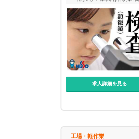
ンキング１位」に4年連続選ば
急線・東名高速が通り、都心・
か？ ワンルームのお部屋をご用
万近くの初期費用かかりますが
に自分のお住まいを確保するこ
求人詳細を見る
工場・軽作業