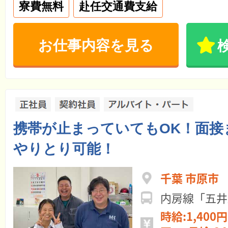
寮費無料
赴任交通費支給
お仕事内容を見る
携帯が止まっていてもOK！面接ま
やりとり可能！
千葉 市原市
内房線「五井
時給:1,400円 ～ 日給:11