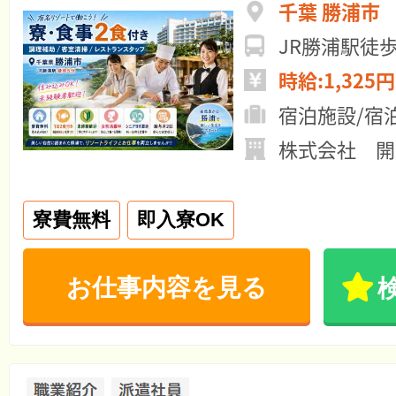
千葉 勝浦市
JR勝浦駅徒
時給:1,325円
宿泊施設/宿
株式会社 開
寮費無料
即入寮OK
お仕事内容を見る