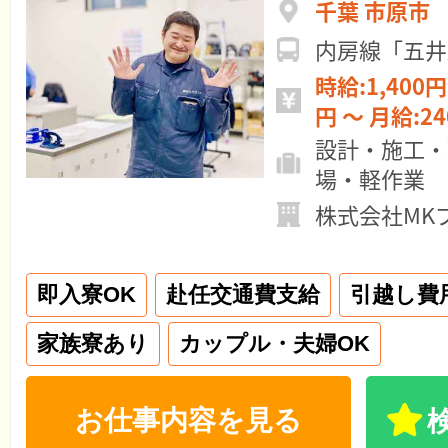
千葉 市原市
内房線「五井
時給:1,400円 ～ 日給:11
円 ～ 月給:
設計・施工・
場・軽作業
株式会社MK
即入寮OK
赴任交通費支給
引越し費
家族寮あり
カップル・夫婦OK
お仕事内容を見る