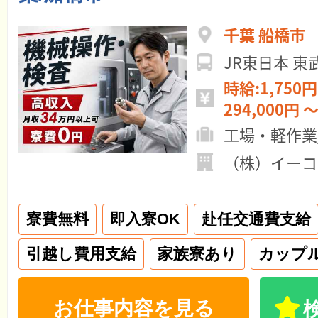
千葉 船橋市
JR東日本 
時給:1,750円
294,000円 ～
工場・軽作業
（株）イーコ
寮費無料
即入寮OK
赴任交通費支給
引越し費用支給
家族寮あり
カップ
お仕事内容を見る