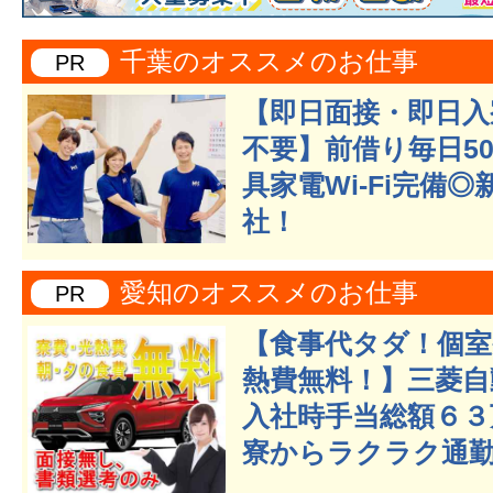
千葉のオススメのお仕事
PR
【即日面接・即日入
不要】前借り毎日50
具家電Wi-Fi完備
社！
愛知のオススメのお仕事
PR
【食事代タダ！個室
熱費無料！】三菱自
入社時手当総額６３
寮からラクラク通勤