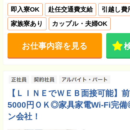
即入寮OK
赴任交通費支給
引越し費
家族寮あり
カップル・夫婦OK
お仕事内容を見る
【ＬＩＮＥでＷＥＢ面接可能】前
5000円ＯＫ◎家具家電Wi-Fi完
ン会社！