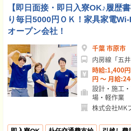
【即日面接・即日入寮OK♪履歴
り毎日5000円ＯＫ！家具家電Wi-
オープン会社！
千葉 市原市
内房線「五井
時給:1,400円 ～ 日給:11
円 ～ 月給:
設計・施工・
場・軽作業
株式会社MK
即入寮OK
赴任交通費支給
引越し費