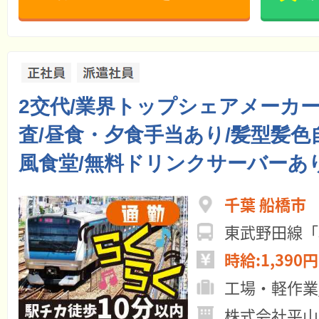
2交代/業界トップシェアメーカ
査/昼食・夕食手当あり/髪型髪色
風食堂/無料ドリンクサーバーあ
千葉 船橋市
東武野田線「
時給:1,390円
工場・軽作業
株式会社平山