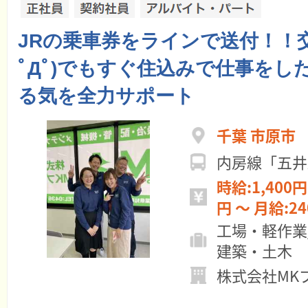
JRの乗車券をラインで送付！！
ﾟДﾟ)でもすぐ住込みで仕事をし
る気を全力サポート
千葉 市原市
内房線「五井
時給:1,400円 ～ 日給:11
円 ～ 月給:
工場・軽作業
建築・土木
株式会社MK