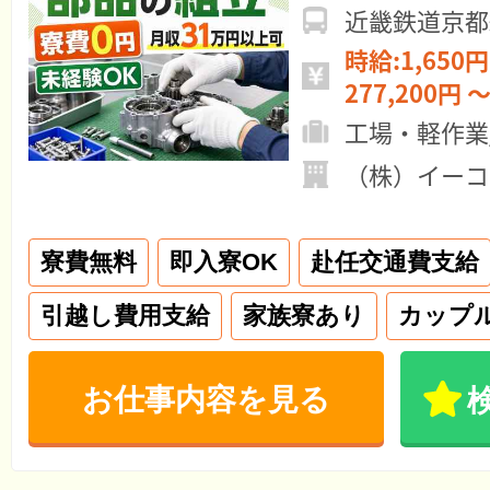
近畿鉄道京都
時給:1,650円
277,200円 ～
工場・軽作業
（株）イーコ
寮費無料
即入寮OK
赴任交通費支給
引越し費用支給
家族寮あり
カップ
お仕事内容を見る