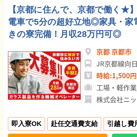
【京都に住んで、京都で働く★
電車で5分の超好立地◎家具・家電・
きの寮完備！月収28万円可◎
京都 京都市
JR京都線向
時給:1,500円
工場・軽作業
株式会社ニッ
即入寮OK
赴任交通費支給
引越し費