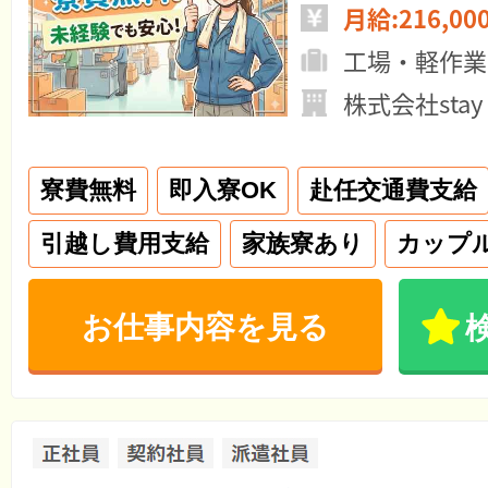
月給:216,00
工場・軽作業
株式会社stay
寮費無料
即入寮OK
赴任交通費支給
引越し費用支給
家族寮あり
カップ
お仕事内容を見る