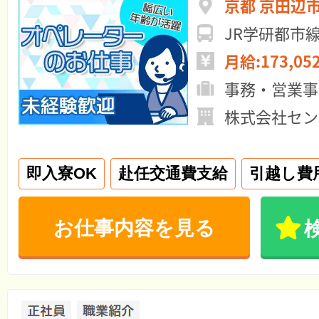
京都 京田辺
JR学研都市
月給:173,05
事務・営業事
株式会社セン
即入寮OK
赴任交通費支給
引越し費
お仕事内容を見る