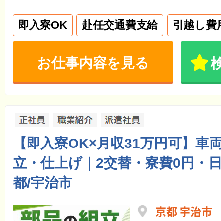
即入寮OK
赴任交通費支給
引越し費
お仕事内容を見る
【即入寮OK×月収31万円可】車
立・仕上げ｜2交替・寮費0円・日
都/宇治市
京都 宇治市