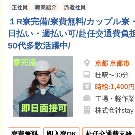
１R寮完備/寮費無料/カップル寮
日払い・週払い可/赴任交通費負担
50代多数活躍中/
京都 京都市
桂駅～30分
時給:1,400円
工場・軽作業
株式会社stay
寮費無料
即入寮OK
赴任交通費支給