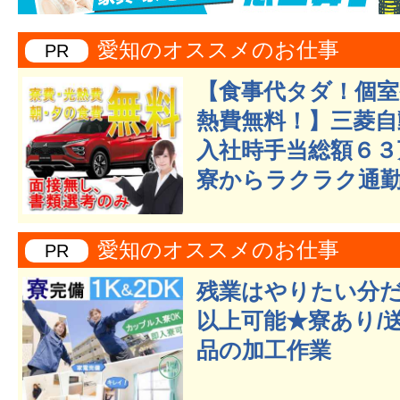
愛知のオススメのお仕事
PR
【食事代タダ！個室
熱費無料！】三菱自
入社時手当総額６３
寮からラクラク通勤
愛知のオススメのお仕事
PR
残業はやりたい分だ
以上可能★寮あり/
品の加工作業