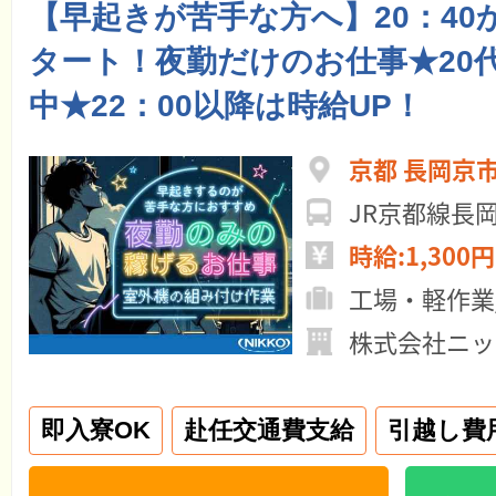
【早起きが苦手な方へ】20：40
タート！夜勤だけのお仕事★20代
中★22：00以降は時給UP！
京都 長岡京
JR京都線長
時給:1,300円
工場・軽作業
株式会社ニッ
即入寮OK
赴任交通費支給
引越し費