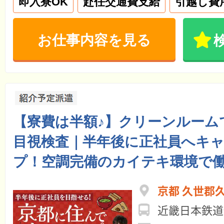
即入寮OK
赴任交通費支給
引越し費
お仕事内容を見る
【寮費は半額♪】クリーンルーム
目視検査｜半年後に正社員へキ
プ！空調完備のカイテキ環境で
京都 久世郡
近畿日本鉄道