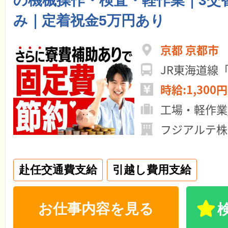
の機械操作・検査・軽作業｜3交
み｜定着祝金5万円あり
京都 京都市
JR東海道線
時給:1,300円
工場・軽作業
フジアルテ株
赴任交通費支給
引越し費用支給
お仕事内容を見る