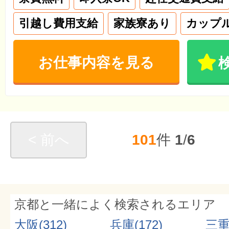
引越し費用支給
家族寮あり
カップ
お仕事内容を見る
< 前へ
101
件
1
/
6
京都と一緒によく検索されるエリア
大阪(312)
兵庫(172)
三重(