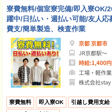
寮費無料/個室寮完備/即入寮OK/2
躍中/日払い・週払い可能/友人応
費支/簡単製造、検査作業
京都 京都市
JR京都駅～
時給:1,400円
工場・軽作業
株式会社stay
寮費無料
即入寮OK
引越し費用支給