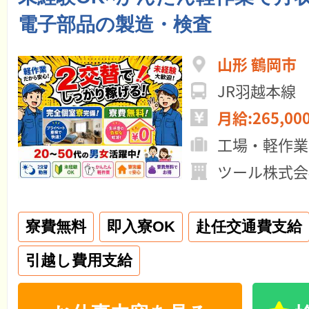
電子部品の製造・検査
山形 鶴岡市
JR羽越本線
月給:265,00
工場・軽作業
ツール株式会
寮費無料
即入寮OK
赴任交通費支給
引越し費用支給