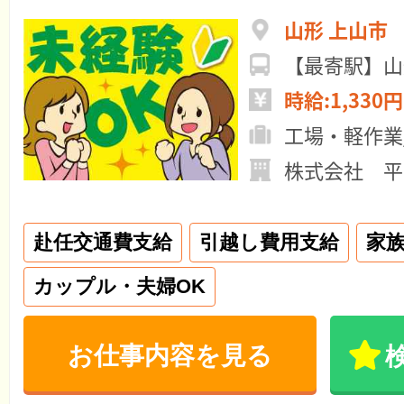
山形 上山市
【最寄駅】山
時給:1,330円
工場・軽作業
株式会社 平
赴任交通費支給
引越し費用支給
家
カップル・夫婦OK
お仕事内容を見る