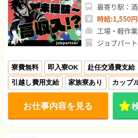
最寄り駅：酒
時給:1,550円
工場・軽作業
ジョブパート
寮費無料
即入寮OK
赴任交通費支給
引越し費用支給
家族寮あり
カップ
お仕事内容を見る