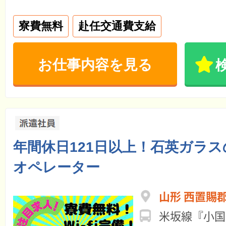
寮費無料
赴任交通費支給
お仕事内容を見る
年間休日121日以上！石英ガラ
オペレーター
山形 西置賜
米坂線『小国