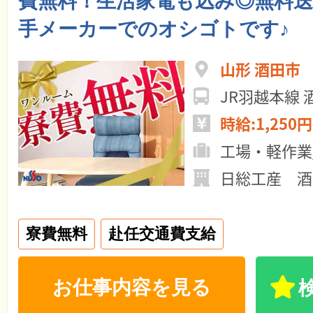
費無料！生活家電も込み◎無料
手メーカーでのオシゴトです♪
山形 酒田市
JR羽越本線
時給:1,250円
工場・軽作業
日総工産 酒
寮費無料
赴任交通費支給
お仕事内容を見る