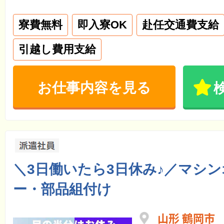
寮費無料
即入寮OK
赴任交通費支給
引越し費用支給
お仕事内容を見る
＼3日働いたら3日休み♪／マシ
ー・部品組付け
山形 鶴岡市