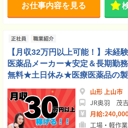
お仕事内容を見る
【月収32万円以上可能！】未経
医薬品メーカー★安定＆長期勤務
無料★土日休み★医療医薬品の製
山形 上山市
JR奥羽 茂
月給:240,00
工場・軽作業