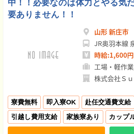
中！！必要なのは体力とやる気
要ありません！！
山形 新庄市
JR奥羽本線 
時給:1,600円
工場・軽作業
株式会社Ｓｕ
寮費無料
即入寮OK
赴任交通費支給
引越し費用支給
家族寮あり
カップ