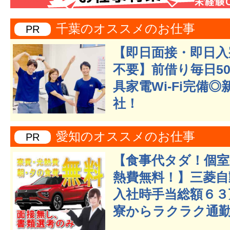
千葉のオススメのお仕事
PR
【即日面接・即日入
不要】前借り毎日50
具家電Wi-Fi完備
社！
愛知のオススメのお仕事
PR
【食事代タダ！個室
熱費無料！】三菱自
入社時手当総額６３
寮からラクラク通勤