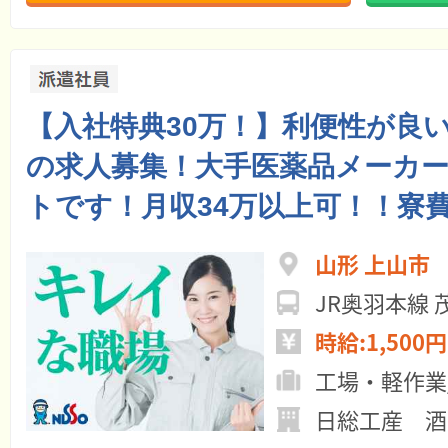
【入社特典30万！】利便性が良
の求人募集！大手医薬品メーカ
トです！月収34万以上可！！寮費
山形 上山市
JR奥羽本線
時給:1,500円
工場・軽作業
日総工産 酒