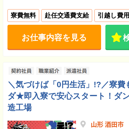
寮費無料
赴任交通費支給
引越し費
お仕事内容を見る
＼気づけば「0円生活」!?／寮費も
ダ★即入寮で安心スタート！ダ
造工場
山形 酒田市