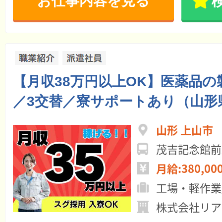
お仕事内容を見る
【月収38万円以上OK】医薬品
／3交替／寮サポートあり（山形
山形 上山市
茂吉記念館前
月給:380,00
工場・軽作業
株式会社リア