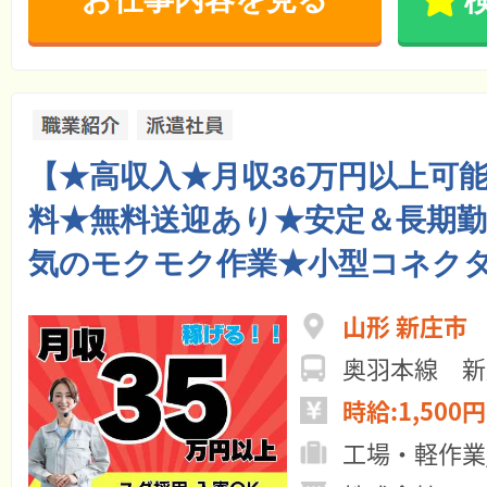
【★高収入★月収36万円以上可
料★無料送迎あり★安定＆長期勤
気のモクモク作業★小型コネク
山形 新庄市
奥羽本線 新
時給:1,500円
工場・軽作業