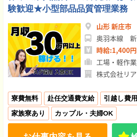
験歓迎★小型部品品質管理業務
山形 新庄市
奥羽本線 新
時給:1,400円
工場・軽作業
株式会社リア
寮費無料
赴任交通費支給
引越し費
家族寮あり
カップル・夫婦OK
お仕事内容を見る