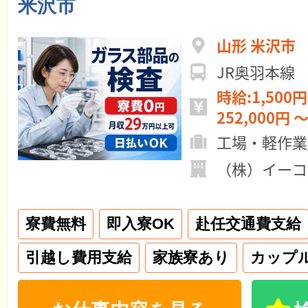
米沢市
山形 米沢市
JR奥羽本線
時給:1,500円
252,000円 ～
工場・軽作業
（株）イーコ
寮費無料
即入寮OK
赴任交通費支給
引越し費用支給
家族寮あり
カップ