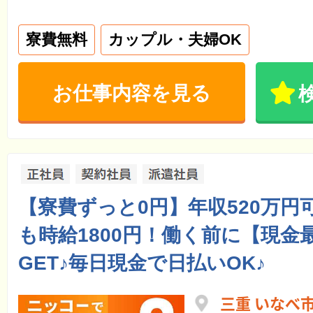
寮費無料
カップル・夫婦OK
お仕事内容を見る
【寮費ずっと0円】年収520万円
も時給1800円！働く前に【現金
GET♪毎日現金で日払いOK♪
三重 いなべ