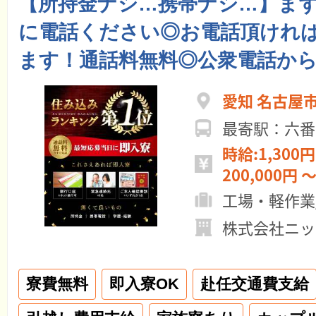
【所持金ナシ…携帯ナシ…】ま
に電話ください◎お電話頂けれ
ます！通話料無料◎公衆電話から
愛知 名古屋
最寄駅：六番
時給:1,300円
200,000円 ～
工場・軽作業
株式会社ニッ
寮費無料
即入寮OK
赴任交通費支給