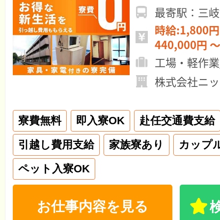
最寄駅：三岐
時給:1,800円
440,000円 ～
工場・軽作業
株式会社ニッ
寮費無料
即入寮OK
赴任交通費支給
引越し費用支給
家族寮あり
カップ
ペット入寮OK
お仕事内容を見る