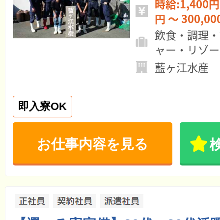
時給:1,400円 ～ 月給:22
円 ～ 300,0
飲食・調理・
ャー・リゾー
藍ヶ江水産
即入寮OK
お仕事内容を見る