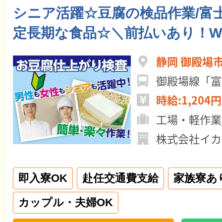
シニア活躍☆豆腐の検品作業/富
定長期な食品☆＼前払いあり！W
静岡 御殿場
御殿場線「富
時給:1,204円
工場・軽作業
株式会社イカ
即入寮OK
赴任交通費支給
家族寮あ
カップル・夫婦OK