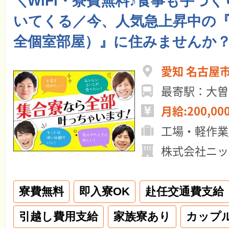
＼WiFi・寮費無料♪食事も手づ
いてくる／今、人気急上昇中の
全個室部屋）』に住みませんか
愛知 名古屋
最寄駅：大曽
月給:200,00
工場・軽作業
株式会社ニッ
寮費無料
即入寮OK
赴任交通費支給
引越し費用支給
家族寮あり
カップ