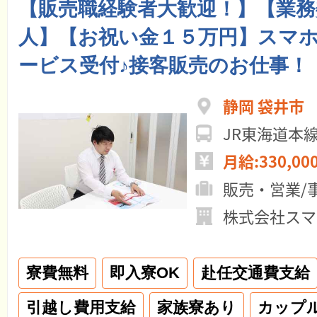
【販売職経験者大歓迎！】【業務
人】【お祝い金１５万円】スマ
ービス受付♪接客販売のお仕事！
静岡 袋井市
JR東海道本
月給:330,00
販売・営業/
株式会社スマ
寮費無料
即入寮OK
赴任交通費支給
引越し費用支給
家族寮あり
カップ