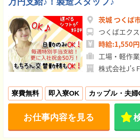
万円支給♪！製造スタッフ♪
茨城 つくば
つくばエクス
時給:1,550円
工場・軽作業
株式会社J's 
寮費無料
即入寮OK
カップル・夫婦
お仕事内容を見る