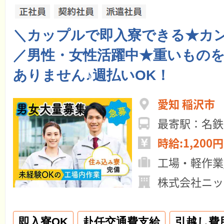
＼カップルで即入寮できる★カ
／男性・女性活躍中★重いもの
ありません♪週払いOK！
愛知 稲沢市
最寄駅：名鉄
時給:1,200円
工場・軽作業
株式会社ニッ
即入寮OK
赴任交通費支給
引越し費