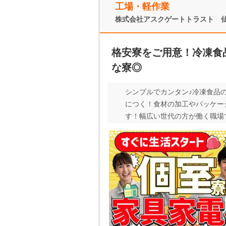
工場・軽作業
株式会社アスクゲートトラスト 
格安寮をご用意！冷凍食
な寮◎
シンプルでカンタン♪冷凍食品
につく！食材の加工やパッケー
す！幅広い世代の方が働く職場
蔵庫も洗濯機も電子レンジもエ
ソコンや食事のスペースにも使
は37,000円～39,000
なお部屋！ 電話でのお問い合
しております。