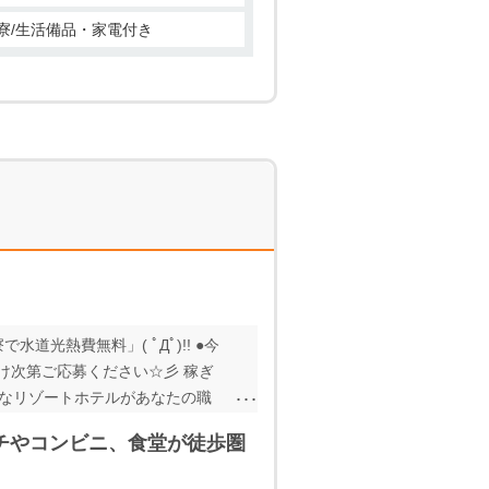
寮/生活備品・家電付き
道光熱費無料」( ﾟДﾟ)!! ●今
つけ次第ご応募ください☆彡 稼ぎ
敵なリゾートホテルがあなたの職
ことができます！ 初めて沖縄で
チやコンビニ、食堂が徒歩圏
ッフが、空港から寮までご案内♪
トを希望している方は、必見の現