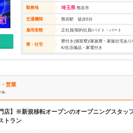
勤務地
埼玉県
熊谷市
交通機関
熊谷駅 徒歩5分
雇用形態
正社員/契約社員/バイト・パート
寮付き(個室寮)/家族寮・家族社宅あり
寮・社宅
K/生活備品・家電付き
売・営業
ール
門店】※新規移転オープンのオープニングスタッフ
ストラン