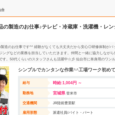
仙台
品の製造のお仕事♪テレビ・冷蔵庫・洗濯機・レン
の製造のお仕事です^^ 経験がなくても大丈夫だから安心◎研修体制がバ
ジングなどの業務を担当していただきます。仲間と一緒に協力しながら
です。50代くらいのスタッフさんも活躍中☆彡 仙台市に単身用のワンル
アコンも全部完備されてるから、生活に必要なアイテムはバッチリそろっ
シンプルでカンタンな作業^^工場ワーク初めて
える（女性ならメイクにも）！布団もカラーボックスもあるから、自分
円で格安に住めちゃう。一般の賃貸物件なのでプライベートな時間を満喫でき
給与
時給:1,004円 ～
わせも大歓迎！質問があればお気軽にどうぞ！Web応募なら24時間いつ
勤務地
宮城県
登米市
交通機関
JR陸前豊里駅
雇用形態
派遣社員/バイト・パート