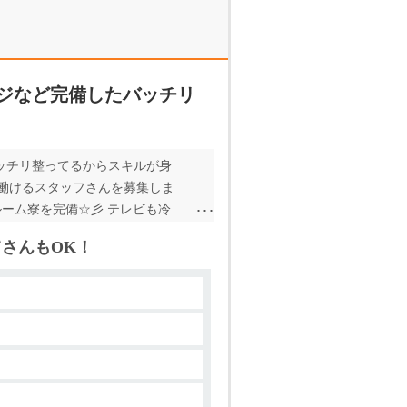
ジなど完備したバッチリ
ッチリ整ってるからスキルが身
働けるスタッフさんを募集しま
ーム寮を完備☆彡 テレビも冷
てる^^デスクもあるから、パ
さんもOK！
らしさを大事にできる空間♪寮費
ます。一人暮らしを楽しむのに最適
でも受付中です。ご応募をお待ち