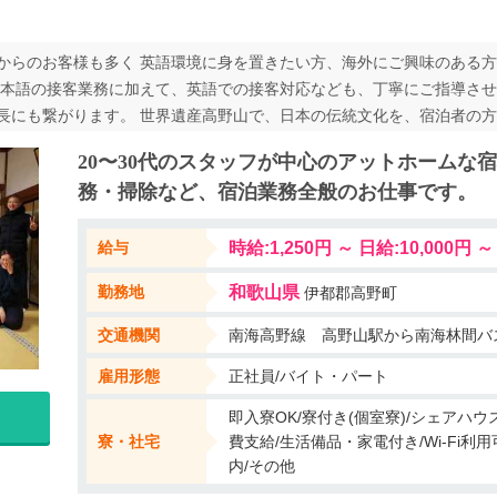
からのお客様も多く 英語環境に身を置きたい方、海外にご興味のある方
日本語の接客業務に加えて、英語での接客対応なども、丁寧にご指導させ
長にも繋がります。 世界遺産高野山で、日本の伝統文化を、宿泊者の方
おります。 休日は、高野山内の観光や、ハイキングを楽しめ、徒歩圏内
20〜30代のスタッフが中心のアットホームな
体験も参加可能です。
務・掃除など、宿泊業務全般のお仕事です。
給与
勤務地
和歌山県
伊都郡高野町
交通機関
南海高野線 高野山駅から南海林間バ
雇用形態
正社員/バイト・パート
即入寮OK/寮付き(個室寮)/シェアハウ
寮・社宅
費支給/生活備品・家電付き/Wi-Fi利
内/その他