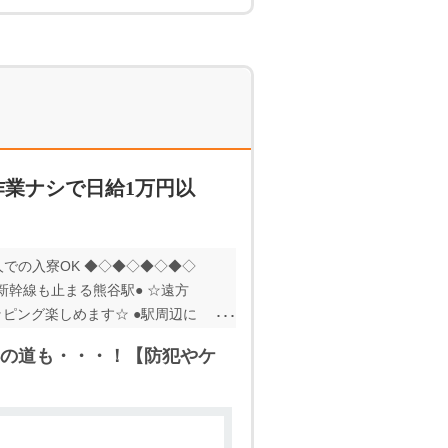
作業ナシで日給1万円以
での入寮OK ◆◇◆◇◆◇◆◇
新幹線も止まる熊谷駅● ☆遠方
ッピング楽しめます☆ ●駅周辺に
の道も・・・！【防犯やケ