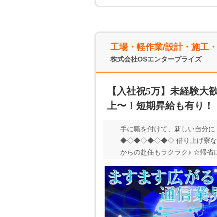
工場・軽作業/設計・施工
株式会社OSエンタープライズ
【入社祝5万】未経験大
上〜！短期昇給も有り！
手に職を付けて、新しい自分に
◆◇◆◇◆◇◆◇ 借り上げ寮な
からの赴任もラクラク♪ ☆帰省
買い物スポットが多い● 生活