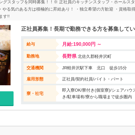
ングスタッフを同時募集！！※ 正社員のキッチンスタッフ・ホールスタ
 ・やる気のある方は積極的に昇給あり！ ・独立希望の方歓迎 ・資格取得
す!!
正社員募集！長期で勤務できる方を募集していま
給与
月給:190,000円 ～
勤務地
長野県
北佐久郡軽井沢町
交通機関
JR軽井沢駅下車 北口 徒歩15分
雇用形態
正社員/契約社員/バイト・パート
即入寮OK/寮付き(個室寮)/シェアハ
寮・社宅
き/駐車場有/寮から職場まで徒歩圏内