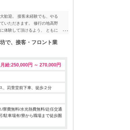
大歓迎。 接客未経験でも、やる
ていただきます。 修行の地高野
に体験して頂けるよう、 ともに
にコンビニ等もあります。 勤行
宿坊で、接客・フロント業
時給:1,250円 ～ 日給:10,000円 ～ 月給:250,000円 ～ 270,000円
ス、苅萱堂前下車、徒歩２分
ス/寮費無料/水光熱費無料/赴任交通
用可/駐車場有/寮から職場まで徒歩圏