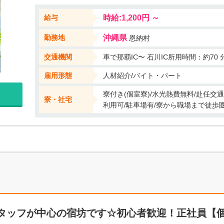
もう遅い！ これを見つけたら、すぐ応募ください！ リゾートバイトで、沖縄を堪能!
給与
時給:1,200円 ～
勤務地
沖縄県
恩納村
交通機関
車で那覇IC〜 石川IC所用時間：約70 
雇用形態
人材紹介/バイト・パート
寮付き(個室寮)/水光熱費無料/赴任交通
寮・社宅
利用可/駐車場有/寮から職場まで徒歩
タッフが中心の宿坊です☆初心者歓迎！正社員【個