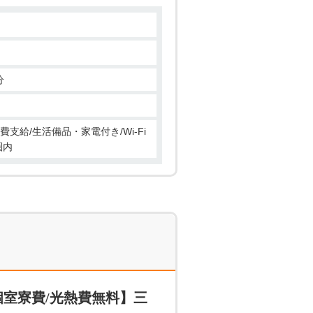
(^^)! Let's!enjoy
分
費支給/生活備品・家電付き/Wi-Fi
圏内
室寮費/光熱費無料】三