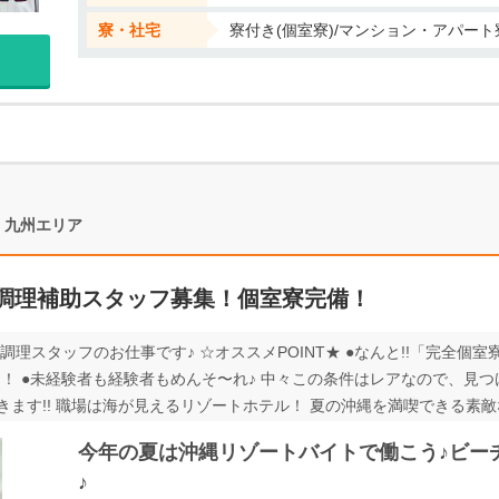
寮・社宅
寮付き(個室寮)/マンション・アパート
・九州エリア
調理補助スタッフ募集！個室寮完備！
スタッフのお仕事です♪ ☆オススメPOINT★ ●なんと!!「完全個室寮で水
備」！ ●未経験者も経験者もめんそ〜れ♪ 中々この条件はレアなので、見
ます!! 職場は海が見えるリゾートホテル！ 夏の沖縄を満喫できる素
ンキングに堂々1位にもなっており、 綺麗な夕日も仕事をしながら見る
今年の夏は沖縄リゾートバイトで働こう♪ビー
とない方もご安心ください!! →おしゃべり大好きなうちな〜んちゅスタ
♪
や、地元沖縄の魅力もご案内します〜(*'▽') 沖縄でのリゾートバイ