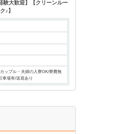
経験大歓迎】【クリーンルー
迷っているそこのあなた、このチ
ク♪】
方におススメ☆彡 ２ ウェブ応
、 当社担当者にお気軽にお問合
/カップル・夫婦の入寮OK/寮費無
駐車場有/送迎あり