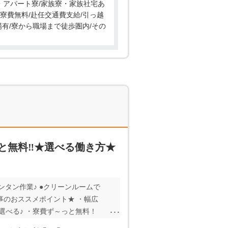
ン・アパート寮/家族寮・家族社宅あ
/寮費無料/赴任交通費支給/引っ越
場有/寮から職場まで徒歩圏内/その
っと無料‼★選べる働き方★
グに慣れるカンタン作業♪ ●クリーンルームで
仕事のおススメポイント★ ・幅広
選べる♪ ・寮費ず～っと無料！
ク♪ ・赴任旅費、引越し代会社負