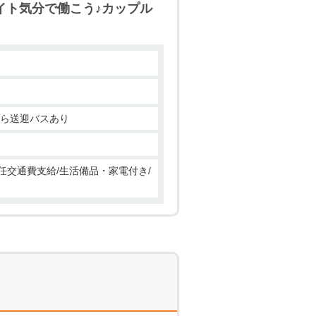
イト気分で働こう♪カップル
業の就職・転職をお考えの方にピッ
から送迎バスあり
赴任交通費支給/生活備品・家電付き/