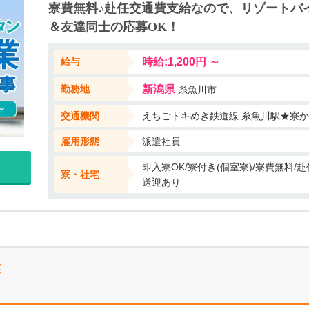
寮費無料♪赴任交通費支給なので、リゾートバ
！ お気軽にご応募ください♪ ◆WEB応募は、24h受付中◆ 工場・製造
＆友達同士の応募OK！
込み・派遣・正社員など、あなたの希望に合わせてご紹介します！
給与
時給:1,200円 ～
勤務地
新潟県
糸魚川市
交通機関
えちごトキめき鉄道線 糸魚川駅★寮
雇用形態
派遣社員
即入寮OK/寮付き(個室寮)/寮費無料/
寮・社宅
送迎あり
業