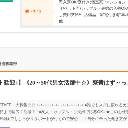
即入寮OK/寮付き(個室寮)/マンショ
り/ペット可/カップル・夫婦の入寮OK
寮・社宅
し費用支給/生活備品・家電付き/駐車
他
製造事業部
歓迎♪】《20～50代男女活躍中☆》寮費はず～
+-+ ☆☆STAFF 大募集☆☆ +-+-+-+-+-+-+-+-+-+-+-+-+ ●誰でもス
0代まで幅広く活躍中!! ●友人・カップル・ご夫婦で応募OK♪ ★このお
未経験でもしっかりサポートが付くので安心！ ・自分に合った働き方が
家族寮・カップル寮あり！ ・無料送迎もついているから通勤もラックラ