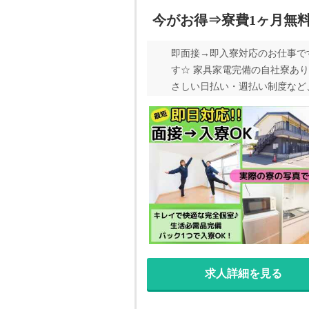
今がお得⇒寮費1ヶ月無
即面接→即入寮対応のお仕事で
す☆ 家具家電完備の自社寮あ
さしい日払い・週払い制度など
のご応募、お待ちしております
ます！お気軽にご応募ください
グひとつで入寮可能◎安心して
典】 ・履歴書不要！ ・来社不
は家電製品完備！
求人詳細を見る