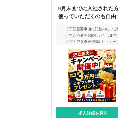
9月末までに入社された
使っていただくのも自由
【下記重要事項に記載のないご
けてご応募をお願いいたします。
イプの空き寮が1部屋！ ・カッ
寮をご希望の場合は応募理由欄
ご希望の方は応募理由欄に何名
られているか全てご記入くださ
くて入寮出来ない方、必見です
求人が見つからない方や、ペッ
とがない限り修繕費用も取られ
ターの携帯からお電話が入りま
求人詳細を見る