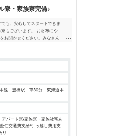
ル寮・家族寮完備♪
方でも、安心してスタートできま
の寮もございます。 お財布にや
望をお聞かせください。みなさん
安心して業務を始めることができ
カップル、ファミリーまで、バッ
す！ 【派遣会社のうれしい特
り！ ・前払い制度あり！ ・寮に
本線 豊橋駅 車30分 東海道本
ン・アパート寮/家族寮・家族社宅あ
/赴任交通費支給/引っ越し費用支
あり