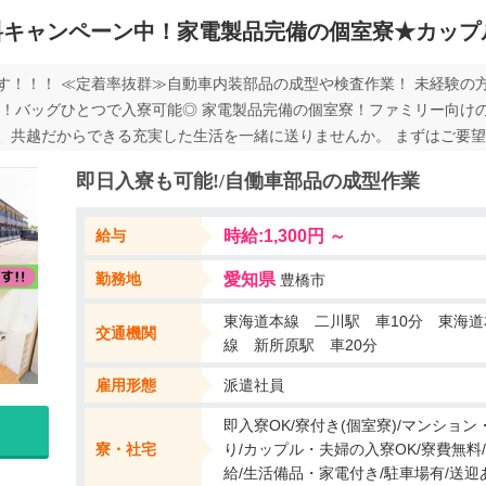
料キャンペーン中！家電製品完備の個室寮★カップ
す！！！ ≪定着率抜群≫自動車内装部品の成型や検査作業！ 未経験の
り！バッグひとつで入寮可能◎ 家電製品完備の個室寮！ファミリー向け
、共越だからできる充実した生活を一緒に送りませんか。 まずはご要
！ ◆未経験OK しっかりサポートしますので未経験スタートの方でも
即日入寮も可能!/自働車部品の成型作業
♪ ◆受け入れ体制ばっちり 家具家電完備の自社寮あり！単身の方から
働けるように、研修体制もgood☆受け入れ体制整えてお待ちしておりま
給与
時給:1,300円 ～
要！ ・事前のweb登録でラクラク♪ ・車両レンタル制度あり！ ・送迎あ
勤務地
愛知県
豊橋市
東海道本線 二川駅 車10分 東海道
交通機関
線 新所原駅 車20分
雇用形態
派遣社員
即入寮OK/寮付き(個室寮)/マンショ
寮・社宅
り/カップル・夫婦の入寮OK/寮費無料
給/生活備品・家電付き/駐車場有/送迎