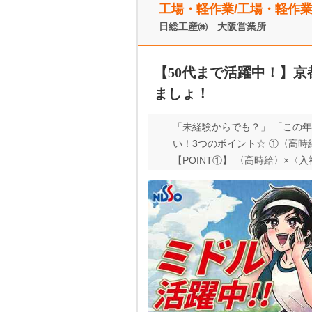
工場・軽作業/工場・軽作
日総工産㈱ 大阪営業所
【50代まで活躍中！】京
ましょ！
「未経験からでも？」 「この年
い！3つのポイント☆ ①〈高時
【POINT①】 〈高時給〉×〈
可能♪ 今なら＜入社特典60万
NT➁】 スピード内定可能！ 
ーーーーーーーーーーーーー 【
安心◎ さらに！ 工場内に当社
ーー