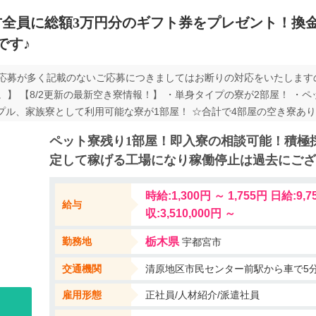
方全員に総額3万円分のギフト券をプレゼント！換
です♪
応募が多く記載のないご応募につきましてはお断りの対応をいたします
】 【8/2更新の最新空き寮情報！】 ・単身タイプの寮が2部屋！ ・
プル、家族寮として利用可能な寮が1部屋！ ☆合計で4部屋の空き寮あり
にペットの種類（犬の場合は犬種も）と匹数の記載をお願いいたします。
ペット寮残り1部屋！即入寮の相談可能！積極
で入寮希望かご記入ください。 【※重要事項※】 タトゥーや刺青があ
定して稼げる工場になり稼働停止は過去にござ
い。 ☆入寮求人にありがちな保証人や緊急連絡先が不要になりました！
！！ ・ペット寮には珍しい寮費補助もあり単身タイプの寮なら実質寮費
時給:1,300円 ～ 1,755円 日給:9,750円 ～ 月給:292
ト寮の高額な寮費に悩まれている方は必見です！ ・退去時の修繕費用
給与
ません！ ・同性の方のカップル寮や家族寮も完備しております！！ ※
収:3,510,000円 ～
す！
勤務地
栃木県
宇都宮市
交通機関
清原地区市民センター前駅から車で5
雇用形態
正社員/人材紹介/派遣社員