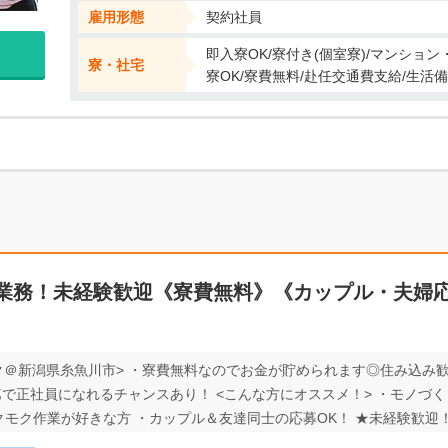
雇用形態
契約社員
即入寮OK/寮付き(個室寮)/マンショ
寮・社宅
寮OK/寮費無料/赴任交通費支給/生活
業務！未経験歓迎《寮費無料》《カップル・夫婦
ク＠新潟県糸魚川市> ・寮費無料なのでお金が貯められます◎住み込み歓
第で正社員になれるチャンスあり！ <こんな方にオススメ！> ・モノづく
クモク作業が好きな方 ・カップル＆友達同士の応募OK！ ★未経験歓迎！ 
ベート充実◎ 便利な日払い制度あり！ ＼＼面接時の履歴書不要！／／