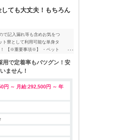
金しても大丈夫！もちろん
ので記入漏れ等も含めお気をつ
ペット寮として利用可能な単身タ
！ 【※重要事項※】 ・ペット
 【※重要事項※】 ・家族寮を
採用で定着率もバツグン！安
る方は応募志望欄にどの部分に入
いません！
！ ・保証人や緊急連絡先がいな
無料で住めます！ ・ペット寮の
,500円 ～ 年
の積立金なども不要でよほどのこ
こちらからの連絡はコーディネー
分