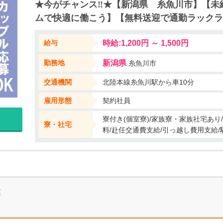
★今がチャンス‼★【新潟県 糸魚川市】【未
い週払い制度もございます♪ こんな高待遇案件なかなか出ませんよ☆彡 
ムで快適に働こう】【無料送迎で通勤ラックラ
◆応募に関して◆ １ 電話応募の場合 即入寮されたい方、お困りの
でも応募ができちゃう♪ この他にもたくさんオシゴトがありますので
給与
時給:1,200円 ～ 1,500円
勤務地
新潟県
糸魚川市
交通機関
北陸本線糸魚川駅から車10分
雇用形態
契約社員
寮付き(個室寮)/家族寮・家族社宅あり
寮・社宅
料/赴任交通費支給/引っ越し費用支給/
業