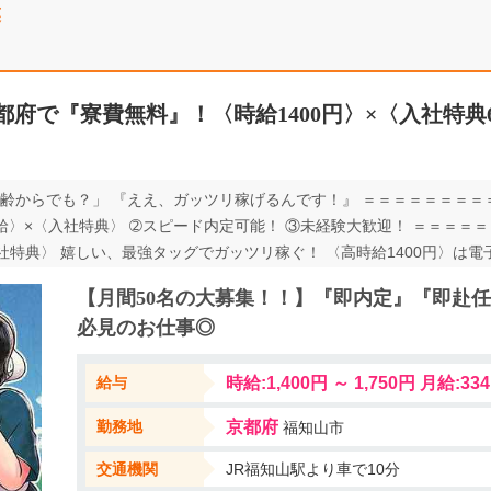
業
都府で『寮費無料』！〈時給1400円〉×〈入社特典
齢からでも？」 『ええ、ガッツリ稼げるんです！』 ＝＝＝＝＝＝＝＝
給〉×〈入社特典〉 ➁スピード内定可能！ ③未経験大歓迎！ ＝＝＝＝
入社特典〉 嬉しい、最強タッグでガッツリ稼ぐ！ 〈高時給1400円〉は電
円＞がもらえる！ ※各種詳細は募集情報をご覧ください ーーーーーーーー
【月間50名の大募集！！】『即内定』『即赴
『即』内定 『即』赴任 『即』入社 のスピードスタート！ 明日の不安に
必見のお仕事◎
POINT③】 未経験大歓迎！ 作業は単純なので未経験からでも無問題！
サポートスタッフが 常駐してますので安心して勤務出来ますよ◎ ーー
給与
時給:1,400円 ～ 1,750円 月給:334
勤務地
京都府
福知山市
交通機関
JR福知山駅より車で10分