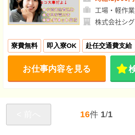
工場・軽作業
株式会社シグ
寮費無料
即入寮OK
赴任交通費支給
お仕事内容を見る
< 前へ
16
件
1
/
1