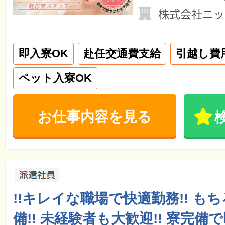
株式会社ニッ
即入寮OK
赴任交通費支給
引越し費
ペット入寮OK
お仕事内容を見る
!!キレイな職場で快適勤務!! も
備!! 未経験者も大歓迎!! 寮完備で