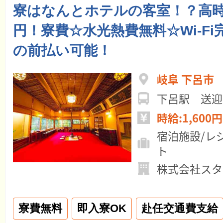
寮はなんとホテルの客室！？高時給
円！寮費☆水光熱費無料☆Wi-F
の前払い可能！
岐阜 下呂市
下呂駅 送迎
時給:1,600円
宿泊施設/レ
ト
株式会社スタ
寮費無料
即入寮OK
赴任交通費支給