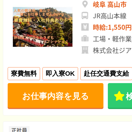
岐阜 高山市
JR高山本線
時給:1,550円
工場・軽作業
株式会社ジア
寮費無料
即入寮OK
赴任交通費支給
お仕事内容を見る