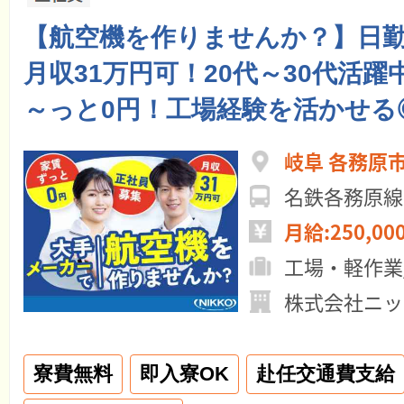
【航空機を作りませんか？】日
月収31万円可！20代～30代活
～っと0円！工場経験を活かせる
岐阜 各務原
名鉄各務原線
月給:250,00
工場・軽作業
株式会社ニッ
寮費無料
即入寮OK
赴任交通費支給