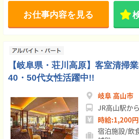
お仕事内容を見る
【岐阜県・荘川高原】客室清掃業
40・50代女性活躍中!!
岐阜 高山市
JR高山駅か
時給:1,200円
宿泊施設/飲