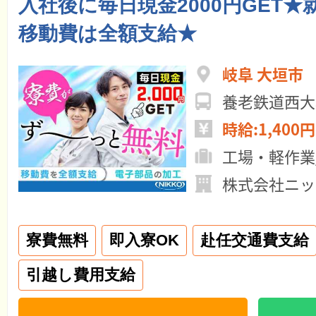
入社後に毎日現金2000円GET
移動費は全額支給★
岐阜 大垣市
養老鉄道西大
時給:1,400円
工場・軽作業
株式会社ニッ
寮費無料
即入寮OK
赴任交通費支給
引越し費用支給