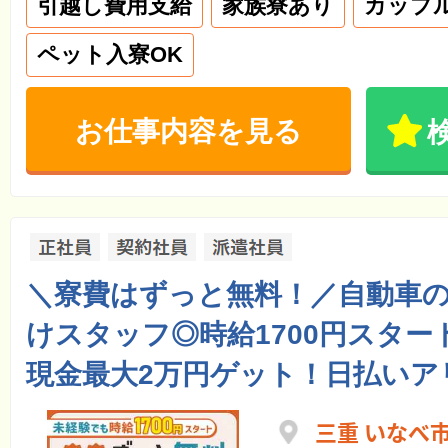
引越し費用支給
家族寮あり
カップ
ペット入寮OK
お仕事内容を見る
＼寮費はずっと無料！／自動車
けスタッフ◎時給1700円スター
現金最大2万円ゲット！日払いア
三重 いなべ