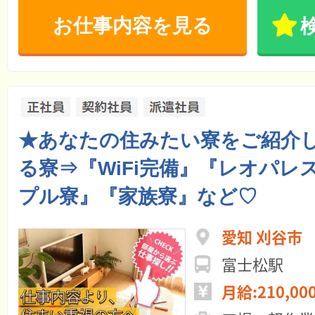
お仕事内容を見る
★あなたの住みたい寮をご紹介
る寮⇒『WiFi完備』『レオパレ
プル寮』『家族寮』など♡
愛知 刈谷市
富士松駅
月給:210,00