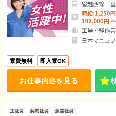
磐越西線 喜
時給:1,250円
192,000円 ～
工場・軽作業
日本マニュファ
寮費無料
即入寮OK
お仕事内容を見る