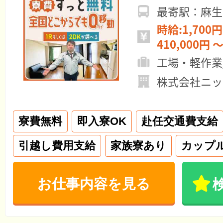
最寄駅：麻生
時給:1,700円
410,000円 ～
工場・軽作業
株式会社ニッ
寮費無料
即入寮OK
赴任交通費支給
引越し費用支給
家族寮あり
カップ
お仕事内容を見る