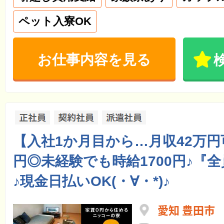
ペット入寮OK
お仕事内容を見る
【入社1か月目から…月収42万円
円◎未経験でも時給1700円♪『
♪現金日払いOK(・∀・*)♪
愛知 豊田市