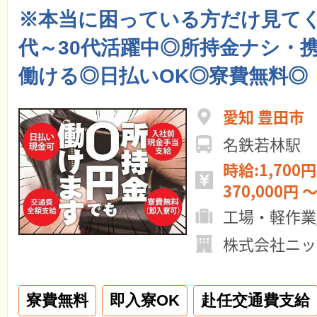
※本当に困っている方だけ見てく
代～30代活躍中◎所持金ナシ・
働ける◎日払いOK◎寮費無料◎
愛知 豊田市
名鉄若林駅
時給:1,700円
370,000円 ～
工場・軽作業
株式会社ニッ
寮費無料
即入寮OK
赴任交通費支給