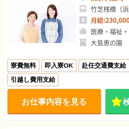
竹芝桟橋（浜
月給:230,00
医療・福祉・
大島恵の園 
寮費無料
即入寮OK
赴任交通費支給
引越し費用支給
お仕事内容を見る