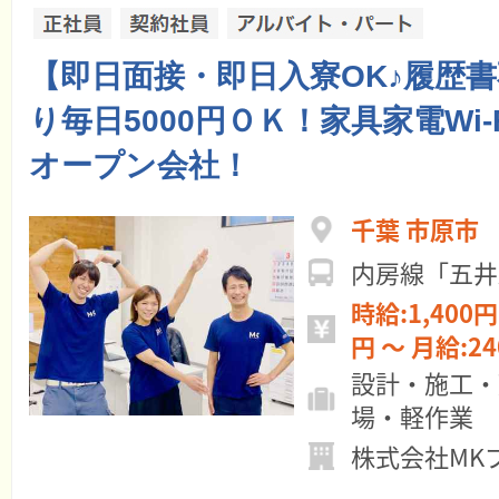
【即日面接・即日入寮OK♪履歴
り毎日5000円ＯＫ！家具家電Wi-
オープン会社！
千葉 市原市
内房線「五井
時給:1,400円 ～ 日給:11
円 ～ 月給:
設計・施工・
場・軽作業
株式会社MK