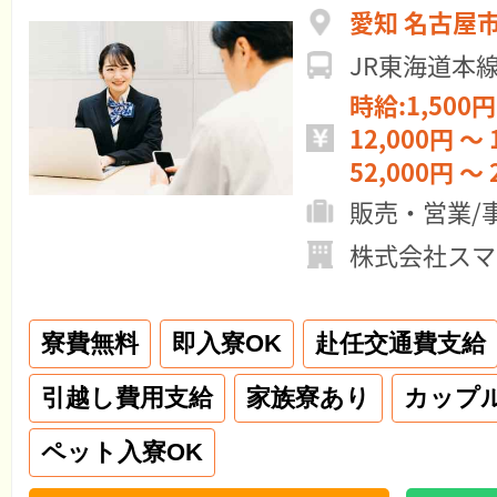
愛知 名古屋
JR東海道本
時給:1,500円
12,000円 ～ 
52,000円 ～ 
販売・営業/
株式会社スマ
寮費無料
即入寮OK
赴任交通費支給
引越し費用支給
家族寮あり
カップ
ペット入寮OK