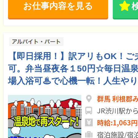
お仕事内容を見る
【即日採用！】訳アリもOK！ご
可。弁当昼夜各１50円☆毎日温
場入浴可♨で心機一転！人生や
群馬 利根郡
JR渋川駅か
時給:1,063円
宿泊施設/宿