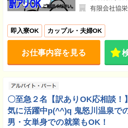
有限会社協栄
即入寮OK
カップル・夫婦OK
お仕事内容を見る
〇至急２名【訳ありOK応相談！
気に活躍中p(^^)q 鬼怒川温泉
男・女単身での就業もOK！