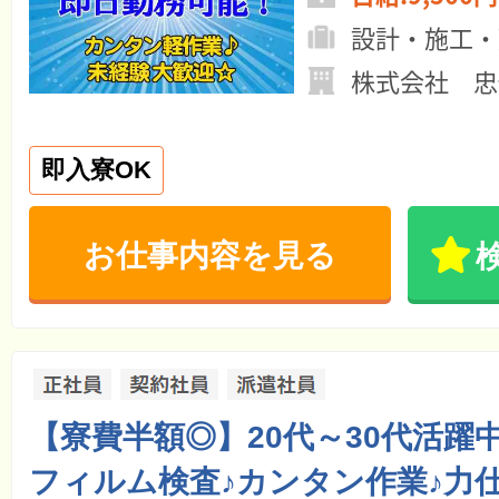
設計・施工・
株式会社 忠
即入寮OK
お仕事内容を見る
【寮費半額◎】20代～30代活躍
フィルム検査♪カンタン作業♪力