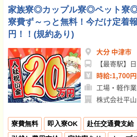
家族寮◎カップル寮◎ペット寮◎W
寮費ず～っと無料！今だけ定着報
円！！(規約あり)
大分 中津市
【最寄駅】日
時給:1,700円
工場・軽作業
株式会社平山
寮費無料
即入寮OK
赴任交通費支給