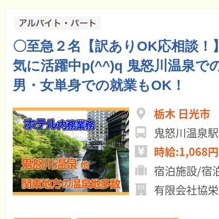
〇至急２名【訳ありOK応相談！
気に活躍中p(^^)q 鬼怒川温泉
男・女単身での就業もOK！
栃木 日光市
鬼怒川温泉駅
時給:1,068円
宿泊施設/宿
有限会社協栄