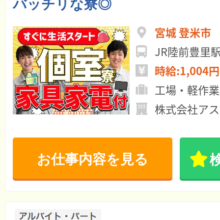
バッチリな寮◎
宮城 登米市
JR陸前豊里
時給:1,004円
工場・軽作業
株式会社アス
お仕事内容を見る