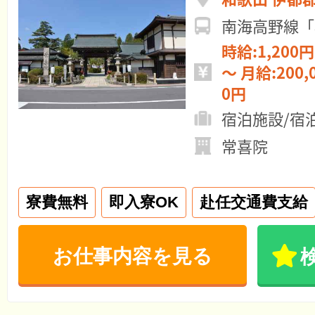
南海高野線「
時給:1,200円 ～ 日給:9,
～ 月給:200,000円 ～ 300,00
0円
宿泊施設/宿
常喜院
寮費無料
即入寮OK
赴任交通費支給
お仕事内容を見る