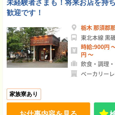
未経験者さまも！将来お店を持
歓迎です！
栃木 那須郡
東北本線 黒
時給:900円 ～ 月給:170,0
円 ～
飲食・調理・
ベーカリーレ
家族寮あり
お仕事内容を見る