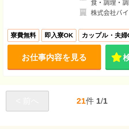
食・調理・調
株式会社バイ
寮費無料
即入寮OK
カップル・夫婦
お仕事内容を見る
< 前へ
21
件
1
/
1