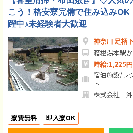
【客室清掃・布団敷き】◇人気
こう！格安寮完備で住み込みOK
躍中♪未経験者大歓迎
神奈川 足柄
箱根湯本駅か
時給:1,225円
宿泊施設/レ
ト
株式会社 湘
寮費無料
即入寮OK