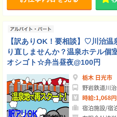
【訳ありOK！要相談】♡川治温
り直しませんか？温泉ホテル個
オシゴト☆弁当昼夜@100円
栃木 日光市
野岩鉄道川治
時給:1,068円
宿泊施設/宿