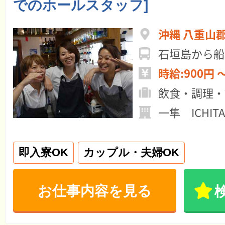
でのホールスタッフ]
沖縄 八重山
石垣島から船
時給:900円 ～
飲食・調理・
一隼 ICHIT
即入寮OK
カップル・夫婦OK
お仕事内容を見る