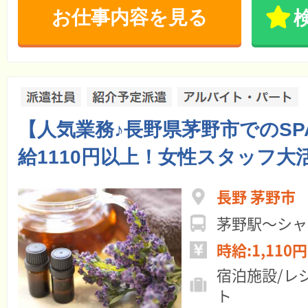
お仕事内容を見る
【人気業務♪長野県茅野市でのSP
給1110円以上！女性スタッフ大活躍
長野 茅野市
茅野駅～シャ
時給:1,110円
宿泊施設/レ
ト