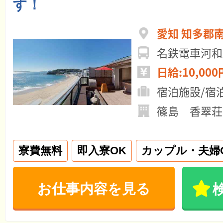
す！
愛知 知多郡
名鉄電車河和
日給:10,000
宿泊施設/宿
篠島 香翠荘
寮費無料
即入寮OK
カップル・夫婦
お仕事内容を見る